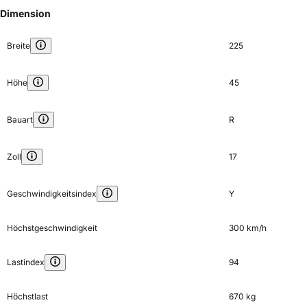
Dimension
Breite
225
Höhe
45
Bauart
R
Zoll
17
Geschwindigkeitsindex
Y
Höchstgeschwindigkeit
300 km/h
Lastindex
94
Höchstlast
670 kg