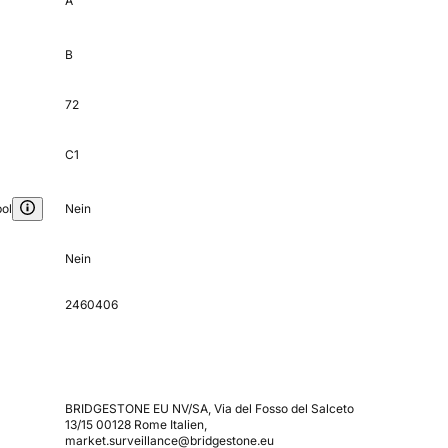
A
B
72
C1
ol
Nein
Nein
2460406
BRIDGESTONE EU NV/SA, Via del Fosso del Salceto
13/15 00128 Rome Italien,
market.surveillance@bridgestone.eu