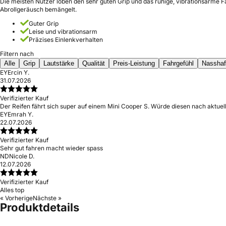
Die meisten Nutzer loben den sehr guten Grip und das ruhige, vibrationsarme F
Abrollgeräusch bemängelt.
Guter Grip
Leise und vibrationsarm
Präzises Einlenkverhalten
Filtern nach
Alle
Grip
Lautstärke
Qualität
Preis-Leistung
Fahrgefühl
Nasshaf
EY
Ercin Y.
31.07.2026
Verifizierter Kauf
Der Reifen fährt sich super auf einem Mini Cooper S. Würde diesen nach aktue
EY
Emrah Y.
22.07.2026
Verifizierter Kauf
Sehr gut fahren macht wieder spass
ND
Nicole D.
12.07.2026
Verifizierter Kauf
Alles top
« Vorherige
Nächste »
Produktdetails