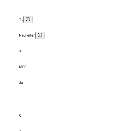
TL
Neureifen
XL
MFS
Ja
C