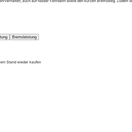
ahrverhalten, auch auf nasser Fahrbahn sowie den kurzen Bremsweg. Zudem wirkt
tung
Bremsleistung
llem Stand wieder kaufen