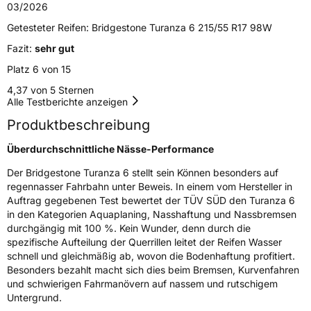
03/2026
Getesteter Reifen:
Bridgestone Turanza 6 215/55 R17 98W
Rollgeräusch (dB)
69
Fazit:
sehr gut
Fahrzeugklasse
C1
Platz 6 von 15
EPREL ID
501012
4,37 von 5 Sternen
Alle Testberichte anzeigen
Allgemeine Produktsicherheit (GPSR)
Produktbeschreibung
Herstellerkontakt
BRIDGESTONE EU NV/SA, Via del Fosso del
Überdurchschnittliche Nässe-Performance
Salceto 13/15 00128 Rome Italien,
market.surveillance@bridgestone.eu
Der Bridgestone Turanza 6 stellt sein Können besonders auf
regennasser Fahrbahn unter Beweis. In einem vom Hersteller in
Auftrag gegebenen Test bewertet der TÜV SÜD den Turanza 6
in den Kategorien Aquaplaning, Nasshaftung und Nassbremsen
durchgängig mit 100 %. Kein Wunder, denn durch die
spezifische Aufteilung der Querrillen leitet der Reifen Wasser
schnell und gleichmäßig ab, wovon die Bodenhaftung profitiert.
Besonders bezahlt macht sich dies beim Bremsen, Kurvenfahren
und schwierigen Fahrmanövern auf nassem und rutschigem
Untergrund.