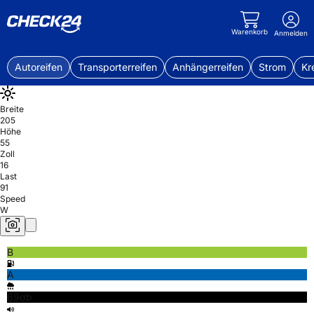
Warenkorb
Anmelden
Autoreifen
Transporterreifen
Anhängerreifen
Strom
Kr
Breite
205
Höhe
55
Zoll
16
Last
91
Speed
W
B
A
69db