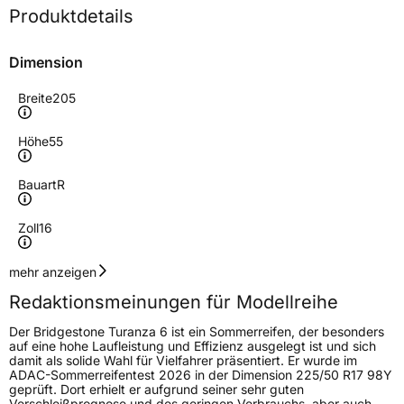
Produktdetails
Dimension
Breite
205
Höhe
55
Bauart
R
Zoll
16
Geschwindigkeitsindex
W
mehr anzeigen
Redaktionsmeinungen für Modellreihe
Höchstgeschwindigkeit
270 km/h
Der Bridgestone Turanza 6 ist ein Sommerreifen, der besonders
Lastindex
91
auf eine hohe Laufleistung und Effizienz ausgelegt ist und sich
damit als solide Wahl für Vielfahrer präsentiert. Er wurde im
ADAC-Sommerreifentest 2026 in der Dimension 225/50 R17 98Y
Höchstlast
615 kg
geprüft. Dort erhielt er aufgrund seiner sehr guten
Verschleißprognose und des geringen Verbrauchs, aber auch