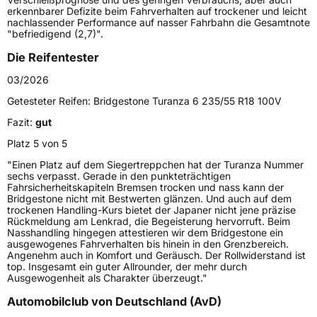
erkennbarer Defizite beim Fahrverhalten auf trockener und leicht
Generelle Merkmale
nachlassender Performance auf nasser Fahrbahn die Gesamtnote
"befriedigend (2,7)".
Fahrzeugtyp
PKW
Die Reifentester
Verwendung
Sommerreifen
03/2026
Modellname
Turanza 6
Getesteter Reifen:
Bridgestone Turanza 6 235/55 R18 100V
Fahrzeugart
PKW & SUV
Fazit:
gut
Platz 5 von 5
Weitere Eigenschaften
"Einen Platz auf dem Siegertreppchen hat der Turanza Nummer
sechs verpasst. Gerade in den punkteträchtigen
Zustand
Neureifen
Fahrsicherheitskapiteln Bremsen trocken und nass kann der
Bridgestone nicht mit Bestwerten glänzen. Und auch auf dem
trockenen Handling-Kurs bietet der Japaner nicht jene präzise
EU Label
Rückmeldung am Lenkrad, die Begeisterung hervorruft. Beim
Nasshandling hingegen attestieren wir dem Bridgestone ein
ausgewogenes Fahrverhalten bis hinein in den Grenzbereich.
Effizienz
B
Angenehm auch in Komfort und Geräusch. Der Rollwiderstand ist
top. Insgesamt ein guter Allrounder, der mehr durch
Ausgewogenheit als Charakter überzeugt."
Nasshaftung
A
Automobilclub von Deutschland (AvD)
Rollgeräusch (Klasse)
B