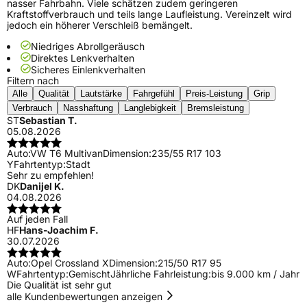
nasser Fahrbahn. Viele schätzen zudem geringeren
Kraftstoffverbrauch und teils lange Laufleistung. Vereinzelt wird
jedoch ein höherer Verschleiß bemängelt.
Niedriges Abrollgeräusch
Direktes Lenkverhalten
Sicheres Einlenkverhalten
Filtern nach
Alle
Qualität
Lautstärke
Fahrgefühl
Preis-Leistung
Grip
Verbrauch
Nasshaftung
Langlebigkeit
Bremsleistung
ST
Sebastian T.
05.08.2026
Auto:
VW T6 Multivan
Dimension:
235/55 R17 103
Y
Fahrtentyp:
Stadt
Sehr zu empfehlen!
DK
Danijel K.
04.08.2026
Auf jeden Fall
HF
Hans-Joachim F.
30.07.2026
Auto:
Opel Crossland X
Dimension:
215/50 R17 95
W
Fahrtentyp:
Gemischt
Jährliche Fahrleistung:
bis 9.000 km / Jahr
Die Qualität ist sehr gut
alle Kundenbewertungen anzeigen