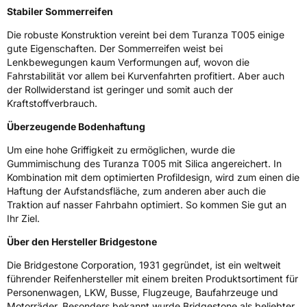
Stabiler Sommerreifen
3PMSF / Schneeflockensymbol / Alpine-Symbol
Nein
Die robuste Konstruktion vereint bei dem Turanza T005 einige
gute Eigenschaften. Der Sommerreifen weist bei
EPREL ID
501418
Lenkbewegungen kaum Verformungen auf, wovon die
Fahrstabilität vor allem bei Kurvenfahrten profitiert. Aber auch
Allgemeine Produktsicherheit (GPSR)
der Rollwiderstand ist geringer und somit auch der
Kraftstoffverbrauch.
Herstellerkontakt
BRIDGESTONE EU NV/SA, Via del Fosso del
Salceto 13/15 00128 Rome Italien,
Überzeugende Bodenhaftung
market.surveillance@bridgestone.eu
Um eine hohe Griffigkeit zu ermöglichen, wurde die
Gummimischung des Turanza T005 mit Silica angereichert. In
Kombination mit dem optimierten Profildesign, wird zum einen die
Haftung der Aufstandsfläche, zum anderen aber auch die
Traktion auf nasser Fahrbahn optimiert. So kommen Sie gut an
Ihr Ziel.
Über den Hersteller Bridgestone
Die Bridgestone Corporation, 1931 gegründet, ist ein weltweit
führender Reifenhersteller mit einem breiten Produktsortiment für
Personenwagen, LKW, Busse, Flugzeuge, Baufahrzeuge und
Motorräder. Besonders bekannt wurde Bridgestone als beliebter