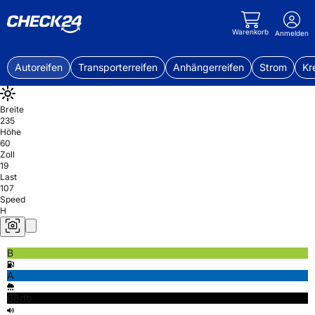
Warenkorb
Anmelden
Autoreifen
Transporterreifen
Anhängerreifen
Strom
Kr
Breite
235
Höhe
60
Zoll
19
Last
107
Speed
H
B
A
68db