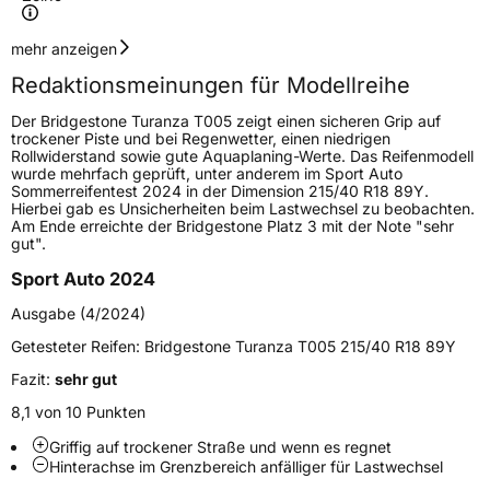
Geschwindigkeitsindex
H
mehr anzeigen
Redaktionsmeinungen für Modellreihe
Höchstgeschwindigkeit
210 km/h
Der Bridgestone Turanza T005 zeigt einen sicheren Grip auf
Lastindex
107
trockener Piste und bei Regenwetter, einen niedrigen
Rollwiderstand sowie gute Aquaplaning-Werte. Das Reifenmodell
wurde mehrfach geprüft, unter anderem im Sport Auto
Höchstlast
975 kg
Sommerreifentest 2024 in der Dimension 215/40 R18 89Y.
Hierbei gab es Unsicherheiten beim Lastwechsel zu beobachten.
Am Ende erreichte der Bridgestone Platz 3 mit der Note "sehr
Generelle Merkmale
gut".
Fahrzeugtyp
PKW
Sport Auto 2024
Verwendung
Sommerreifen
Ausgabe (4/2024)
Modellname
Turanza T005A
Getesteter Reifen:
Bridgestone Turanza T005 215/40 R18 89Y
Fahrzeugart
PKW & SUV
Fazit:
sehr gut
8,1 von 10 Punkten
Weitere Eigenschaften
Griffig auf trockener Straße und wenn es regnet
Hinterachse im Grenzbereich anfälliger für Lastwechsel
Schlauchtyp
TL