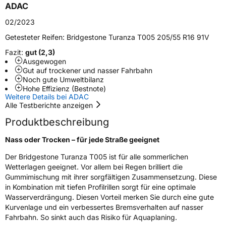
ADAC
Zustand
Neureifen
02/2023
Getesteter Reifen:
Bridgestone Turanza T005 205/55 R16 91V
Verstärkt
XL
Fazit:
gut (2,3)
Ausgewogen
Runflat
RFT
Gut auf trockener und nasser Fahrbahn
Noch gute Umweltbilanz
Hohe Effizienz (Bestnote)
Empfohlen für Audi
AO
Weitere Details bei ADAC
Alle Testberichte anzeigen
EU Label
Produktbeschreibung
Effizienz
B
Nass oder Trocken – für jede Straße geeignet
Der Bridgestone Turanza T005 ist für alle sommerlichen
Nasshaftung
A
Wetterlagen geeignet. Vor allem bei Regen brilliert die
Gummimischung mit ihrer sorgfältigen Zusammensetzung. Diese
Rollgeräusch (Klasse)
A
in Kombination mit tiefen Profilrillen sorgt für eine optimale
Wasserverdrängung. Diesen Vorteil merken Sie durch eine gute
Rollgeräusch (dB)
68
Kurvenlage und ein verbessertes Bremsverhalten auf nasser
Fahrbahn. So sinkt auch das Risiko für Aquaplaning.
Fahrzeugklasse
C1