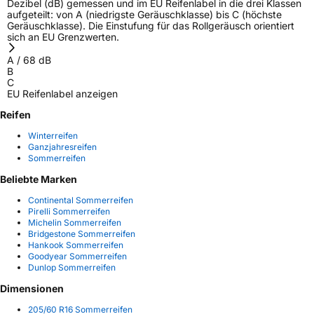
Dezibel (dB) gemessen und im EU Reifenlabel in die drei Klassen
aufgeteilt: von A (niedrigste Geräuschklasse) bis C (höchste
Geräuschklasse). Die Einstufung für das Rollgeräusch orientiert
sich an EU Grenzwerten.
A
/
68
dB
B
C
EU Reifenlabel anzeigen
Reifen
Winterreifen
Ganzjahresreifen
Sommerreifen
Beliebte Marken
Continental Sommerreifen
Pirelli Sommerreifen
Michelin Sommerreifen
Bridgestone Sommerreifen
Hankook Sommerreifen
Goodyear Sommerreifen
Dunlop Sommerreifen
Dimensionen
205/60 R16 Sommerreifen