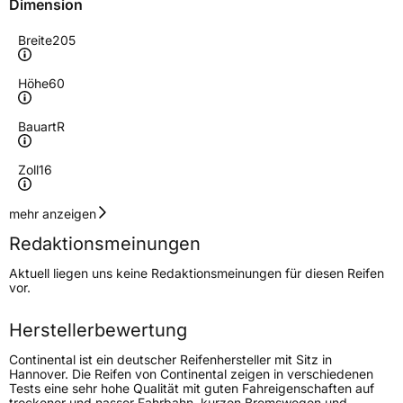
Dimension
Breite
205
Höhe
60
Bauart
R
Zoll
16
Geschwindigkeitsindex
H
mehr anzeigen
Redaktionsmeinungen
Lastindex
96
Aktuell liegen uns keine Redaktionsmeinungen für diesen Reifen
vor.
Höchstlast
710 kg
Gewicht (in kg)
8,400 kg
Herstellerbewertung
Continental ist ein deutscher Reifenhersteller mit Sitz in
Generelle Merkmale
Hannover. Die Reifen von Continental zeigen in verschiedenen
Tests eine sehr hohe Qualität mit guten Fahreigenschaften auf
Fahrzeugtyp
PKW
trockener und nasser Fahrbahn, kurzen Bremswegen und