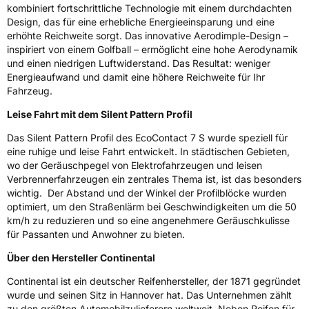
Effizienz
A
kombiniert fortschrittliche Technologie mit einem durchdachten
Design, das für eine erhebliche Energieeinsparung und eine
erhöhte Reichweite sorgt. Das innovative Aerodimple-Design –
Nasshaftung
A
inspiriert von einem Golfball – ermöglicht eine hohe Aerodynamik
und einen niedrigen Luftwiderstand. Das Resultat: weniger
Rollgeräusch (Klasse)
B
Energieaufwand und damit eine höhere Reichweite für Ihr
Fahrzeug.
Rollgeräusch (dB)
72
Leise Fahrt mit dem Silent Pattern Profil
Fahrzeugklasse
C1
Das Silent Pattern Profil des EcoContact 7 S wurde speziell für
eine ruhige und leise Fahrt entwickelt. In städtischen Gebieten,
3PMSF / Schneeflockensymbol / Alpine-Symbol
Nein
wo der Geräuschpegel von Elektrofahrzeugen und leisen
Verbrennerfahrzeugen ein zentrales Thema ist, ist das besonders
wichtig. Der Abstand und der Winkel der Profilblöcke wurden
EPREL ID
1365474
optimiert, um den Straßenlärm bei Geschwindigkeiten um die 50
Allgemeine Produktsicherheit (GPSR)
km/h zu reduzieren und so eine angenehmere Geräuschkulisse
für Passanten und Anwohner zu bieten.
Herstellerkontakt
Continental Reifen Deutschland GmbH
Über den Hersteller Continental
Continental-Plaza 1 30173 Hannover
Deutschland,
Continental ist ein deutscher Reifenhersteller, der 1871 gegründet
customerservice_tires@conti.de
wurde und seinen Sitz in Hannover hat. Das Unternehmen zählt
zu den größten Automobilzulieferern weltweit. Neben Reifen für