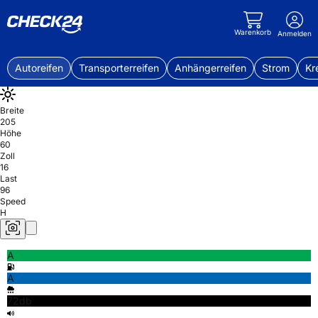
Warenkorb
Anmelden
Autoreifen
Transporterreifen
Anhängerreifen
Strom
Kr
Breite
205
Höhe
60
Zoll
16
Last
96
Speed
H
A
A
72db