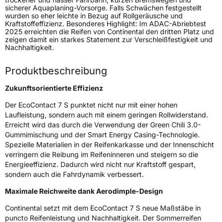
sicherer Aquaplaning-Vorsorge. Falls Schwächen festgestellt
Verwendung
Sommerreifen
wurden so eher leichte in Bezug auf Rollgeräusche und
Kraftstoffeffizienz. Besonderes Highlight: Im ADAC-Abriebtest
Modellname
EcoContact 7 S
2025 erreichten die Reifen von Continental den dritten Platz und
zeigen damit ein starkes Statement zur Verschleißfestigkeit und
Fahrzeugart
PKW & SUV
Nachhaltigkeit.
Produktbeschreibung
Weitere Eigenschaften
Zukunftsorientierte Effizienz
Schlauchtyp
TL
Der EcoContact 7 S punktet nicht nur mit einer hohen
Laufleistung, sondern auch mit einem geringen Rollwiderstand.
Zustand
Neureifen
Erreicht wird das durch die Verwendung der Green Chili 3.0-
Gummimischung und der Smart Energy Casing-Technologie.
Verstärkt
XL
Spezielle Materialien in der Reifenkarkasse und der Innenschicht
verringern die Reibung im Reifeninneren und steigern so die
Elektro
Ja
Energieeffizienz. Dadurch wird nicht nur Kraftstoff gespart,
sondern auch die Fahrdynamik verbessert.
Empfohlen für VW
+
Maximale Reichweite dank Aerodimple-Design
EU Label
Continental setzt mit dem EcoContact 7 S neue Maßstäbe in
puncto Reifenleistung und Nachhaltigkeit. Der Sommerreifen