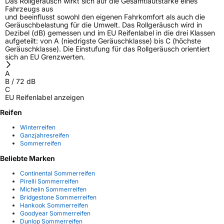
Das Rollgeräusch wirkt sich auf die Gesamtlautstärke eines
Fahrzeugs aus
und beeinflusst sowohl den eigenen Fahrkomfort als auch die
Geräuschbelastung für die Umwelt. Das Rollgeräusch wird in
Dezibel (dB) gemessen und im EU Reifenlabel in die drei Klassen
aufgeteilt: von A (niedrigste Geräuschklasse) bis C (höchste
Geräuschklasse). Die Einstufung für das Rollgeräusch orientiert
sich an EU Grenzwerten.
A
B
/
72
dB
C
EU Reifenlabel anzeigen
Reifen
Winterreifen
Ganzjahresreifen
Sommerreifen
Beliebte Marken
Continental Sommerreifen
Pirelli Sommerreifen
Michelin Sommerreifen
Bridgestone Sommerreifen
Hankook Sommerreifen
Goodyear Sommerreifen
Dunlop Sommerreifen