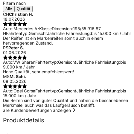
Filtern nach
Alle
Qualität
CH
Christian H.
18.07.2026
Auto:
Mercedes A-Klasse
Dimension:
195/55 R16 87
H
Fahrtentyp:
Gemischt
Jährliche Fahrleistung:
bis 15.000 km / Jahr
Der Reifen ist ein Markenreifen somit auch in einem
hervorragenden Zustand.
PS
Peter S.
01.06.2026
Auto:
VW Sharan
Fahrtentyp:
Gemischt
Jährliche Fahrleistung:
bis
9.000 km / Jahr
Hohe Qualität, sehr empfehlenswert!
MS
M. Schi.
08.05.2026
Auto:
Opel Corsa
Fahrtentyp:
Gemischt
Jährliche Fahrleistung:
bis
15.000 km / Jahr
Die Reifen sind von guter Qualität und haben die beschriebenen
Merkmale, auch was das Laufgeräusch betrifft.
alle Kundenbewertungen anzeigen
Produktdetails