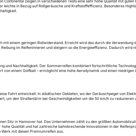
en von Continental zeigen in verschiedenen Tests eine sehr hohe Qualität mit g
 leichte in Bezug auf Rollgeräusche und Kraftstoffeffizienz. Besonderes Highli
altigkeit.
uch mit einem geringen Rollwiderstand. Erreicht wird das durch die Verwendun
e Reibung im Reifeninneren und steigern so die Energieeffizienz. Dadurch wird n
ung und Nachhaltigkeit. Der Sommerreifen kombiniert fortschrittliche Technolo
ert von einem Golfball – ermöglicht eine hohe Aerodynamik und einen niedrigen
d leise Fahrt entwickelt. In städtischen Gebieten, wo der Geräuschpegel von Ele
miert, um den Straßenlärm bei Geschwindigkeiten um die 50 km/h zu reduziere
seinen Sitz in Hannover hat. Das Unternehmen zählt zu den größten Automobilzul
ür hohe Qualität und hat zahlreiche bahnbrechende Innovationen in der Reifen
b Werk mit diesen Premiumreifen aus.