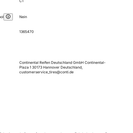
C1
ol
Nein
1365470
Continental Reifen Deutschland GmbH Continental-
Plaza 1 30173 Hannover Deutschland,
customerservice_tires@conti.de