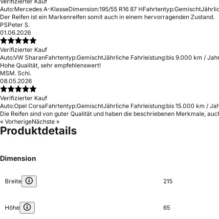
Verifizierter Kauf
Auto:
Mercedes A-Klasse
Dimension:
195/55 R16 87 H
Fahrtentyp:
Gemischt
Jährli
Der Reifen ist ein Markenreifen somit auch in einem hervorragenden Zustand.
PS
Peter S.
01.06.2026
Verifizierter Kauf
Auto:
VW Sharan
Fahrtentyp:
Gemischt
Jährliche Fahrleistung:
bis 9.000 km / Jah
Hohe Qualität, sehr empfehlenswert!
MS
M. Schi.
08.05.2026
Verifizierter Kauf
Auto:
Opel Corsa
Fahrtentyp:
Gemischt
Jährliche Fahrleistung:
bis 15.000 km / Ja
Die Reifen sind von guter Qualität und haben die beschriebenen Merkmale, auch
« Vorherige
Nächste »
Produktdetails
Dimension
Breite
215
Höhe
65