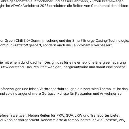
uten Fahreigenschaften auf trockener und nasser Fahrbahn, kurzen Bremswegen
ght: Im ADAC-Abriebtest 2025 erreichten die Reifen von Continental den dritten
g der Green Chili 3.0-Gummimischung und der Smart Energy Casing-Technologie.
icht nur Kraftstoff gespart, sondern auch die Fahrdynamik verbessert.
gie mit einem durchdachten Design, das für eine erhebliche Energieeinsparung
 Luftwiderstand. Das Resultat: weniger Energieaufwand und damit eine höhere
ktrofahrzeugen und leisen Verbrennerfahrzeugen ein zentrales Thema ist, ist das
n und so eine angenehmere Geräuschkulisse für Passanten und Anwohner zu
ieferern weltweit. Neben Reifen für PKW, SUV, LKW und Transporter bietet
produktion hervorgebracht. Renommierte Automobilhersteller wie Porsche, VW,