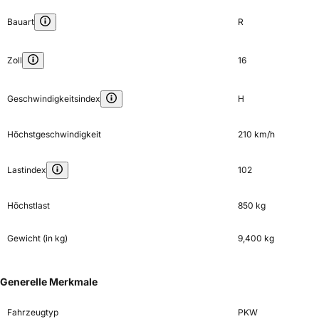
Bauart
R
Zoll
16
Geschwindigkeitsindex
H
Höchstgeschwindigkeit
210 km/h
Lastindex
102
Höchstlast
850 kg
Gewicht (in kg)
9,400 kg
Generelle Merkmale
Fahrzeugtyp
PKW