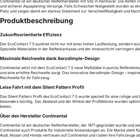
Continental ist ein deutscher Reifenhersteller mit Sitz in Hannover. Die Reif
und sicherer Aquaplaning-Vorsorge. Falls Schwächen festgestellt wurden so eher
Platz und zeigen damit ein starkes Statement zur Verschleißfestigkeit und Nachh
Produktbeschreibung
Zukunftsorientierte Effizienz
Der EcoContact 7 S punktet nicht nur mit einer hohen Laufleistung, sondern a
Spezielle Materialien in der Reifenkarkasse und der Innenschicht verringern di
Maximale Reichweite dank Aerodimple-Design
Continental setzt mit dem EcoContact 7 S neue Maßstäbe in puncto Reifenleist
und eine erhöhte Reichweite sorgt. Das innovative Aerodimple-Design – inspiri
Reichweite für Ihr Fahrzeug.
Leise Fahrt mit dem Silent Pattern Profil
Das Silent Pattern Profil des EcoContact 7 S wurde speziell für eine ruhige un
besonders wichtig. Der Abstand und der Winkel der Profilblöcke wurden opti
bieten.
Über den Hersteller Continental
Continental ist ein deutscher Reifenhersteller, der 1871 gegründet wurde und 
Continental auch Produkte für industrielle Anwendungen an. Die Marke steht f
Audi, Nissan und Honda vertrauen auf Continental und rüsten ihre Fahrzeuge a