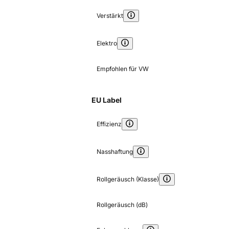
Verstärkt
Elektro
Empfohlen für VW
EU Label
Effizienz
Nasshaftung
Rollgeräusch (Klasse)
Rollgeräusch (dB)