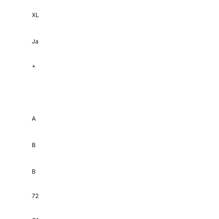
XL
Ja
+
A
B
B
72