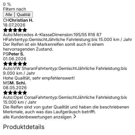
0 %
Filtern nach
Alle
Qualität
CH
Christian H.
18.07.2026
Auto:
Mercedes A-Klasse
Dimension:
195/55 R16 87
H
Fahrtentyp:
Gemischt
Jährliche Fahrleistung:
bis 15.000 km / Jahr
Der Reifen ist ein Markenreifen somit auch in einem
hervorragenden Zustand.
PS
Peter S.
01.06.2026
Auto:
VW Sharan
Fahrtentyp:
Gemischt
Jährliche Fahrleistung:
bis
9.000 km / Jahr
Hohe Qualität, sehr empfehlenswert!
MS
M. Schi.
08.05.2026
Auto:
Opel Corsa
Fahrtentyp:
Gemischt
Jährliche Fahrleistung:
bis
15.000 km / Jahr
Die Reifen sind von guter Qualität und haben die beschriebenen
Merkmale, auch was das Laufgeräusch betrifft.
alle Kundenbewertungen anzeigen
Produktdetails