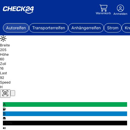
Warenkorb
Anmelden
Autoreifen
Transporterreifen
Anhängerreifen
Strom
Kr
Breite
205
Höhe
60
Zoll
16
Last
92
Speed
H
A
B
71db