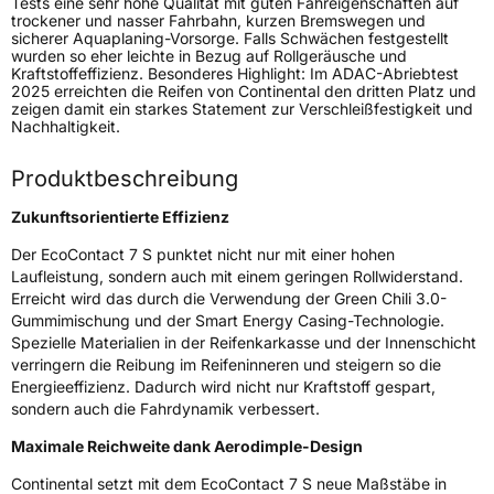
Tests eine sehr hohe Qualität mit guten Fahreigenschaften auf
Generelle Merkmale
trockener und nasser Fahrbahn, kurzen Bremswegen und
sicherer Aquaplaning-Vorsorge. Falls Schwächen festgestellt
Fahrzeugtyp
PKW
wurden so eher leichte in Bezug auf Rollgeräusche und
Kraftstoffeffizienz. Besonderes Highlight: Im ADAC-Abriebtest
Verwendung
Sommerreifen
2025 erreichten die Reifen von Continental den dritten Platz und
zeigen damit ein starkes Statement zur Verschleißfestigkeit und
Modellname
EcoContact 7 S
Nachhaltigkeit.
Fahrzeugart
PKW & SUV
Produktbeschreibung
Weitere Eigenschaften
Zukunftsorientierte Effizienz
Der EcoContact 7 S punktet nicht nur mit einer hohen
Schlauchtyp
TL
Laufleistung, sondern auch mit einem geringen Rollwiderstand.
Erreicht wird das durch die Verwendung der Green Chili 3.0-
Zustand
Neureifen
Gummimischung und der Smart Energy Casing-Technologie.
Spezielle Materialien in der Reifenkarkasse und der Innenschicht
Felgenschutz
FP
verringern die Reibung im Reifeninneren und steigern so die
Energieeffizienz. Dadurch wird nicht nur Kraftstoff gespart,
sondern auch die Fahrdynamik verbessert.
Elektro
Ja
Maximale Reichweite dank Aerodimple-Design
EU Label
Continental setzt mit dem EcoContact 7 S neue Maßstäbe in