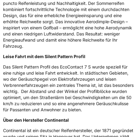
puncto Reifenleistung und Nachhaltigkeit. Der Sommerreifen
Effizienz
A
kombiniert fortschrittliche Technologie mit einem durchdachten
Design, das für eine erhebliche Energieeinsparung und eine
erhöhte Reichweite sorgt. Das innovative Aerodimple-Design –
Nasshaftung
B
inspiriert von einem Golfball – ermöglicht eine hohe Aerodynamik
und einen niedrigen Luftwiderstand. Das Resultat: weniger
Rollgeräusch (Klasse)
B
Energieaufwand und damit eine höhere Reichweite für Ihr
Fahrzeug.
Rollgeräusch (dB)
71
Leise Fahrt mit dem Silent Pattern Profil
Fahrzeugklasse
C1
Das Silent Pattern Profil des EcoContact 7 S wurde speziell für
eine ruhige und leise Fahrt entwickelt. In städtischen Gebieten,
3PMSF / Schneeflockensymbol / Alpine-Symbol
Nein
wo der Geräuschpegel von Elektrofahrzeugen und leisen
Verbrennerfahrzeugen ein zentrales Thema ist, ist das besonders
wichtig. Der Abstand und der Winkel der Profilblöcke wurden
EPREL ID
1706597
optimiert, um den Straßenlärm bei Geschwindigkeiten um die 50
Allgemeine Produktsicherheit (GPSR)
km/h zu reduzieren und so eine angenehmere Geräuschkulisse
für Passanten und Anwohner zu bieten.
Herstellerkontakt
Continental Reifen Deutschland GmbH
Über den Hersteller Continental
Continental-Plaza 1 30173 Hannover
Deutschland,
Continental ist ein deutscher Reifenhersteller, der 1871 gegründet
customerservice_tires@conti.de
wurde und seinen Sitz in Hannover hat. Das Unternehmen zählt