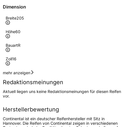
Dimension
Breite
205
Höhe
60
Bauart
R
Zoll
16
Geschwindigkeitsindex
H
mehr anzeigen
Redaktionsmeinungen
Höchstgeschwindigkeit
210 km/h
Aktuell liegen uns keine Redaktionsmeinungen für diesen Reifen
Lastindex
92
vor.
Höchstlast
630 kg
Herstellerbewertung
Gewicht (in kg)
8,40 kg
Continental ist ein deutscher Reifenhersteller mit Sitz in
Hannover. Die Reifen von Continental zeigen in verschiedenen