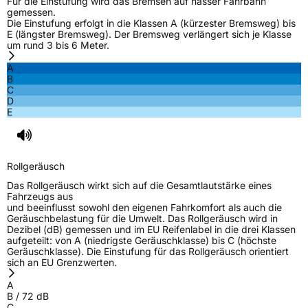
Für die Einstufung wird das Bremsen auf nasser Fahrbahn
gemessen.
Die Einstufung erfolgt in die Klassen A (kürzester Bremsweg) bis
E (längster Bremsweg). Der Bremsweg verlängert sich je Klasse
um rund 3 bis 6 Meter.
A
B
C
D
E
Rollgeräusch
Das Rollgeräusch wirkt sich auf die Gesamtlautstärke eines
Fahrzeugs aus
und beeinflusst sowohl den eigenen Fahrkomfort als auch die
Geräuschbelastung für die Umwelt. Das Rollgeräusch wird in
Dezibel (dB) gemessen und im EU Reifenlabel in die drei Klassen
aufgeteilt: von A (niedrigste Geräuschklasse) bis C (höchste
Geräuschklasse). Die Einstufung für das Rollgeräusch orientiert
sich an EU Grenzwerten.
A
B
/
72
dB
C