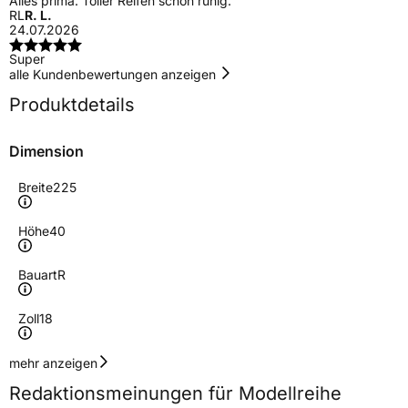
Alles prima. Toller Reifen schön ruhig.
RL
R. L.
24.07.2026
Super
alle Kundenbewertungen anzeigen
Produktdetails
Dimension
Breite
225
Höhe
40
Bauart
R
Zoll
18
Geschwindigkeitsindex
Y
mehr anzeigen
Redaktionsmeinungen für Modellreihe
Höchstgeschwindigkeit
300 km/h