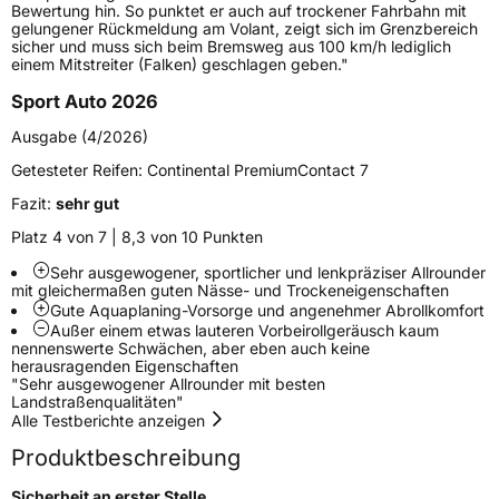
Bewertung hin. So punktet er auch auf trockener Fahrbahn mit
Verstärkt
XL
gelungener Rückmeldung am Volant, zeigt sich im Grenzbereich
sicher und muss sich beim Bremsweg aus 100 km/h lediglich
einem Mitstreiter (Falken) geschlagen geben."
Felgenschutz
FR
Sport Auto 2026
Elektro
Ja
Ausgabe (4/2026)
Getesteter Reifen:
Continental PremiumContact 7
EU Label
Fazit:
sehr gut
Platz 4 von 7 | 8,3 von 10 Punkten
Effizienz
C
Sehr ausgewogener, sportlicher und lenkpräziser Allrounder
mit gleichermaßen guten Nässe- und Trockeneigenschaften
Nasshaftung
A
Gute Aquaplaning-Vorsorge und angenehmer Abrollkomfort
Außer einem etwas lauteren Vorbeirollgeräusch kaum
nennenswerte Schwächen, aber eben auch keine
Rollgeräusch (Klasse)
B
herausragenden Eigenschaften
"Sehr ausgewogener Allrounder mit besten
Landstraßenqualitäten"
Rollgeräusch (dB)
72
Alle Testberichte anzeigen
Fahrzeugklasse
C1
Produktbeschreibung
3PMSF / Schneeflockensymbol / Alpine-Symbol
Nein
Sicherheit an erster Stelle