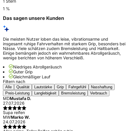
1 Stern
1 %
Das sagen unsere Kunden
Die meisten Nutzer loben das leise, vibrationsarme und
insgesamt ruhige Fahrverhalten mit starkem Grip, besonders bei
Nässe. Viele schätzen zudem Bremsleistung und Haltbarkeit.
Einige bemängeln jedoch ein wahrnehmbares Abrollgeräusch,
wenige berichten von höherem Verschleiß.
Niedriges Abrollgeräusch
Guter Grip
Gleichmäßiger Lauf
Filtern nach
Alle
Qualität
Lautstärke
Grip
Fahrgefühl
Nasshaftung
Preis-Leistung
Langlebigkeit
Bremsleistung
Verbrauch
MD
Mustafa D.
27.07.2026
Supa reifen
MW
Marko W.
24.07.2026