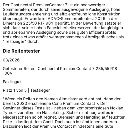
Der Continental PremiumContact 7 ist ein hochwertiger
Lastindex
92
Sommerreifen, der durch seine ausgewogene Auslegung, hohe
Laufleistungsorientierung und effizienzfreundliche Konstruktion
überzeugt. Er wurde im ADAC-Sommerreifentest 2026 in der
Höchstlast
630 kg
Dimension 225/50 R17 98Y geprüft. In der Bewertung setzte er
sich dank seiner hohen Fahrsicherheitsreserven, der langlebigen
Gewicht (in kg)
8,907 kg
und abriebarmen Auslegung sowie des guten Effizienzprofils
trotz eines etwas erhöht wahrgenommenen Abrollgeräusches als
"Testsieger" durch.
Generelle Merkmale
Die Reifentester
Fahrzeugtyp
PKW
03/2026
Verwendung
Sommerreifen
Getesteter Reifen:
Continental PremiumContact 7 235/55 R18
Modellname
PremiumContact 7
100V
Fahrzeugart
PKW & SUV
Fazit:
gut
Platz 1 von 5 | Testsieger
Weitere Eigenschaften
"Wenn ein Reifen den Namen Altmeister verdient hat, dann der
bereits 2020 erschienene Conti Premium Contact 7. Der
Schlauchtyp
TL
Gewinner dieses Tests ist – neben dem kompromisslosen Nokian
Tyres – vor allem ein Nässekönig. Sicher nicht nur, weil es in
Niedersachsen so oft regnet. Bremsen und Handling auf feuchter
Zustand
Neureifen
Piste – das liegt dem Conti. Doch auch in sämtlichen anderen
Disziplinen legt der Premium Contact mindestens eine gute