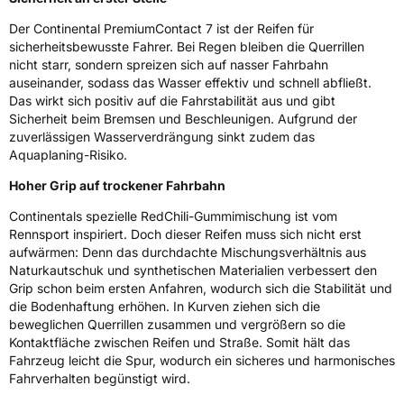
Der Continental PremiumContact 7 ist der Reifen für
EPREL ID
834107
sicherheitsbewusste Fahrer. Bei Regen bleiben die Querrillen
nicht starr, sondern spreizen sich auf nasser Fahrbahn
Allgemeine Produktsicherheit (GPSR)
auseinander, sodass das Wasser effektiv und schnell abfließt.
Das wirkt sich positiv auf die Fahrstabilität aus und gibt
Herstellerkontakt
Continental Reifen Deutschland GmbH
Sicherheit beim Bremsen und Beschleunigen. Aufgrund der
Continental-Plaza 1 30173 Hannover
zuverlässigen Wasserverdrängung sinkt zudem das
Deutschland,
customerservice_tires@conti.de
Aquaplaning-Risiko.
Hoher Grip auf trockener Fahrbahn
Continentals spezielle RedChili-Gummimischung ist vom
Rennsport inspiriert. Doch dieser Reifen muss sich nicht erst
aufwärmen: Denn das durchdachte Mischungsverhältnis aus
Naturkautschuk und synthetischen Materialien verbessert den
Grip schon beim ersten Anfahren, wodurch sich die Stabilität und
die Bodenhaftung erhöhen. In Kurven ziehen sich die
beweglichen Querrillen zusammen und vergrößern so die
Kontaktfläche zwischen Reifen und Straße. Somit hält das
Fahrzeug leicht die Spur, wodurch ein sicheres und harmonisches
Fahrverhalten begünstigt wird.