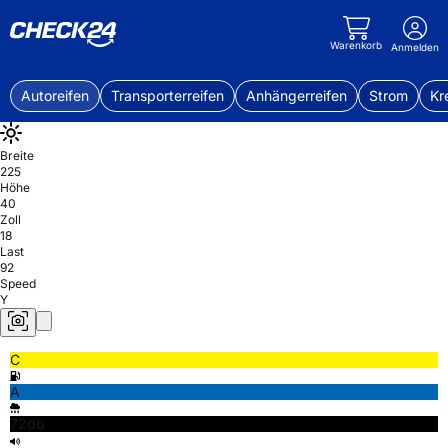
Warenkorb
Anmelden
Autoreifen
Transporterreifen
Anhängerreifen
Strom
Kr
Breite
225
Höhe
40
Zoll
18
Last
92
Speed
Y
C
A
72db