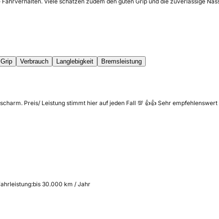
ge Fahrverhalten. Viele schätzen zudem den guten Grip und die zuverlässige Nas
Grip
Verbrauch
Langlebigkeit
Bremsleistung
scharm. Preis/ Leistung stimmt hier auf jeden Fall 💯 👍👍 Sehr empfehlenswert 
ahrleistung:
bis 30.000 km / Jahr