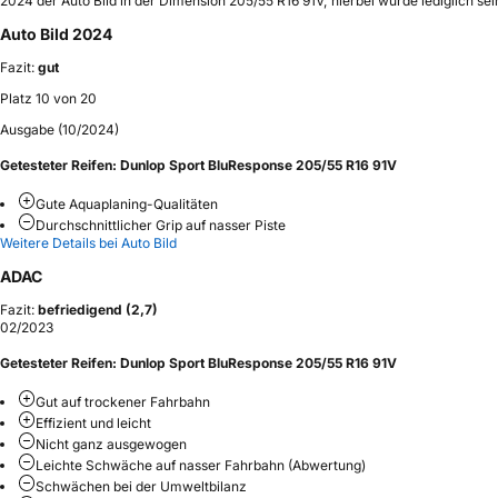
2024 der Auto Bild in der Dimension 205/55 R16 91V; hierbei wurde lediglich s
Auto Bild 2024
Fazit:
gut
Platz 10 von 20
Ausgabe (10/2024)
Getesteter Reifen:
Dunlop Sport BluResponse 205/55 R16 91V
Gute Aquaplaning-Qualitäten
Durchschnittlicher Grip auf nasser Piste
Weitere Details bei Auto Bild
ADAC
Fazit:
befriedigend (2,7)
02/2023
Getesteter Reifen:
Dunlop Sport BluResponse 205/55 R16 91V
Gut auf trockener Fahrbahn
Effizient und leicht
Nicht ganz ausgewogen
Leichte Schwäche auf nasser Fahrbahn (Abwertung)
Schwächen bei der Umweltbilanz