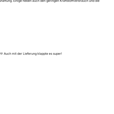
shaftung. Einige heben auch den geringen Kraftstoffverbrauch und die
🫶 Auch mit der Lieferung klappte es super!