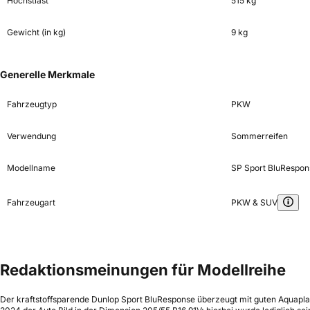
Höchstlast
515 kg
Gewicht (in kg)
9 kg
Generelle Merkmale
Fahrzeugtyp
PKW
Verwendung
Sommerreifen
Modellname
SP Sport BluRespon
Fahrzeugart
PKW & SUV
Redaktionsmeinungen für Modellreihe
Der kraftstoffsparende Dunlop Sport BluResponse überzeugt mit guten Aquapl