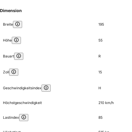
Dimension
Breite
195
Höhe
55
Bauart
R
Zoll
15
Geschwindigkeitsindex
H
Höchstgeschwindigkeit
210 km/h
Lastindex
85