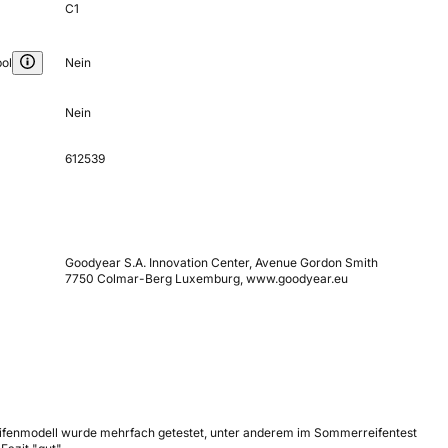
C1
ol
Nein
Nein
612539
Goodyear S.A. Innovation Center, Avenue Gordon Smith
7750 Colmar-Berg Luxemburg, www.goodyear.eu
eifenmodell wurde mehrfach getestet, unter anderem im Sommerreifentest