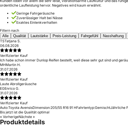
Kunden loben vor allem die sehr leise, vibrationsarme Laufkultur und das ruhi
ordentliche Laufleistung hervor. Negatives wird kaum erwähnt.
Geringe Fahrgeräusche
Zuverlässiger Halt bei Nässe
Exaktes Einlenkverhalten
Filtern nach
Alle
Qualität
Lautstärke
Preis-Leistung
Fahrgefühl
Nasshaftung
TS
Tatjana S.
06.08.2026
Verifizierter Kauf
Ich habe schon immer Dunlop Reifen bestellt, weil diese sehr gut sind und geräu
MH
Martin H.
31.07.2026
Verifizierter Kauf
Laute Abrollgeräusche
EG
Enrico G.
31.07.2026
Verifizierter Kauf
Auto:
Toyota Avensis
Dimension:
205/55 R16 91 H
Fahrtentyp:
Gemischt
Jährliche F
Bis jetzt ist die Qualität optimal
« Vorherige
Nächste »
Produktdetails