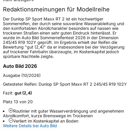
Redaktionsmeinungen für Modellreihe
Höchstgeschwindigkeit
300 km/h
Der Dunlop SP Sport Maxx RT 2 ist ein hochwertiger
Lastindex
91
Sommerreifen, der durch seine souveräne Wasserableitung und
den komfortablen Abrollcharakter besonders auf nassen wie
trockenen Straßen einen sehr guten Eindruck hinterlässt. Er
Höchstlast
615 kg
wurde im Auto Bild Sommerreifentest 2026 in der Dimension
245/45 R19 102Y geprüft. Im Ergebnis erhielt der Reifen die
Gewicht (in kg)
9,42 kg
Bewertung "gut (2,4)" da er insbesondere bei der Verzögerung
auf trockener Fahrbahn überzeugte, im Kostenkapitel jedoch
spürbare Nachteile zeigte.
Generelle Merkmale
Auto Bild 2026
Fahrzeugtyp
PKW
Ausgabe (10/2026)
Verwendung
Sommerreifen
Getesteter Reifen:
Dunlop SP Sport Maxx RT 2 245/45 R19 102Y
Modellname
SP Sport Maxx RT 2
Fazit:
gut (2,4)
Fahrzeugart
PKW & SUV
Platz 13 von 20
Routinier mit guter Wasserverdrängung und angenehmem
Weitere Eigenschaften
Abrollkomfort, kurze Bremswege im Trockenen
Verliert im Kostenkapitel an Boden
Schlauchtyp
TL
Weitere Details bei Auto Bild