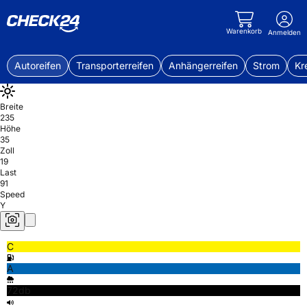
Warenkorb
Anmelden
Autoreifen
Transporterreifen
Anhängerreifen
Strom
Kr
Breite
235
Höhe
35
Zoll
19
Last
91
Speed
Y
C
A
72db