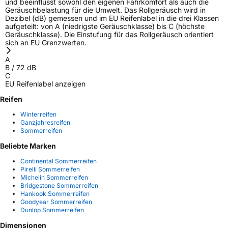
und beeinflusst sowohl den eigenen Fahrkomfort als auch die
Geräuschbelastung für die Umwelt. Das Rollgeräusch wird in
Dezibel (dB) gemessen und im EU Reifenlabel in die drei Klassen
aufgeteilt: von A (niedrigste Geräuschklasse) bis C (höchste
Geräuschklasse). Die Einstufung für das Rollgeräusch orientiert
sich an EU Grenzwerten.
A
B
/
72
dB
C
EU Reifenlabel anzeigen
Reifen
Winterreifen
Ganzjahresreifen
Sommerreifen
Beliebte Marken
Continental Sommerreifen
Pirelli Sommerreifen
Michelin Sommerreifen
Bridgestone Sommerreifen
Hankook Sommerreifen
Goodyear Sommerreifen
Dunlop Sommerreifen
Dimensionen