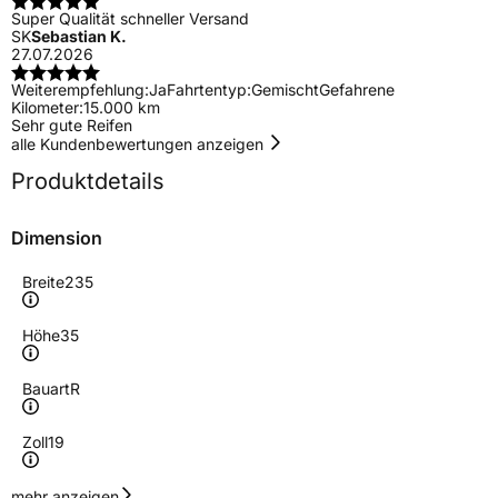
Super Qualität schneller Versand
SK
Sebastian K.
27.07.2026
Weiterempfehlung:
Ja
Fahrtentyp:
Gemischt
Gefahrene
Kilometer:
15.000 km
Sehr gute Reifen
alle Kundenbewertungen anzeigen
Produktdetails
Dimension
Breite
235
Höhe
35
Bauart
R
Zoll
19
Geschwindigkeitsindex
Y
mehr anzeigen