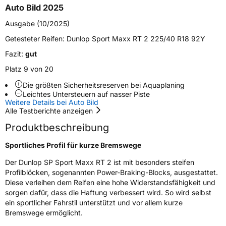
Auto Bild 2025
Zustand
Neureifen
Ausgabe (10/2025)
Verstärkt
XL
Getesteter Reifen:
Dunlop Sport Maxx RT 2 225/40 R18 92Y
Fazit:
gut
Felgenschutz
MFS
Platz 9 von 20
Die größten Sicherheitsreserven bei Aquaplaning
EU Label
Leichtes Untersteuern auf nasser Piste
Weitere Details bei Auto Bild
Effizienz
C
Alle Testberichte anzeigen
Produktbeschreibung
Nasshaftung
A
Sportliches Profil für kurze Bremswege
Rollgeräusch (Klasse)
B
Der Dunlop SP Sport Maxx RT 2 ist mit besonders steifen
Profilblöcken, sogenannten Power-Braking-Blocks, ausgestattet.
Diese verleihen dem Reifen eine hohe Widerstandsfähigkeit und
Rollgeräusch (dB)
72
sorgen dafür, dass die Haftung verbessert wird. So wird selbst
Fahrzeugklasse
C1
ein sportlicher Fahrstil unterstützt und vor allem kurze
Bremswege ermöglicht.
3PMSF / Schneeflockensymbol / Alpine-Symbol
Nein