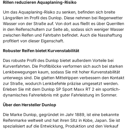
Rillen reduzieren Aquaplaning-Risiko
Eisgrip
Nein
Um das Aquaplaning-Risiko zu senken, befinden sich breite
Längsrillen im Profil des Dunlop. Diese nehmen bei Regenwetter
EPREL ID
612583
Wasser von der Straße auf. Von dort aus fließt es über Querrillen
in den Reifenschultern zur Seite ab, sodass sich weniger Wasser
Allgemeine Produktsicherheit (GPSR)
zwischen Reifen und Fahrbahn befindet. Auch die Nasshaftung
profitiert von dieser Eigenschaft.
Herstellerkontakt
Goodyear S.A. Innovation Center, Avenue
Gordon Smith 7750 Colmar-Berg Luxemburg,
Robuster Reifen bietet Kurvenstabilität
www.goodyear.eu
Das robuste Profil des Dunlop bietet außerdem Vorteile bei
Kurvenfahrten. Die Profilblöcke verformen sich auch bei starken
Lenkbewegungen kaum, sodass Sie mit hoher Kurvenstabilität
unterwegs sind. Die glatten Mittelrippen verbessern den Kontakt
zur Straße, wodurch Lenkbefehle präzise umgesetzt werden.
Erleben Sie mit dem Dunlop SP Sport Maxx RT 2 ein sportlich-
dynamisches Fahrerlebnis mit guter Fahrleistung im Sommer.
Über den Hersteller Dunlop
Die Marke Dunlop, gegründet im Jahr 1889, ist eine bekannte
Reifenmarke weltweit und hat ihren Sitz in Kobe, Japan. Sie ist
spezialisiert auf die Entwicklung, Produktion und den Verkauf