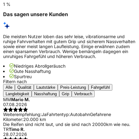
1 %
Das sagen unsere Kunden
Die meisten Nutzer loben das sehr leise, vibrationsarme und
ruhige Fahrverhalten mit gutem Grip und sicherem Nassverhalten
sowie einer meist langen Laufleistung. Einige erwähnen zudem
einen sparsamen Verbrauch. Wenige bemängeln dagegen ein
unruhiges Fahrgefühl und höheren Verbrauch.
Niedriges Abrollgeräusch
Gute Nasshaftung
Spurtreu
Filtern nach
Alle
Qualität
Lautstärke
Preis-Leistung
Fahrgefühl
Langlebigkeit
Nasshaftung
Grip
Verbrauch
MM
Mario M.
07.08.2026
Weiterempfehlung:
Ja
Fahrtentyp:
Autobahn
Gefahrene
Kilometer:
20.000 km
Die Reifen sind nicht laut, und sie sind nach 20000km wie neu.
TR
Timo R.
28.07.2026