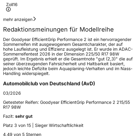
Zoll
16
Geschwindigkeitsindex
V
mehr anzeigen
Redaktionsmeinungen für Modellreihe
Höchstgeschwindigkeit
240 km/h
Der Goodyear EfficientGrip Performance 2 ist ein hervorragender
Lastindex
91
Sommerreifen mit ausgewogenem Gesamtcharakter, der auf
hohe Laufleistung und Effizienz ausgelegt ist. Er wurde im ADAC-
Sommerreifentest 2026 in der Dimension 225/50 R17 98W
Höchstlast
615 kg
geprüft. Im Ergebnis erhielt er die Gesamtnote "gut (2,3)" die auf
seiner überzeugenden Fahrsicherheit und Haltbarkeit basiert,
jedoch leichte Defizite beim Aquaplaning-Verhalten und im Nass-
Generelle Merkmale
Handling widerspiegelt.
Fahrzeugtyp
PKW
Automobilclub von Deutschland (AvD)
Verwendung
Sommerreifen
03/2026
Modellname
EfficientGrip Performance 2
Getesteter Reifen:
Goodyear EfficientGrip Performance 2 215/55
R17 98W
Fahrzeugart
PKW & SUV
Fazit:
sehr gut
Platz 3 von 15 | Sieger Wirtschaftlichkeit
Weitere Eigenschaften
4,49 von 5 Sternen