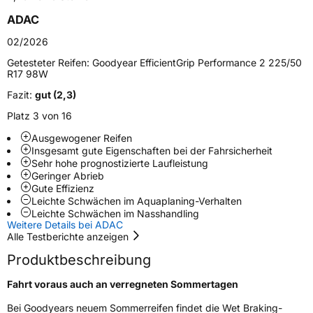
Schlauchtyp
TL
ADAC
Zustand
Neureifen
02/2026
Getesteter Reifen:
Goodyear EfficientGrip Performance 2 225/50
R17 98W
EU Label
Fazit:
gut (2,3)
Effizienz
B
Platz 3 von 16
Ausgewogener Reifen
Nasshaftung
A
Insgesamt gute Eigenschaften bei der Fahrsicherheit
Sehr hohe prognostizierte Laufleistung
Geringer Abrieb
Rollgeräusch (Klasse)
B
Gute Effizienz
Leichte Schwächen im Aquaplaning-Verhalten
Rollgeräusch (dB)
69
Leichte Schwächen im Nasshandling
Weitere Details bei ADAC
Fahrzeugklasse
C1
Alle Testberichte anzeigen
Produktbeschreibung
3PMSF / Schneeflockensymbol / Alpine-Symbol
Nein
Fahrt voraus auch an verregneten Sommertagen
Eisgrip
Nein
Bei Goodyears neuem Sommerreifen findet die Wet Braking-