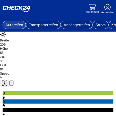
Warenkorb
Anmelden
Autoreifen
Transporterreifen
Anhängerreifen
Strom
Kr
Breite
205
Höhe
55
Zoll
16
Last
91
Speed
V
B
A
69db