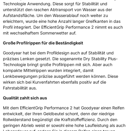
EPREL ID
610426
Technologie Anwendung. Diese sorgt für Stabilität und
unterstützt den raschen Abtransport von Wasser aus der
Allgemeine Produktsicherheit (GPSR)
Aufstandsfläche. Um den Wasserablauf noch weiter zu
erleichtern, wurde eine hohe Anzahl langer Greifkanten in das
Herstellerkontakt
Goodyear S.A. Innovation Center Avenue
Profil integriert. Der EfficientGrip Performance 2 nimmt es auch
Gordon Smith 7750 Colmar-Berg Luxemburg,
mit wechselhaftem Sommerwetter auf.
www.goodyear.eu
Große Profilrippen für die Beständigkeit
Goodyear hat bei dem Profildesign auch auf Stabilität und
präzises Lenken gesetzt. Die sogenannte Dry Stability Plus-
Technologie bringt große Profilrippen mit sich. Aber auch
kompakte Mittelrippen wurden integriert, damit
Lenkbewegungen präzise ausgeführt werden können. Diese
wirken sich bei Kurvenfahrten ebenfalls positiv auf die
Fahrstabilität aus.
Qualität zahlt sich aus
Mit dem EfficientGrip Performance 2 hat Goodyear einen Reifen
entwickelt, der Ihren Geldbeutel schont, denn der niedrige
Rollwiderstand begünstigt die Kraftstoffeffizienz. Durch den
geringen Abrieb weist er sowohl eine hohe Laufleistung als auch