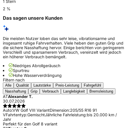
1 Stern
2 %
Das sagen unsere Kunden
Die meisten Nutzer loben das sehr leise, vibrationsarme und
insgesamt ruhige Fahrverhalten. Viele heben den guten Grip und
die sichere Nasshaftung hervor. Einige berichten von geringerem
Verschleiß und sparsamerem Verbrauch, vereinzelt wird jedoch
ein höherer Verbrauch bemängelt.
Niedriges Abrollgeräusch
Spurtreu
Hohe Wasserverdrängung
Filtern nach
Alle
Qualität
Lautstärke
Preis-Leistung
Fahrgefühl
Nasshaftung
Grip
Verbrauch
Langlebigkeit
Bremsleistung
AT
Alexander T.
30.07.2026
Auto:
VW Golf VIII Variant
Dimension:
205/55 R16 91
V
Fahrtentyp:
Gemischt
Jährliche Fahrleistung:
bis 20.000 km /
Jahr
Perfekt für den Golf 8 variant