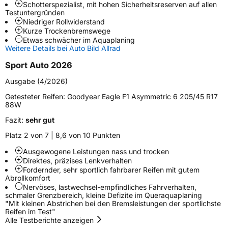
Schlauchtyp
TL
Schotterspezialist, mit hohen Sicherheitsreserven auf allen
Testuntergründen
Niedriger Rollwiderstand
Zustand
Neureifen
Kurze Trockenbremswege
Etwas schwächer im Aquaplaning
Weitere Details bei Auto Bild Allrad
Verstärkt
XL
Sport Auto 2026
Felgenschutz
FP
Ausgabe (4/2026)
Getesteter Reifen:
Goodyear Eagle F1 Asymmetric 6 205/45 R17
Elektro
Ja
88W
Fazit:
sehr gut
Empfohlen für Audi
AO
Platz 2 von 7 | 8,6 von 10 Punkten
EU Label
Ausgewogene Leistungen nass und trocken
Direktes, präzises Lenkverhalten
Effizienz
A
Fordernder, sehr sportlich fahrbarer Reifen mit gutem
Abrollkomfort
Nervöses, lastwechsel-empfindliches Fahrverhalten,
Nasshaftung
A
schmaler Grenzbereich, kleine Defizite im Queraquaplaning
"Mit kleinen Abstrichen bei den Bremsleistungen der sportlichste
Reifen im Test"
Rollgeräusch (Klasse)
A
Alle Testberichte anzeigen