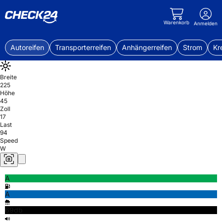
Warenkorb
Anmelden
Autoreifen
Transporterreifen
Anhängerreifen
Strom
Kr
Breite
225
Höhe
45
Zoll
17
Last
94
Speed
W
A
A
69db