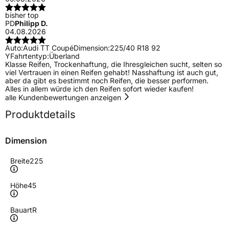
bisher top
PD
Philipp D.
04.08.2026
Auto:
Audi TT Coupé
Dimension:
225/40 R18 92
Y
Fahrtentyp:
Überland
Klasse Reifen, Trockenhaftung, die Ihresgleichen sucht, selten so
viel Vertrauen in einen Reifen gehabt! Nasshaftung ist auch gut,
aber da gibt es bestimmt noch Reifen, die besser performen.
Alles in allem würde ich den Reifen sofort wieder kaufen!
alle Kundenbewertungen anzeigen
Produktdetails
Dimension
Breite
225
Höhe
45
Bauart
R