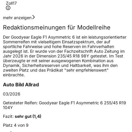
Zoll
17
Geschwindigkeitsindex
W
mehr anzeigen
Redaktionsmeinungen für Modellreihe
Höchstgeschwindigkeit
270 km/h
Der Goodyear Eagle F1 Asymmetric 6 ist ein leistungsorientierter
Lastindex
94
Sommerreifen mit vielseitigem Einsatzspektrum, der auf
sportliche Fahrweise und hohe Reserven im Fahrverhalten
ausgelegt ist. Er wurde von der Fachzeitschrift Auto Zeitung im
Höchstlast
670 kg
Jahr 2026 in der Dimension 235/45 R18 98Y getestet. Im Test
überzeugte er mit seiner ausgewogenen Kombination aus
Dynamik, Sicherheitsreserven und Haltbarkeit, was ihm den
Generelle Merkmale
zweiten Platz und das Prädikat "sehr empfehlenswert"
einbrachte.
Fahrzeugtyp
PKW
Auto Bild Allrad
Verwendung
Sommerreifen
03/2026
Modellname
Eagle F1 Asymmetric 6
Getesteter Reifen:
Goodyear Eagle F1 Asymmetric 6 255/45 R19
Fahrzeugart
PKW & SUV
104Y
Fazit:
sehr gut (1,4)
Weitere Eigenschaften
Platz 4 von 9