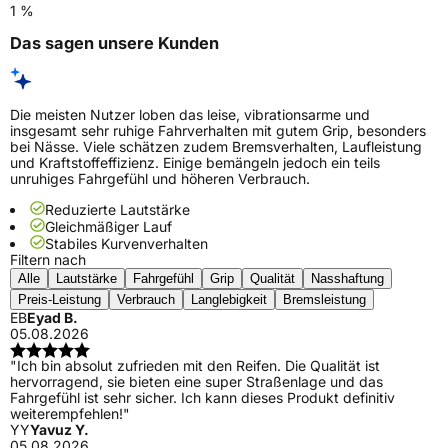
1 %
Das sagen unsere Kunden
Die meisten Nutzer loben das leise, vibrationsarme und
insgesamt sehr ruhige Fahrverhalten mit gutem Grip, besonders
bei Nässe. Viele schätzen zudem Bremsverhalten, Laufleistung
und Kraftstoffeffizienz. Einige bemängeln jedoch ein teils
unruhiges Fahrgefühl und höheren Verbrauch.
Reduzierte Lautstärke
Gleichmäßiger Lauf
Stabiles Kurvenverhalten
Filtern nach
Alle
Lautstärke
Fahrgefühl
Grip
Qualität
Nasshaftung
Preis-Leistung
Verbrauch
Langlebigkeit
Bremsleistung
EB
Eyad B.
05.08.2026
"Ich bin absolut zufrieden mit den Reifen. Die Qualität ist
hervorragend, sie bieten eine super Straßenlage und das
Fahrgefühl ist sehr sicher. Ich kann dieses Produkt definitiv
weiterempfehlen!"
YY
Yavuz Y.
05.08.2026