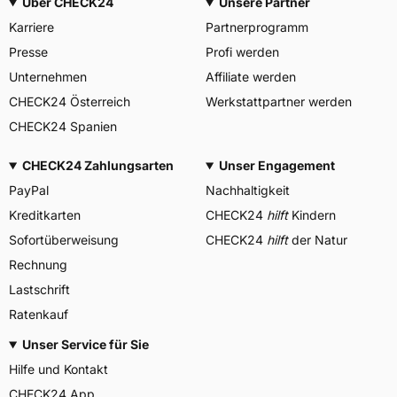
Über CHECK24
Unsere Partner
Karriere
Partnerprogramm
Presse
Profi werden
Unternehmen
Affiliate werden
CHECK24 Österreich
Werkstattpartner werden
CHECK24 Spanien
CHECK24 Zahlungsarten
Unser Engagement
PayPal
Nachhaltigkeit
Kreditkarten
CHECK24
hilft
Kindern
Sofortüberweisung
CHECK24
hilft
der Natur
Rechnung
Lastschrift
Ratenkauf
Unser Service für Sie
Hilfe und Kontakt
CHECK24 App