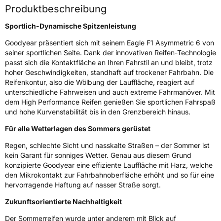
Produktbeschreibung
Rollgeräusch (dB)
69
Sportlich-Dynamische Spitzenleistung
Fahrzeugklasse
C1
Goodyear präsentiert sich mit seinem Eagle F1 Asymmetric 6 von
3PMSF / Schneeflockensymbol / Alpine-Symbol
Nein
seiner sportlichen Seite. Dank der innovativen Reifen-Technologie
passt sich die Kontaktfläche an Ihren Fahrstil an und bleibt, trotz
hoher Geschwindigkeiten, standhaft auf trockener Fahrbahn. Die
EPREL ID
1412642
Reifenkontur, also die Wölbung der Lauffläche, reagiert auf
unterschiedliche Fahrweisen und auch extreme Fahrmanöver. Mit
Allgemeine Produktsicherheit (GPSR)
dem High Performance Reifen genießen Sie sportlichen Fahrspaß
und hohe Kurvenstabilität bis in den Grenzbereich hinaus.
Herstellerkontakt
Goodyear S.A. Innovation Center Avenue
Gordon Smith 7750 Colmar-Berg Luxemburg,
Für alle Wetterlagen des Sommers gerüstet
www.goodyear.eu
Regen, schlechte Sicht und nasskalte Straßen – der Sommer ist
kein Garant für sonniges Wetter. Genau aus diesem Grund
konzipierte Goodyear eine effiziente Lauffläche mit Harz, welche
den Mikrokontakt zur Fahrbahnoberfläche erhöht und so für eine
hervorragende Haftung auf nasser Straße sorgt.
Zukunftsorientierte Nachhaltigkeit
Der Sommerreifen wurde unter anderem mit Blick auf