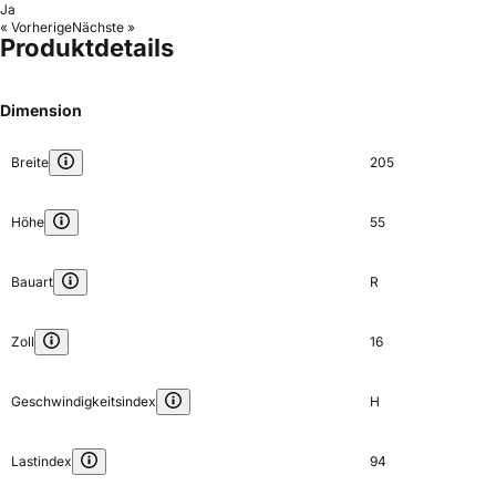
Ja
« Vorherige
Nächste »
Produktdetails
Dimension
Breite
205
Höhe
55
Bauart
R
Zoll
16
Geschwindigkeitsindex
H
Lastindex
94