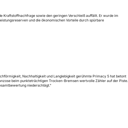
e Kraftstoffnachfrage sowie den geringen Verschleiß auffällt. Er wurde im
leistungsreserven und die ökonomischen Vorteile durch spürbare
eichförmigkeit, Nachhaltigkeit und Langlebigkeit gerühmte Primacy 5 hat betont
anzose beim punkteträchtigen Trocken-Bremsen wertvolle Zähler auf der Piste.
Gesamtbewertung niederschlägt."