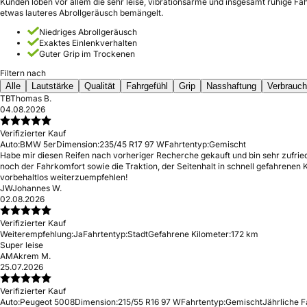
Kunden loben vor allem die sehr leise, vibrationsarme und insgesamt ruhige Fah
etwas lauteres Abrollgeräusch bemängelt.
Niedriges Abrollgeräusch
Exaktes Einlenkverhalten
Guter Grip im Trockenen
Filtern nach
Alle
Lautstärke
Qualität
Fahrgefühl
Grip
Nasshaftung
Verbrauch
TB
Thomas B.
04.08.2026
Verifizierter Kauf
Auto:
BMW 5er
Dimension:
235/45 R17 97 W
Fahrtentyp:
Gemischt
Habe mir diesen Reifen nach vorheriger Recherche gekauft und bin sehr zufried
noch der Fahrkomfort sowie die Traktion, der Seitenhalt in schnell gefahrene
vorbehaltlos weiterzuempfehlen!
JW
Johannes W.
02.08.2026
Verifizierter Kauf
Weiterempfehlung:
Ja
Fahrtentyp:
Stadt
Gefahrene Kilometer:
172 km
Super leise
AM
Akrem M.
25.07.2026
Verifizierter Kauf
Auto:
Peugeot 5008
Dimension:
215/55 R16 97 W
Fahrtentyp:
Gemischt
Jährliche F