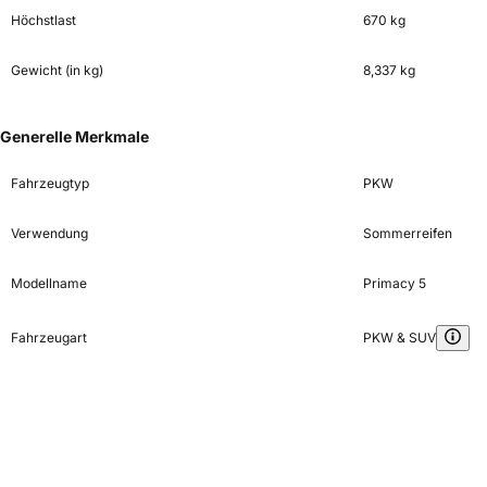
Höchstlast
670 kg
Gewicht (in kg)
8,337 kg
Generelle Merkmale
Fahrzeugtyp
PKW
Verwendung
Sommerreifen
Modellname
Primacy 5
Fahrzeugart
PKW & SUV