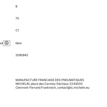
B
70
C1
ol
Nein
2090845
MANUFACTURE FRANCAISE DES PNEUMATIQUES
MICHELIN, place des Carmes-Déchaux 23 63000
Clermont-Ferrand Frankreich, contact@tc.michelin.eu