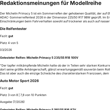
Redaktionsmeinungen für Modellreihe
Der Michelin Primacy 5 ist ein Sommerreifen der gehobenen Qualität, der auf Ef
ADAC-Sommerreifentest 2026 in der Dimension 225/50 R17 98W geprüft. Im Ergeb
Einschränkungen beim Fahrverhalten sowohl auf trockener als auch auf nasser 
Die Reifentester
Fazit:
gut
Platz 4 von 5
03/2026
Getesteter Reifen:
Michelin Primacy 5 235/55 R18 100V
"Der tapfer mitkämpfende Michelin hatte ob der in Teilen sehr starken Konkurre
dort seine größte Anhängerschaft, glänzt erwartungsgemäß souverän beim Rollw
Das ist aber auch die einzige Schwäche des charakterstarken Franzosen, dem wi
Auto Motor Sport 2026
Fazit:
gut
Platz 3 von 8 | 7,8 von 10 Punkten
Ausgabe (7/2026)
Getesteter Reifen:
Michelin Primacy 5 195/55 R16 87V