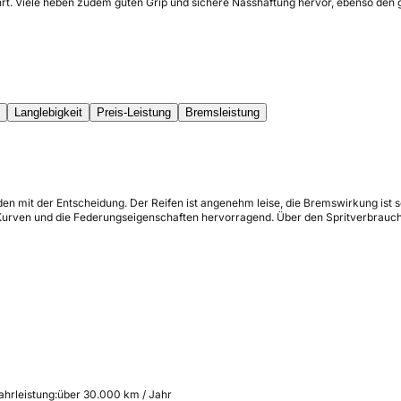
rt. Viele heben zudem guten Grip und sichere Nasshaftung hervor, ebenso den ge
Langlebigkeit
Preis-Leistung
Bremsleistung
en mit der Entscheidung. Der Reifen ist angenehm leise, die Bremswirkung ist 
n Kurven und die Federungseigenschaften hervorragend. Über den Spritverbrauch
ahrleistung:
über 30.000 km / Jahr