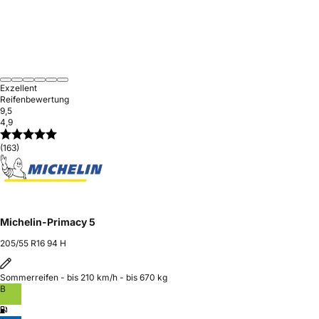
Exzellent
Reifenbewertung
9,5
4,9
(163)
Michelin-Primacy 5
205/55 R16 94 H
Sommerreifen - bis 210 km/h - bis 670 kg
B