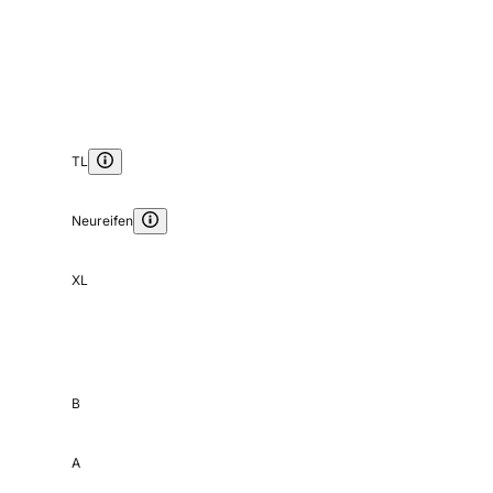
TL
Neureifen
XL
B
A