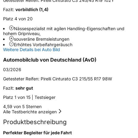
Getesteter Reifen:
Pirelli Cinturato C3 245/45 R19 102Y
Fahrzeugart
PKW & SUV
Fazit:
vorbildlich (1,4)
Platz 4 von 20
Weitere Eigenschaften
Nässespezialist mit agilen Handling-Eigenschaften und
Schlauchtyp
TL
hohem Gripniveau,
souveräne Bremsleistungen
Erhöhtes Vorbeifahrgeräusch
Zustand
Neureifen
Weitere Details bei Auto Bild
Automobilclub von Deutschland (AvD)
Verstärkt
XL
03/2026
Getesteter Reifen:
Pirelli Cinturato C3 215/55 R17 98W
EU Label
Fazit:
sehr gut
Effizienz
B
Platz 1 von 15 | Testsieger
4,59 von 5 Sternen
Nasshaftung
A
Alle Testberichte anzeigen
Produktbeschreibung
Rollgeräusch (Klasse)
B
Perfekter Begleiter für jede Fahrt
Rollgeräusch (dB)
70