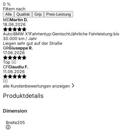
0 %
Filtern nach
Alle
Qualität
Grip
Preis-Leistung
MD
Martin D.
18.06.2026
Auto:
BMW X1
Fahrtentyp:
Gemischt
Jährliche Fahrleistung:
bis
30.000 km / Jahr
Liegen sehr gut auf der Straße
GR
Giuseppe R.
17.06.2026
Top 👍🏻
CF
Claudiu F.
11.06.2026
👍🏻
alle Kundenbewertungen anzeigen
Produktdetails
Dimension
Breite
205