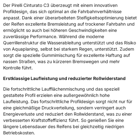
Der Pirelli Cinturato C3 überzeugt mit einem innovativen
Fahrzeugklasse
C1
Profildesign, das sich optimal an die Fahrbahnverhältnisse
anpasst. Dank einer überarbeiteten Steifigkeitsoptimierung bietet
3PMSF / Schneeflockensymbol / Alpine-Symbol
Nein
der Reifen exzellente Bremsleistung auf trockener Fahrbahn und
ermöglicht so auch bei höheren Geschwindigkeiten eine
zuverlässige Performance. Während die moderne
EPREL ID
2196623
Querrillenstruktur die Wasserableitung unterstützt und das Risiko
von Aquaplaning, selbst bei starkem Regen, unterstützt. Zudem
Allgemeine Produktsicherheit (GPSR)
sorgt die spezielle Gummimischung für exzellente Haftung auf
nassen Straßen, was zu kürzeren Bremswegen und mehr
Herstellerkontakt
PIRELLI TYRE SPA, Viale Piero e Alberto
Kontrolle führt.
Pirelli 25 20126 Milano Italien,
www.pirelli.com,
Erstklassige Laufleistung und reduzierter Rollwiderstand
consumer.support@pirelli.com
Die fortschrittliche Laufflächenmischung und das speziell
gestaltete Profil erzielen eine außergewöhnlich hohe
Laufleistung. Das fortschrittliche Profildesign sorgt nicht nur für
eine gleichmäßige Druckverteilung, sondern verringert auch
Energieverluste und reduziert den Rollwiderstand, was zu einer
verbesserten Kraftstoffeffizienz führt. So genießen Sie eine
längere Lebensdauer des Reifens bei gleichzeitig niedrigen
Betriebskosten.