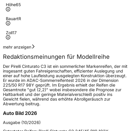
Höhe
65
Bauart
R
Zoll
17
Geschwindigkeitsindex
Y
mehr anzeigen
Redaktionsmeinungen für Modellreihe
Lastindex
100
Der Pirelli Cinturato C3 ist ein sommerlicher Markenreifen, der mit
insgesamt guten Fahreigenschaften, effizienter Auslegung und
Höchstlast
800 kg
einer auf hohe Laufleistung ausgelegten Konstruktion überzeugt.
Er wurde im ADAC-Sommerreifentest 2026 in der Dimension
Gewicht (in kg)
10,055 kg
225/50 R17 98Y geprüft. Im Ergebnis erhielt der Reifen die
Gesamtnote "gut (2,2)" wobei insbesondere die Prognose zur
Haltbarkeit und der geringe Materialverschleiß positiv ins
Generelle Merkmale
Gewicht fielen, während das erhöhte Abrollgeräusch zur
Abwertung beitrug.
Fahrzeugtyp
PKW
Auto Bild 2026
Verwendung
Sommerreifen
Ausgabe (10/2026)
Modellname
Cinturato C3