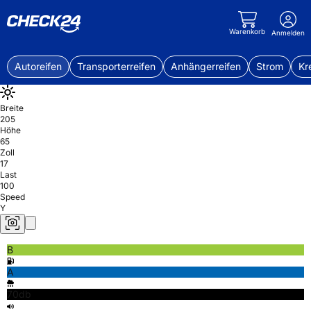
Warenkorb
Anmelden
Autoreifen
Transporterreifen
Anhängerreifen
Strom
Kr
Breite
205
Höhe
65
Zoll
17
Last
100
Speed
Y
B
A
70db