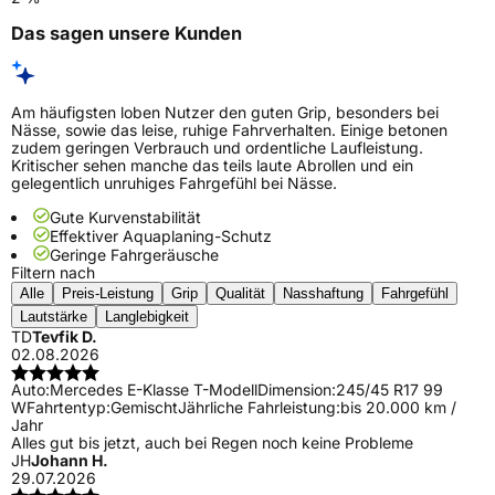
Das sagen unsere Kunden
Am häufigsten loben Nutzer den guten Grip, besonders bei
Nässe, sowie das leise, ruhige Fahrverhalten. Einige betonen
zudem geringen Verbrauch und ordentliche Laufleistung.
Kritischer sehen manche das teils laute Abrollen und ein
gelegentlich unruhiges Fahrgefühl bei Nässe.
Gute Kurvenstabilität
Effektiver Aquaplaning-Schutz
Geringe Fahrgeräusche
Filtern nach
Alle
Preis-Leistung
Grip
Qualität
Nasshaftung
Fahrgefühl
Lautstärke
Langlebigkeit
TD
Tevfik D.
02.08.2026
Auto:
Mercedes E-Klasse T-Modell
Dimension:
245/45 R17 99
W
Fahrtentyp:
Gemischt
Jährliche Fahrleistung:
bis 20.000 km /
Jahr
Alles gut bis jetzt, auch bei Regen noch keine Probleme
JH
Johann H.
29.07.2026