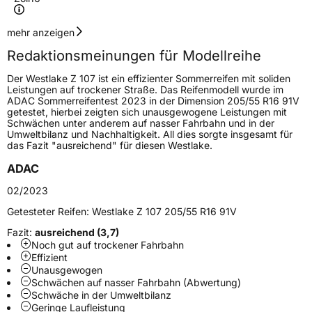
Geschwindigkeitsindex
V
mehr anzeigen
Redaktionsmeinungen für Modellreihe
Höchstgeschwindigkeit
240 km/h
Der Westlake Z 107 ist ein effizienter Sommerreifen mit soliden
Lastindex
92
Leistungen auf trockener Straße. Das Reifenmodell wurde im
ADAC Sommerreifentest 2023 in der Dimension 205/55 R16 91V
getestet, hierbei zeigten sich unausgewogene Leistungen mit
Höchstlast
630 kg
Schwächen unter anderem auf nasser Fahrbahn und in der
Umweltbilanz und Nachhaltigkeit. All dies sorgte insgesamt für
das Fazit "ausreichend" für diesen Westlake.
Generelle Merkmale
ADAC
Fahrzeugtyp
PKW
02/2023
Verwendung
Sommerreifen
Getesteter Reifen:
Westlake Z 107 205/55 R16 91V
Modellname
Z 107
Fazit:
ausreichend (3,7)
Fahrzeugart
PKW & SUV
Noch gut auf trockener Fahrbahn
Effizient
Unausgewogen
Weitere Eigenschaften
Schwächen auf nasser Fahrbahn (Abwertung)
Schwäche in der Umweltbilanz
Geringe Laufleistung
Schlauchtyp
TL