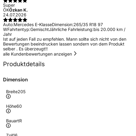
Super
ÖK
Özkan K.
24.07.2026
Auto:
Mercedes E-Klasse
Dimension:
265/35 R18 97
W
Fahrtentyp:
Gemischt
Jährliche Fahrleistung:
bis 20.000 km /
Jahr
Ist auf jeden Fall zu empfehlen. Mann sollte sich nicht von den
Bewertungen beeindrucken lassen sondern von dem Produkt
selber . Es überzeugt!!
alle Kundenbewertungen anzeigen
Produktdetails
Dimension
Breite
205
Höhe
60
Bauart
R
Zoll
16