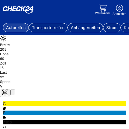
Warenkorb
Anmelden
Autoreifen
Transporterreifen
Anhängerreifen
Strom
Kr
Breite
205
Höhe
60
Zoll
16
Last
92
Speed
V
C
B
71db