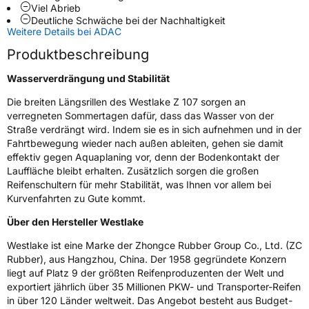
Viel Abrieb
Deutliche Schwäche bei der Nachhaltigkeit
Zustand
Neureifen
Weitere Details bei ADAC
Produktbeschreibung
EU Label
Wasserverdrängung und Stabilität
Effizienz
C
Die breiten Längsrillen des Westlake Z 107 sorgen an
verregneten Sommertagen dafür, dass das Wasser von der
Straße verdrängt wird. Indem sie es in sich aufnehmen und in der
Nasshaftung
B
Fahrtbewegung wieder nach außen ableiten, gehen sie damit
effektiv gegen Aquaplaning vor, denn der Bodenkontakt der
Rollgeräusch (Klasse)
B
Lauffläche bleibt erhalten. Zusätzlich sorgen die großen
Reifenschultern für mehr Stabilität, was Ihnen vor allem bei
Rollgeräusch (dB)
71
Kurvenfahrten zu Gute kommt.
Fahrzeugklasse
C1
Über den Hersteller Westlake
Westlake ist eine Marke der Zhongce Rubber Group Co., Ltd. (ZC
3PMSF / Schneeflockensymbol / Alpine-Symbol
Nein
Rubber), aus Hangzhou, China. Der 1958 gegründete Konzern
liegt auf Platz 9 der größten Reifenproduzenten der Welt und
Eisgrip
Nein
exportiert jährlich über 35 Millionen PKW- und Transporter-Reifen
in über 120 Länder weltweit. Das Angebot besteht aus Budget-
EPREL ID
455772