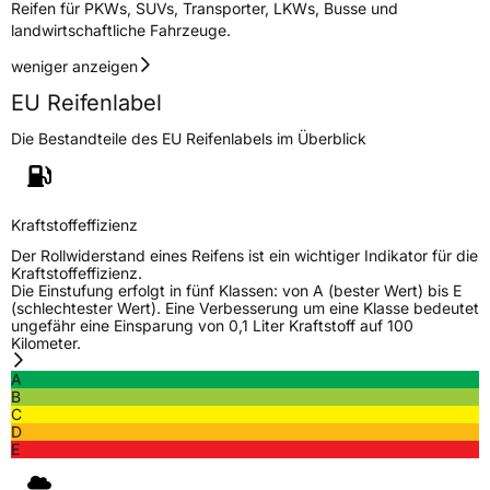
Reifen für PKWs, SUVs, Transporter, LKWs, Busse und
landwirtschaftliche Fahrzeuge.
Allgemeine Produktsicherheit (GPSR)
weniger anzeigen
Herstellerkontakt
Zhongce Europe GmbH, Hollerithallee 17
30419 Hannover Nordrhein-Westfalen
EU Reifenlabel
Deutschland, leoliao@zc-rubber.com
Die Bestandteile des EU Reifenlabels im Überblick
Kraftstoffeffizienz
Der Rollwiderstand eines Reifens ist ein wichtiger Indikator für die
Kraftstoffeffizienz.
Die Einstufung erfolgt in fünf Klassen: von A (bester Wert) bis E
(schlechtester Wert). Eine Verbesserung um eine Klasse bedeutet
ungefähr eine Einsparung von 0,1 Liter Kraftstoff auf 100
Kilometer.
A
B
C
D
E