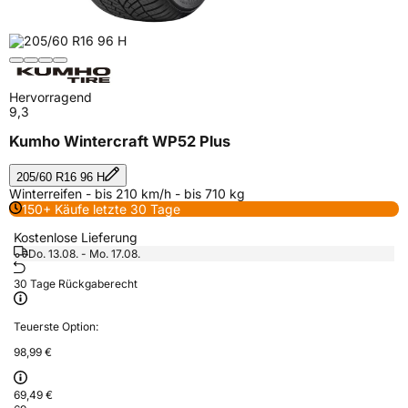
Hervorragend
9,3
Kumho Wintercraft WP52 Plus
205/60 R16 96 H
Winterreifen - bis 210 km/h - bis 710 kg
150+ Käufe letzte 30 Tage
Kostenlose Lieferung
Do. 13.08. - Mo. 17.08.
30 Tage Rückgaberecht
Teuerste Option:
98,99 €
69,49 €