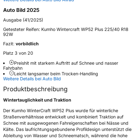
Zustand
Neureifen
Auto Bild 2025
M+S
Ja
Ausgabe (41/2025)
Verstärkt
XL
Getesteter Reifen:
Kumho Wintercraft WP52 Plus 225/40 R18
92W
Fazit:
vorbildlich
EU Label
Platz 3 von 20
Effizienz
C
Preishit mit starkem Auftritt auf Schnee und nasser
Fahrbahn
Leicht langsamer beim Trocken-Handling
Nasshaftung
B
Weitere Details bei Auto Bild
Produktbeschreibung
Rollgeräusch (Klasse)
B
Wintertauglichkeit und Traktion
Rollgeräusch (dB)
72
Der Kumho WinterCraft WP52 Plus wurde für winterliche
Fahrzeugklasse
C1
Straßenverhältnisse entwickelt und kombiniert Traktion auf
Schnee mit ausgewogenen Fahreigenschaften bei Nässe und
3PMSF / Schneeflockensymbol / Alpine-Symbol
Ja
Kälte. Das laufrichtungsgebundene Profildesign unterstützt die
Ableitung von Wasser und Schneematsch, während die hohe