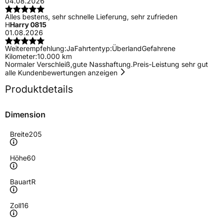
04.08.2026
Alles bestens, sehr schnelle Lieferung, sehr zufrieden
H
Harry 0815
01.08.2026
Weiterempfehlung:
Ja
Fahrtentyp:
Überland
Gefahrene
Kilometer:
10.000 km
Normaler Verschleiß,gute Nasshaftung.Preis-Leistung sehr gut
alle Kundenbewertungen anzeigen
Produktdetails
Dimension
Breite
205
Höhe
60
Bauart
R
Zoll
16