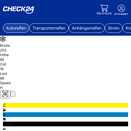
Warenkorb
Anmelden
Autoreifen
Transporterreifen
Anhängerreifen
Strom
Kr
Breite
205
Höhe
60
Zoll
16
Last
96
Speed
H
C
B
72db