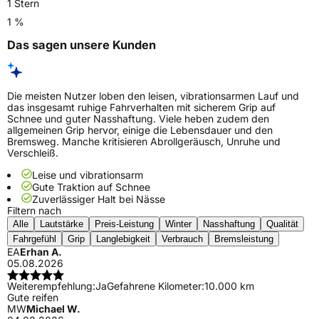
1 Stern
1 %
Das sagen unsere Kunden
Die meisten Nutzer loben den leisen, vibrationsarmen Lauf und
das insgesamt ruhige Fahrverhalten mit sicherem Grip auf
Schnee und guter Nasshaftung. Viele heben zudem den
allgemeinen Grip hervor, einige die Lebensdauer und den
Bremsweg. Manche kritisieren Abrollgeräusch, Unruhe und
Verschleiß.
Leise und vibrationsarm
Gute Traktion auf Schnee
Zuverlässiger Halt bei Nässe
Filtern nach
Alle
Lautstärke
Preis-Leistung
Winter
Nasshaftung
Qualität
Fahrgefühl
Grip
Langlebigkeit
Verbrauch
Bremsleistung
EA
Erhan A.
05.08.2026
Weiterempfehlung:
Ja
Gefahrene Kilometer:
10.000 km
Gute reifen
MW
Michael W.