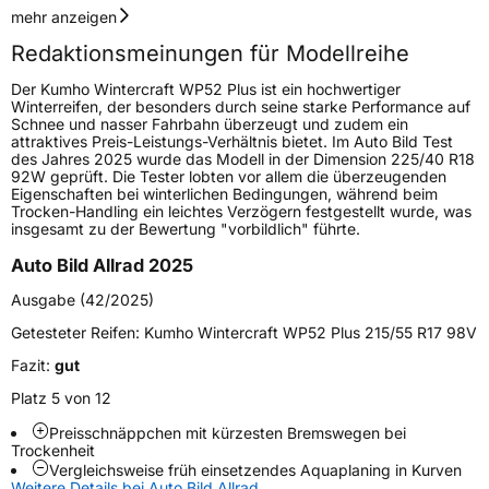
Geschwindigkeitsindex
H
mehr anzeigen
Redaktionsmeinungen für Modellreihe
Höchstgeschwindigkeit
210 km/h
Der Kumho Wintercraft WP52 Plus ist ein hochwertiger
Lastindex
96
Winterreifen, der besonders durch seine starke Performance auf
Schnee und nasser Fahrbahn überzeugt und zudem ein
attraktives Preis-Leistungs-Verhältnis bietet. Im Auto Bild Test
Höchstlast
710 kg
des Jahres 2025 wurde das Modell in der Dimension 225/40 R18
92W geprüft. Die Tester lobten vor allem die überzeugenden
Eigenschaften bei winterlichen Bedingungen, während beim
Generelle Merkmale
Trocken-Handling ein leichtes Verzögern festgestellt wurde, was
insgesamt zu der Bewertung "vorbildlich" führte.
Fahrzeugtyp
PKW
Auto Bild Allrad 2025
Verwendung
Winterreifen
Ausgabe (42/2025)
Modellname
Wintercraft WP52 Plus
Getesteter Reifen:
Kumho Wintercraft WP52 Plus 215/55 R17 98V
Fahrzeugart
PKW & SUV
Fazit:
gut
Platz 5 von 12
Weitere Eigenschaften
Preisschnäppchen mit kürzesten Bremswegen bei
Schlauchtyp
TL
Trockenheit
Vergleichsweise früh einsetzendes Aquaplaning in Kurven
Weitere Details bei Auto Bild Allrad