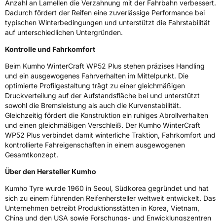
Anzahl an Lamellen die Verzahnung mit der Fahrbahn verbessert.
Eisgrip
Nein
Dadurch fördert der Reifen eine zuverlässige Performance bei
EPREL ID
2365785
typischen Winterbedingungen und unterstützt die Fahrstabilität
auf unterschiedlichen Untergründen.
Allgemeine Produktsicherheit (GPSR)
Kontrolle und Fahrkomfort
Herstellerkontakt
Kumho Tire Europe GmbH, KUMHO TIRE
Beim Kumho WinterCraft WP52 Plus stehen präzises Handling
EUROPE GmbH Strahlenberger Str. 110-112
D-63067 Offenbach Germany, kumhotire.de,
und ein ausgewogenes Fahrverhalten im Mittelpunkt. Die
technik@kumhotire.de
optimierte Profilgestaltung trägt zu einer gleichmäßigen
Druckverteilung auf der Aufstandsfläche bei und unterstützt
sowohl die Bremsleistung als auch die Kurvenstabilität.
Gleichzeitig fördert die Konstruktion ein ruhiges Abrollverhalten
und einen gleichmäßigen Verschleiß. Der Kumho WinterCraft
WP52 Plus verbindet damit winterliche Traktion, Fahrkomfort und
kontrollierte Fahreigenschaften in einem ausgewogenen
Gesamtkonzept.
Über den Hersteller Kumho
Kumho Tyre wurde 1960 in Seoul, Südkorea gegründet und hat
sich zu einem führenden Reifenhersteller weltweit entwickelt. Das
Unternehmen betreibt Produktionsstätten in Korea, Vietnam,
China und den USA sowie Forschungs- und Enwicklungszentren