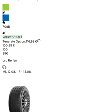
B
A
70dB
Verstärkt (XL)
Teuerste Option:
116,99 €
100,99 €
100
99
€
pro Reifen
Mi. 12.08. - Fr. 14.08.