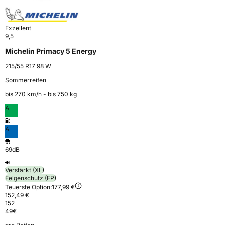
Exzellent
9,5
Michelin Primacy 5 Energy
215/55 R17 98 W
Sommerreifen
bis 270 km⁠/⁠h - bis 750 kg
A
A
69dB
Verstärkt (XL)
Felgenschutz (FP)
Teuerste Option:
177,99 €
152,49 €
152
49
€