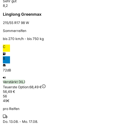
Sehr gut
8,2
Linglong Greenmax
215/55 R17 98 W
Sommerreifen
bis 270 km⁠/⁠h - bis 750 kg
C
B
72dB
Verstärkt (XL)
Teuerste Option:
68,49 €
56,49 €
56
49
€
pro Reifen
Do. 13.08. - Mo. 17.08.