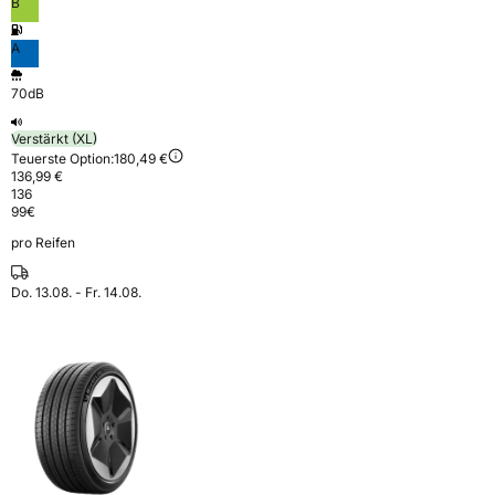
B
A
70dB
Verstärkt (XL)
Teuerste Option:
180,49 €
136,99 €
136
99
€
pro Reifen
Do. 13.08. - Fr. 14.08.