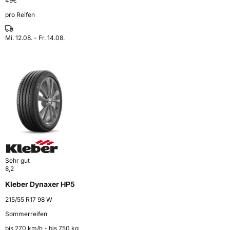
49
€
pro Reifen
Mi. 12.08. - Fr. 14.08.
Sehr gut
8,2
Kleber Dynaxer HP5
215/55 R17 98 W
Sommerreifen
bis 270 km⁠/⁠h - bis 750 kg