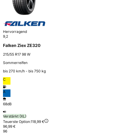
Hervorragend
9,2
Falken Ziex ZE320
215/55 R17 98 W
Sommerreifen
bis 270 km⁠/⁠h - bis 750 kg
C
A
68dB
Verstärkt (XL)
Teuerste Option:
118,99 €
96,99 €
96