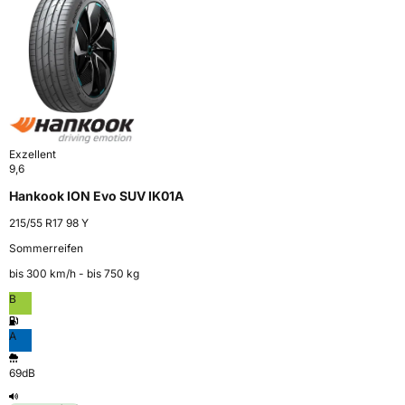
Exzellent
9,6
Hankook ION Evo SUV IK01A
215/55 R17 98 Y
Sommerreifen
bis 300 km⁠/⁠h - bis 750 kg
B
A
69dB