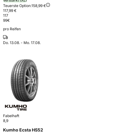
Verstärkt (XL)
Teuerste Option:
158,99 €
117,99 €
117
99
€
pro Reifen
Do. 13.08. - Mo. 17.08.
Fabelhaft
8,9
Kumho Ecsta HS52