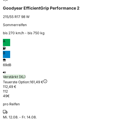
Goodyear EfficientGrip Performance 2
215/55 R17 98 W
Sommerreifen
bis 270 km⁠/⁠h - bis 750 kg
A
B
69dB
Verstärkt (XL)
Teuerste Option:
161,49 €
112,49 €
112
49
€
pro Reifen
Mi. 12.08. - Fr. 14.08.