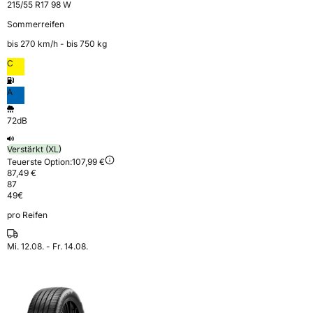
215/55 R17 98 W
Sommerreifen
bis 270 km⁠/⁠h - bis 750 kg
C
A
72dB
Verstärkt (XL)
Teuerste Option:
107,99 €
87,49 €
87
49
€
pro Reifen
Mi. 12.08. - Fr. 14.08.