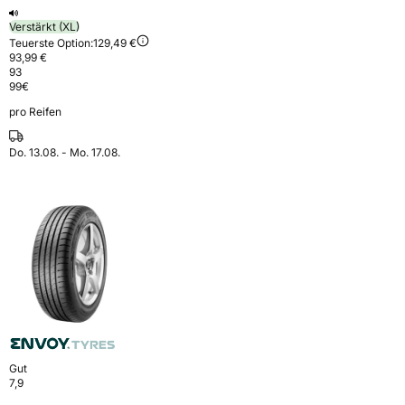
Verstärkt (XL)
Teuerste Option:
129,49 €
93,99 €
93
99
€
pro Reifen
Do. 13.08. - Mo. 17.08.
Gut
7,9