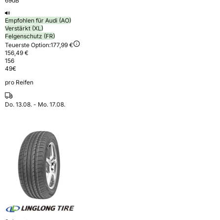
69dB
Empfohlen für Audi (AO)
Verstärkt (XL)
Felgenschutz (FR)
Teuerste Option:
177,99 €
156,49 €
156
49
€
pro Reifen
Do. 13.08. - Mo. 17.08.