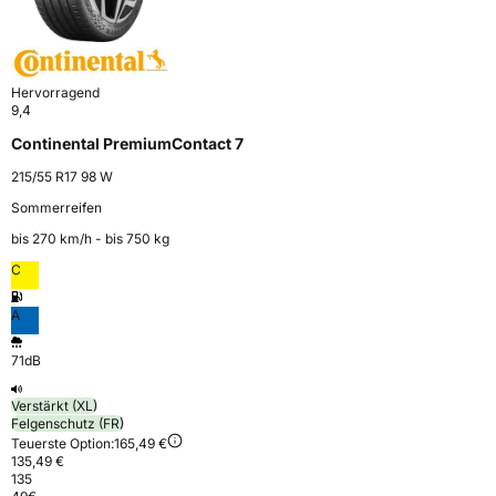
Hervorragend
9,4
Continental PremiumContact 7
215/55 R17 98 W
Sommerreifen
bis 270 km⁠/⁠h - bis 750 kg
C
A
71dB
Verstärkt (XL)
Felgenschutz (FR)
Teuerste Option:
165,49 €
135,49 €
135