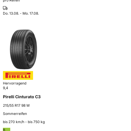
pro Reifen
Do. 13.08. - Mo. 17.08.
Hervorragend
9,4
Pirelli Cinturato C3
215/55 R17 98 W
Sommerreifen
bis 270 km⁠/⁠h - bis 750 kg
B