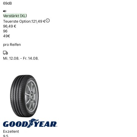
69dB
Verstärkt (XL)
Teuerste Option:
121,49 €
96,49 €
96
49
€
pro Reifen
Mi. 12.08. - Fr. 14.08.
Exzellent
9,5