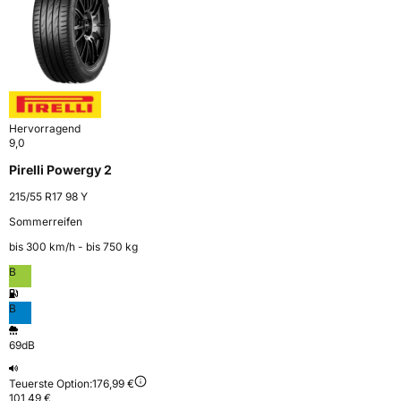
Hervorragend
9,0
Pirelli Powergy 2
215/55 R17 98 Y
Sommerreifen
bis 300 km⁠/⁠h - bis 750 kg
B
B
69dB
Teuerste Option:
176,99 €
101,49 €