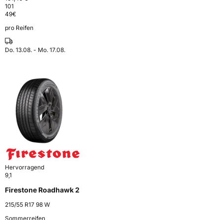
101
49
€
pro Reifen
Do. 13.08. - Mo. 17.08.
Hervorragend
9,1
Firestone Roadhawk 2
215/55 R17 98 W
Sommerreifen