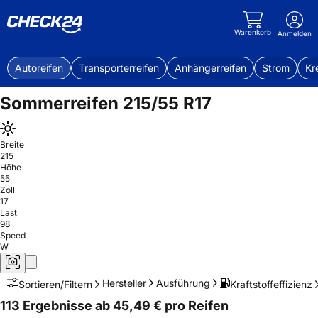
Warenkorb
Anmelden
Autoreifen
Transporterreifen
Anhängerreifen
Strom
Kr
Sommerreifen 215/55 R17
Breite
215
Höhe
55
Zoll
17
Last
98
Speed
W
Hersteller
Ausführung
Kraftstoffeffizienz
Sortieren/Filtern
113 Ergebnisse ab 45,49 € pro Reifen