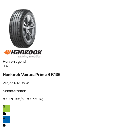
Hervorragend
9,4
Hankook Ventus Prime 4 K135
215/55 R17 98 W
Sommerreifen
bis 270 km⁠/⁠h - bis 750 kg
B
A