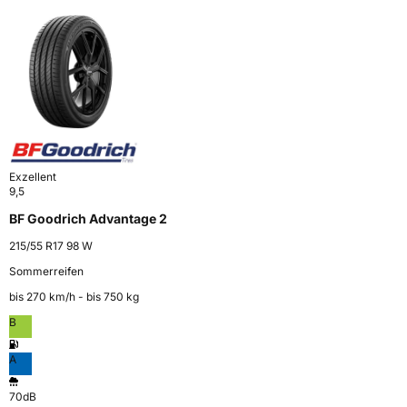
Exzellent
9,5
BF Goodrich Advantage 2
215/55 R17 98 W
Sommerreifen
bis 270 km⁠/⁠h - bis 750 kg
B
A
70dB