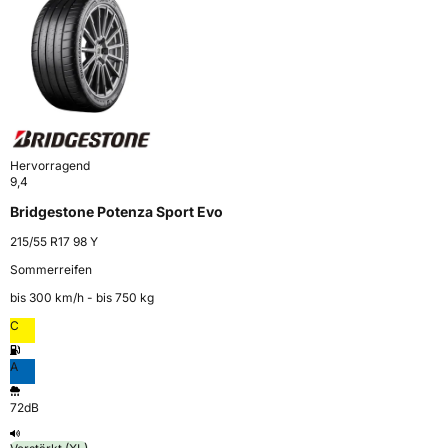
Hervorragend
9,4
Bridgestone Potenza Sport Evo
215/55 R17 98 Y
Sommerreifen
bis 300 km⁠/⁠h - bis 750 kg
C
A
72dB