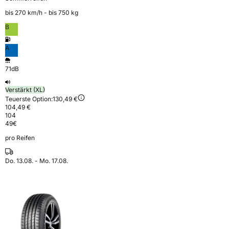
bis 270 km⁠/⁠h - bis 750 kg
B
A
71dB
Verstärkt (XL)
Teuerste Option:
130,49 €
104,49 €
104
49
€
pro Reifen
Do. 13.08. - Mo. 17.08.