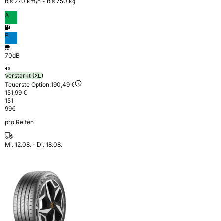
bis 270 km⁠/⁠h - bis 750 kg
A
B
70dB
Verstärkt (XL)
Teuerste Option:
190,49 €
151,99 €
151
99
€
pro Reifen
Mi. 12.08. - Di. 18.08.