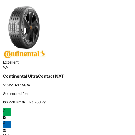
Exzellent
9,9
Continental UltraContact NXT
215/55 R17 98 W
Sommerreifen
bis 270 km⁠/⁠h - bis 750 kg
A
A