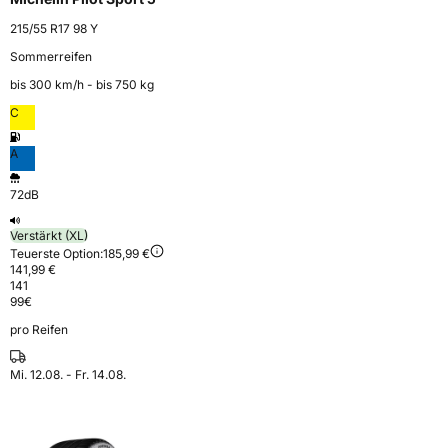
215/55 R17 98 Y
Sommerreifen
bis 300 km⁠/⁠h - bis 750 kg
C
A
72dB
Verstärkt (XL)
Teuerste Option:
185,99 €
141,99 €
141
99
€
pro Reifen
Mi. 12.08. - Fr. 14.08.