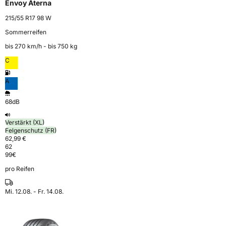
Envoy Aterna
215/55 R17 98 W
Sommerreifen
bis 270 km⁠/⁠h - bis 750 kg
C
A
68dB
Verstärkt (XL)
Felgenschutz (FR)
62,99 €
62
99
€
pro Reifen
Mi. 12.08. - Fr. 14.08.