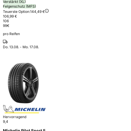
Verstärkt (XL)
Felgenschutz (MFS)
Teuerste Option:
144,49 €
106,99 €
106
99
€
pro Reifen
Do. 13.08. - Mo. 17.08.
Hervorragend
9,4
Michelin Pilot Sport 5