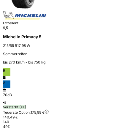
Exzellent
9,5
Michelin Primacy 5
215/55 R17 98 W
Sommerreifen
bis 270 km⁠/⁠h - bis 750 kg
B
A
70dB
Verstärkt (XL)
Teuerste Option:
175,99 €
140,49 €
140
49
€