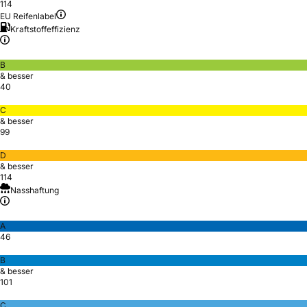
114
EU Reifenlabel
Kraftstoffeffizienz
B
& besser
40
C
& besser
99
D
& besser
114
Nasshaftung
A
46
B
& besser
101
C