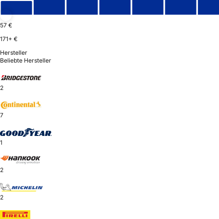
57 €
171+ €
Hersteller
Beliebte Hersteller
2
7
1
2
2