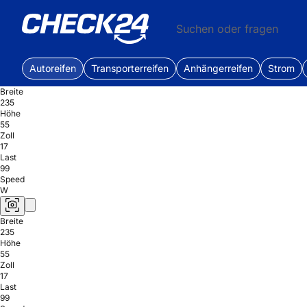
Suchen oder fragen
Autoreifen
Transporterreifen
Anhängerreifen
Strom
Breite
235
Höhe
55
Zoll
17
Last
99
Speed
W
Breite
235
Höhe
55
Zoll
17
Last
99