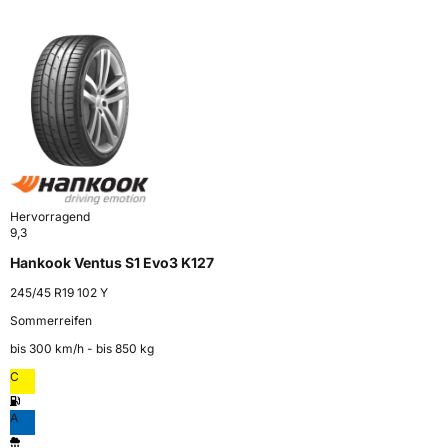
Hervorragend
9,3
Hankook Ventus S1 Evo3 K127
245/45 R19 102 Y
Sommerreifen
bis 300 km⁠/⁠h - bis 850 kg
C
A