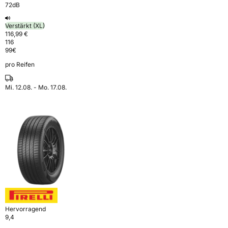
72dB
Verstärkt (XL)
116,99 €
116
99
€
pro Reifen
Mi. 12.08. - Mo. 17.08.
Hervorragend
9,4