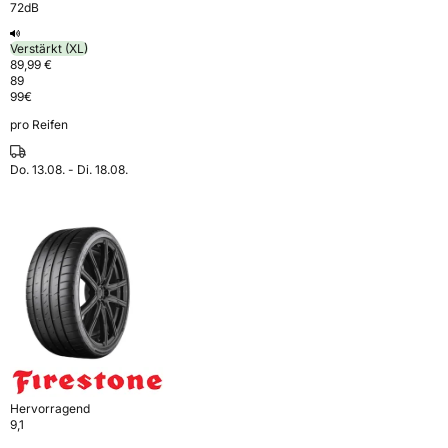
72dB
Verstärkt (XL)
89,99 €
89
99
€
pro Reifen
Do. 13.08. - Di. 18.08.
Hervorragend
9,1