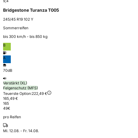
9,4
Bridgestone Turanza T005
245/45 R19 102 Y
Sommerreifen
bis 300 km⁠/⁠h - bis 850 kg
B
A
70dB
Verstärkt (XL)
Felgenschutz (MFS)
Teuerste Option:
222,49 €
165,49 €
165
49
€
pro Reifen
Mi. 12.08. - Fr. 14.08.