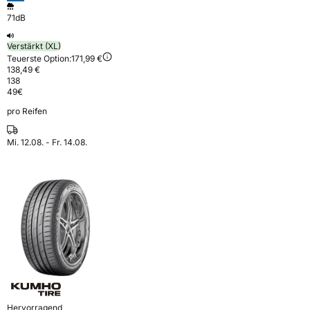
71dB
Verstärkt (XL)
Teuerste Option:
171,99 €
138,49 €
138
49
€
pro Reifen
Mi. 12.08. - Fr. 14.08.
Hervorragend