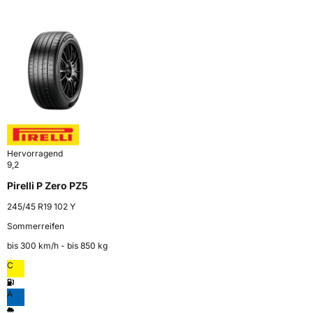
Hervorragend
9,2
Pirelli P Zero PZ5
245/45 R19 102 Y
Sommerreifen
bis 300 km⁠/⁠h - bis 850 kg
C
A