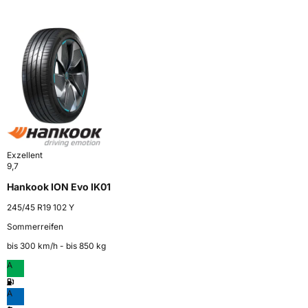
Exzellent
9,7
Hankook ION Evo IK01
245/45 R19 102 Y
Sommerreifen
bis 300 km⁠/⁠h - bis 850 kg
A
A