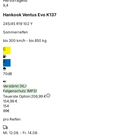
Hervorragend
9,4
Hankook Ventus Evo K137
245/45 R19 102 Y
Sommerreifen
bis 300 km⁠/⁠h - bis 850 kg
C
A
70dB
Verstärkt (XL)
Felgenschutz (MFS)
Teuerste Option:
206,99 €
154,99 €
154
99
€
pro Reifen
Mi. 12.08. - Fr. 14.08.