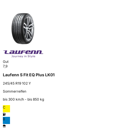
Gut
7,9
Laufenn S Fit EQ Plus LK01
245/45 R19 102 Y
Sommerreifen
bis 300 km⁠/⁠h - bis 850 kg
C
B