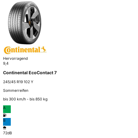
Hervorragend
9,4
Continental EcoContact 7
245/45 R19 102 Y
Sommerreifen
bis 300 km⁠/⁠h - bis 850 kg
A
B
72dB