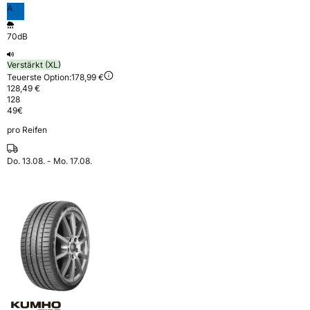
A
70dB
Verstärkt (XL)
Teuerste Option:
178,99 €
128,49 €
128
49
€
pro Reifen
Do. 13.08. - Mo. 17.08.