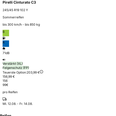
Pirelli Cinturato C3
245/45 R19 102 Y
Sommerreifen
bis 300 km⁠/⁠h - bis 850 kg
B
A
71dB
Verstärkt (XL)
Felgenschutz (FP)
Teuerste Option:
203,99 €
156,99 €
156
99
€
pro Reifen
Mi. 12.08. - Fr. 14.08.
Reifen