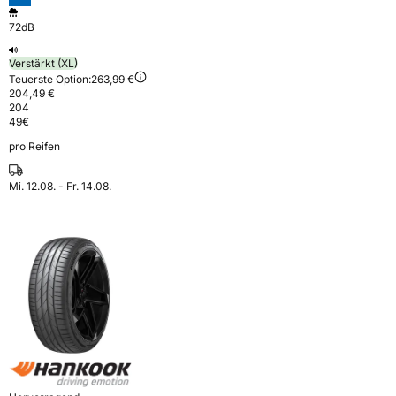
72dB
Verstärkt (XL)
Teuerste Option:
263,99 €
204,49 €
204
49
€
pro Reifen
Mi. 12.08. - Fr. 14.08.