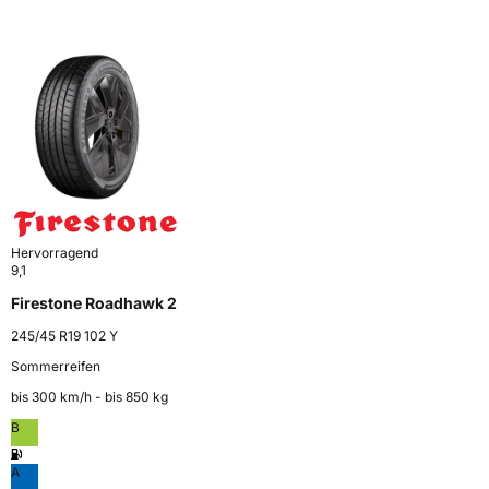
Hervorragend
9,1
Firestone Roadhawk 2
245/45 R19 102 Y
Sommerreifen
bis 300 km⁠/⁠h - bis 850 kg
B
A