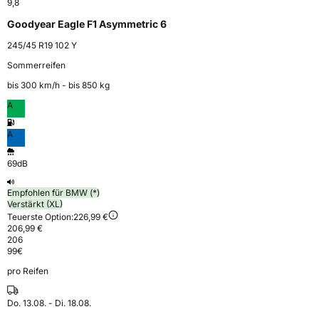
9,8
Goodyear Eagle F1 Asymmetric 6
245/45 R19 102 Y
Sommerreifen
bis 300 km⁠/⁠h - bis 850 kg
A
A
69dB
Empfohlen für BMW (*)
Verstärkt (XL)
Teuerste Option:
226,99 €
206,99 €
206
99
€
pro Reifen
Do. 13.08. - Di. 18.08.