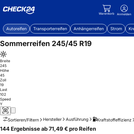
Warenkorb
Anmelden
Autoreifen
Transporterreifen
Anhängerreifen
Strom
Kr
Sommerreifen 245/45 R19
Breite
245
Höhe
45
Zoll
19
Last
102
Speed
Y
Hersteller
Ausführung
Kraftstoffeffizienz
Sortieren/Filtern
144 Ergebnisse ab 71,49 € pro Reifen