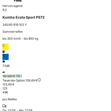
Hervorragend
9,2
Kumho Ecsta Sport PS72
245/45 R19 102 Y
Sommerreifen
bis 300 km⁠/⁠h - bis 850 kg
C
A
72dB
Verstärkt (XL)
Teuerste Option:
159,49 €
123,49 €
123
49
€
pro Reifen
Do. 13.08. - Mo. 17.08.