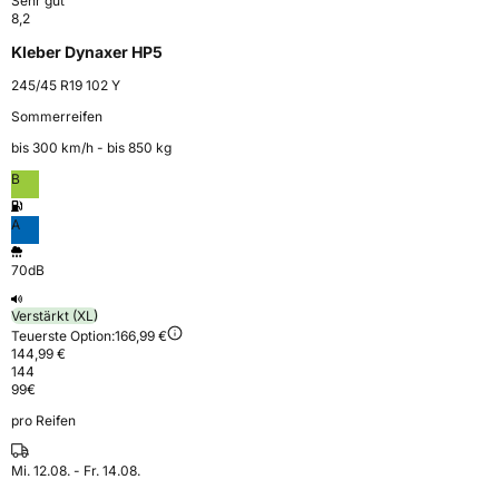
Sehr gut
8,2
Kleber Dynaxer HP5
245/45 R19 102 Y
Sommerreifen
bis 300 km⁠/⁠h - bis 850 kg
B
A
70dB
Verstärkt (XL)
Teuerste Option:
166,99 €
144,99 €
144
99
€
pro Reifen
Mi. 12.08. - Fr. 14.08.