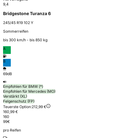
9,4
Bridgestone Turanza 6
245/45 R19 102 Y
Sommerreifen
bis 300 km⁠/⁠h - bis 850 kg
A
B
69dB
Empfohlen für BMW (*)
Empfohlen für Mercedes (MO)
Verstärkt (XL)
Felgenschutz (FP)
Teuerste Option:
212,99 €
160,99 €
160
99
€
pro Reifen