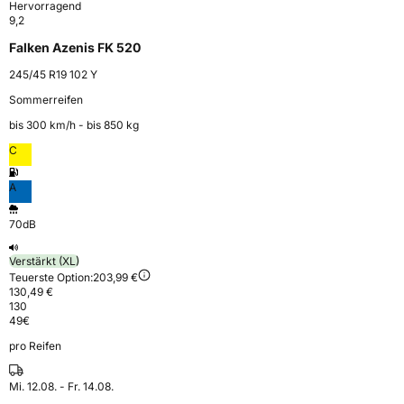
Hervorragend
9,2
Falken Azenis FK 520
245/45 R19 102 Y
Sommerreifen
bis 300 km⁠/⁠h - bis 850 kg
C
A
70dB
Verstärkt (XL)
Teuerste Option:
203,99 €
130,49 €
130
49
€
pro Reifen
Mi. 12.08. - Fr. 14.08.