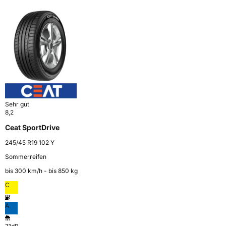
Sehr gut
8,2
Ceat SportDrive
245/45 R19 102 Y
Sommerreifen
bis 300 km⁠/⁠h - bis 850 kg
C
A