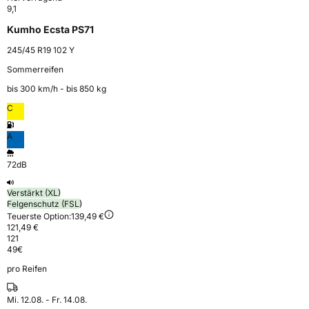
9,1
Kumho Ecsta PS71
245/45 R19 102 Y
Sommerreifen
bis 300 km⁠/⁠h - bis 850 kg
C
A
72dB
Verstärkt (XL)
Felgenschutz (FSL)
Teuerste Option:
139,49 €
121,49 €
121
49
€
pro Reifen
Mi. 12.08. - Fr. 14.08.