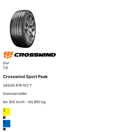
Gut
7,8
Crosswind Sport Peak
245/45 R19 102 Y
Sommerreifen
bis 300 km⁠/⁠h - bis 850 kg
C
A