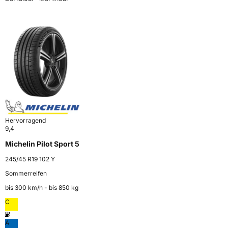
Hervorragend
9,4
Michelin Pilot Sport 5
245/45 R19 102 Y
Sommerreifen
bis 300 km⁠/⁠h - bis 850 kg
C
A