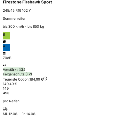
Firestone Firehawk Sport
245/45 R19 102 Y
Sommerreifen
bis 300 km⁠/⁠h - bis 850 kg
B
A
70dB
Verstärkt (XL)
Felgenschutz (FP)
Teuerste Option:
184,99 €
149,49 €
149
49
€
pro Reifen
Mi. 12.08. - Fr. 14.08.