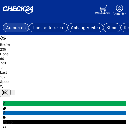
Warenkorb
Anmelden
Autoreifen
Transporterreifen
Anhängerreifen
Strom
Kr
Breite
235
Höhe
60
Zoll
18
Last
107
Speed
W
A
A
72db