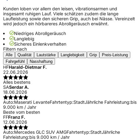
Kunden loben vor allem den leisen, vibrationsarmen und
insgesamt ruhigen Lauf. Viele schätzen zudem die lange
Laufleistung sowie den sicheren Grip, auch bei Nässe. Vereinzelt
wird jedoch ein hörbareres Abrollgeräusch erwähnt.
Niedriges Abrollgeräusch
Langlebig
Sicheres Einlenkverhalten
Filtern nach
Alle
Qualität
Lautstärke
Langlebigkeit
Grip
Preis-Leistung
Fahrgefühl
Nasshaftung
HF
Harald-Dietmar F.
22.06.2026
Alles bestens
SA
Serdar A.
18.06.2026
Auto:
Maserati Levante
Fahrtentyp:
Stadt
Jährliche Fahrleistung:
bis
9.000 km / Jahr
Beste vom besten
FF
Franz F.
12.06.2026
Auto:
Mercedes GLC SUV AMG
Fahrtentyp:
Stadt
Jährliche
Fahrleistung:
bis 9.000 km / Jahr