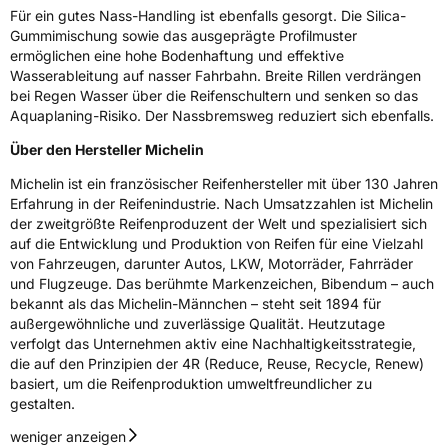
PNEUMATIQUES MICHELIN, place des
Für ein gutes Nass-Handling ist ebenfalls gesorgt. Die Silica-
Carmes-Déchaux 23 63000 Clermont-
Gummimischung sowie das ausgeprägte Profilmuster
Ferrand Frankreich, contact@tc.michelin.eu
ermöglichen eine hohe Bodenhaftung und effektive
Wasserableitung auf nasser Fahrbahn. Breite Rillen verdrängen
bei Regen Wasser über die Reifenschultern und senken so das
Aquaplaning-Risiko. Der Nassbremsweg reduziert sich ebenfalls.
Über den Hersteller Michelin
Michelin ist ein französischer Reifenhersteller mit über 130 Jahren
Erfahrung in der Reifenindustrie. Nach Umsatzzahlen ist Michelin
der zweitgrößte Reifenproduzent der Welt und spezialisiert sich
auf die Entwicklung und Produktion von Reifen für eine Vielzahl
von Fahrzeugen, darunter Autos, LKW, Motorräder, Fahrräder
und Flugzeuge. Das berühmte Markenzeichen, Bibendum – auch
bekannt als das Michelin-Männchen – steht seit 1894 für
außergewöhnliche und zuverlässige Qualität. Heutzutage
verfolgt das Unternehmen aktiv eine Nachhaltigkeitsstrategie,
die auf den Prinzipien der 4R (Reduce, Reuse, Recycle, Renew)
basiert, um die Reifenproduktion umweltfreundlicher zu
gestalten.
weniger anzeigen