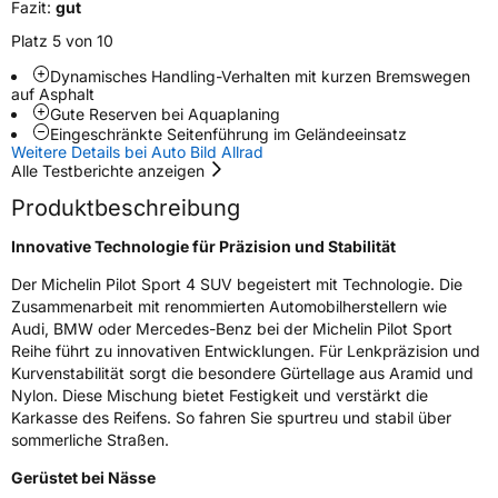
Fazit:
gut
EU Label
Platz 5 von 10
Effizienz
A
Dynamisches Handling-Verhalten mit kurzen Bremswegen
auf Asphalt
Gute Reserven bei Aquaplaning
Nasshaftung
A
Eingeschränkte Seitenführung im Geländeeinsatz
Weitere Details bei Auto Bild Allrad
Alle Testberichte anzeigen
Rollgeräusch (Klasse)
B
Produktbeschreibung
Rollgeräusch (dB)
72
Innovative Technologie für Präzision und Stabilität
Fahrzeugklasse
C1
Der Michelin Pilot Sport 4 SUV begeistert mit Technologie. Die
Zusammenarbeit mit renommierten Automobilherstellern wie
3PMSF / Schneeflockensymbol / Alpine-Symbol
Nein
Audi, BMW oder Mercedes-Benz bei der Michelin Pilot Sport
Reihe führt zu innovativen Entwicklungen. Für Lenkpräzision und
Eisgrip
Nein
Kurvenstabilität sorgt die besondere Gürtellage aus Aramid und
Nylon. Diese Mischung bietet Festigkeit und verstärkt die
EPREL ID
408800
Karkasse des Reifens. So fahren Sie spurtreu und stabil über
sommerliche Straßen.
Allgemeine Produktsicherheit (GPSR)
Gerüstet bei Nässe
Herstellerkontakt
MANUFACTURE FRANCAISE DES