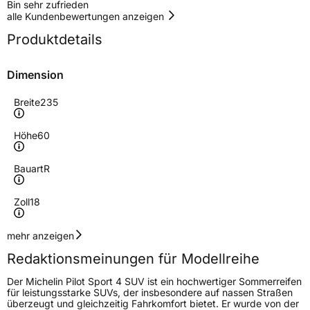
Bin sehr zufrieden
alle Kundenbewertungen anzeigen
Produktdetails
Dimension
Breite
235
Höhe
60
Bauart
R
Zoll
18
Geschwindigkeitsindex
W
mehr anzeigen
Redaktionsmeinungen für Modellreihe
Höchstgeschwindigkeit
270 km/h
Der Michelin Pilot Sport 4 SUV ist ein hochwertiger Sommerreifen
Lastindex
107
für leistungsstarke SUVs, der insbesondere auf nassen Straßen
überzeugt und gleichzeitig Fahrkomfort bietet. Er wurde von der