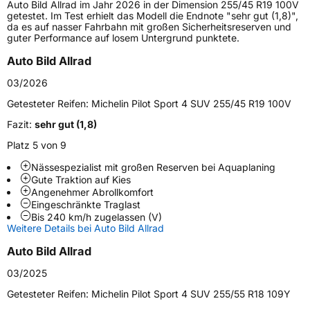
Auto Bild Allrad im Jahr 2026 in der Dimension 255/45 R19 100V
Höchstlast
975 kg
getestet. Im Test erhielt das Modell die Endnote "sehr gut (1,8)",
da es auf nasser Fahrbahn mit großen Sicherheitsreserven und
Gewicht (in kg)
13,57 kg
guter Performance auf losem Untergrund punktete.
Auto Bild Allrad
Generelle Merkmale
03/2026
Fahrzeugtyp
SUV
Getesteter Reifen:
Michelin Pilot Sport 4 SUV 255/45 R19 100V
Verwendung
Sommerreifen
Fazit:
sehr gut (1,8)
Modellname
Pilot Sport 4 SUV
Platz 5 von 9
Fahrzeugart
PKW & SUV
Nässespezialist mit großen Reserven bei Aquaplaning
Gute Traktion auf Kies
Weitere Eigenschaften
Angenehmer Abrollkomfort
Eingeschränkte Traglast
Bis 240 km/h zugelassen (V)
Schlauchtyp
TL
Weitere Details bei Auto Bild Allrad
Auto Bild Allrad
Zustand
Neureifen
03/2025
Verstärkt
XL
Getesteter Reifen:
Michelin Pilot Sport 4 SUV 255/55 R18 109Y