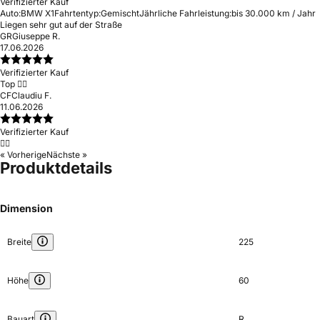
Verifizierter Kauf
Auto:
BMW X1
Fahrtentyp:
Gemischt
Jährliche Fahrleistung:
bis 30.000 km / Jahr
Liegen sehr gut auf der Straße
GR
Giuseppe R.
17.06.2026
Verifizierter Kauf
Top 👍🏻
CF
Claudiu F.
11.06.2026
Verifizierter Kauf
👍🏻
« Vorherige
Nächste »
Produktdetails
Dimension
Breite
225
Höhe
60
Bauart
R