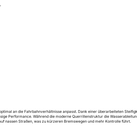
,
 optimal an die Fahrbahnverhältnisse anpasst. Dank einer überarbeiteten Steifig
ige Performance. Während die moderne Querrillenstruktur die Wasserableitung 
 auf nassen Straßen, was zu kürzeren Bremswegen und mehr Kontrolle führt.