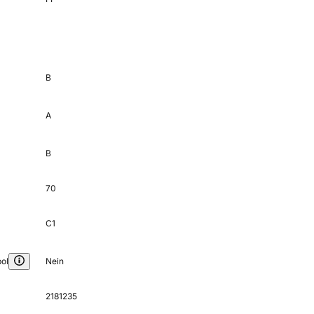
B
A
B
70
C1
ol
Nein
2181235