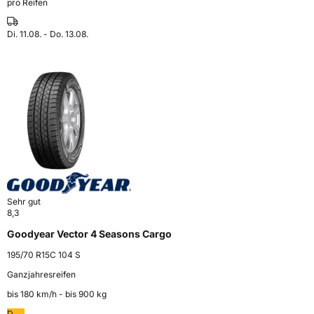
pro Reifen
Di. 11.08. - Do. 13.08.
Sehr gut
8,3
Goodyear Vector 4 Seasons Cargo
195/70 R15C 104 S
Ganzjahresreifen
bis 180 km⁠/⁠h - bis 900 kg
D