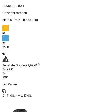
175/65 R13 80 T
Ganzjahresreifen
bis 190 km⁠/⁠h - bis 450 kg
D
C
71dB
Teuerste Option:
92,99 €
74,99 €
74
99
€
pro Reifen
Di. 11.08. - Mo. 17.08.