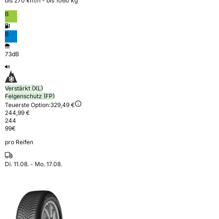
bis 270 km⁠/⁠h - bis 1060 kg
B
B
73dB
Verstärkt (XL)
Felgenschutz (FP)
Teuerste Option:
329,49 €
244,99 €
244
99
€
pro Reifen
Di. 11.08. - Mo. 17.08.