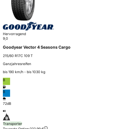
Hervorragend
9,0
Goodyear Vector 4 Seasons Cargo
215/60 R17C 109 T
Ganzjahresreifen
bis 190 km⁠/⁠h - bis 1030 kg
B
B
72dB
Transporter
Teuerste Option:
222,99 €