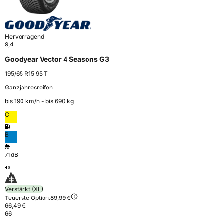
Hervorragend
9,4
Goodyear Vector 4 Seasons G3
195/65 R15 95 T
Ganzjahresreifen
bis 190 km⁠/⁠h - bis 690 kg
C
B
71dB
Verstärkt (XL)
Teuerste Option:
89,99 €
66,49 €
66