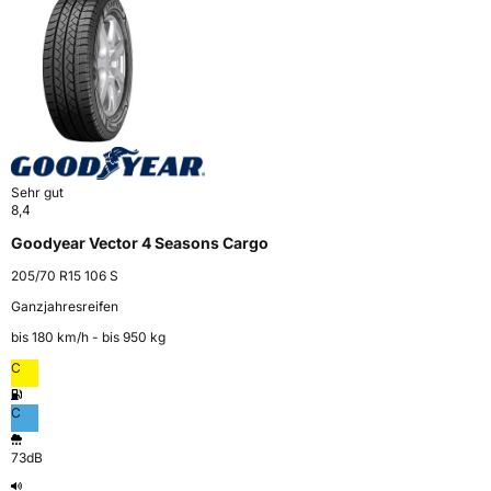
Sehr gut
8,4
Goodyear Vector 4 Seasons Cargo
205/70 R15 106 S
Ganzjahresreifen
bis 180 km⁠/⁠h - bis 950 kg
C
C
73dB