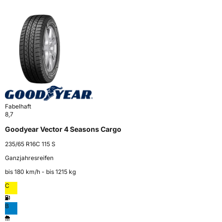
Fabelhaft
8,7
Goodyear Vector 4 Seasons Cargo
235/65 R16C 115 S
Ganzjahresreifen
bis 180 km⁠/⁠h - bis 1215 kg
C
B