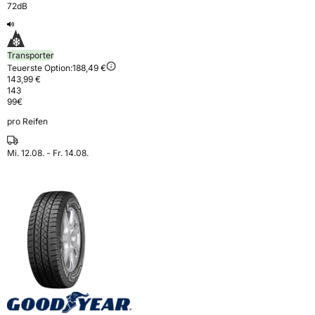
72dB
Transporter
Teuerste Option:
188,49 €
143,99 €
143
99
€
pro Reifen
Mi. 12.08. - Fr. 14.08.