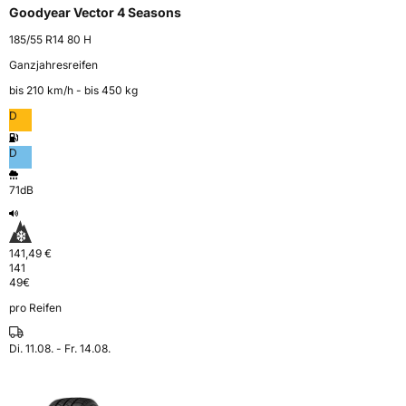
Goodyear Vector 4 Seasons
185/55 R14 80 H
Ganzjahresreifen
bis 210 km⁠/⁠h - bis 450 kg
D
D
71dB
141,49 €
141
49
€
pro Reifen
Di. 11.08. - Fr. 14.08.