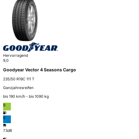
Hervorragend
9,0
Goodyear Vector 4 Seasons Cargo
235/50 R19C 111 T
Ganzjahresreifen
bis 190 km⁠/⁠h - bis 1090 kg
B
B
73dB