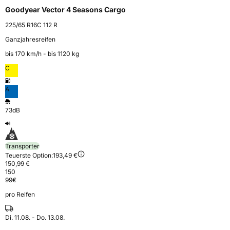
Goodyear Vector 4 Seasons Cargo
225/65 R16C 112 R
Ganzjahresreifen
bis 170 km⁠/⁠h - bis 1120 kg
C
A
73dB
Transporter
Teuerste Option:
193,49 €
150,99 €
150
99
€
pro Reifen
Di. 11.08. - Do. 13.08.