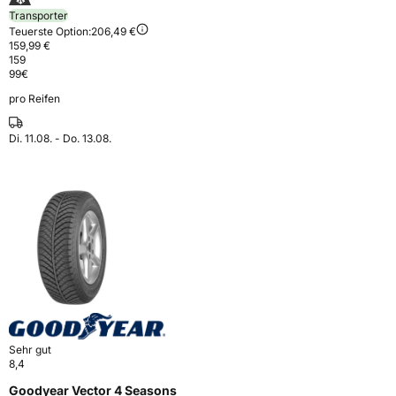
Transporter
Teuerste Option:
206,49 €
159,99 €
159
99
€
pro Reifen
Di. 11.08. - Do. 13.08.
Sehr gut
8,4
Goodyear Vector 4 Seasons