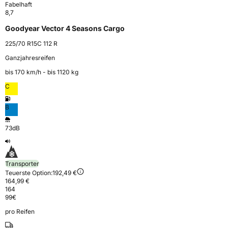
Fabelhaft
8,7
Goodyear Vector 4 Seasons Cargo
225/70 R15C 112 R
Ganzjahresreifen
bis 170 km⁠/⁠h - bis 1120 kg
C
B
73dB
Transporter
Teuerste Option:
192,49 €
164,99 €
164
99
€
pro Reifen