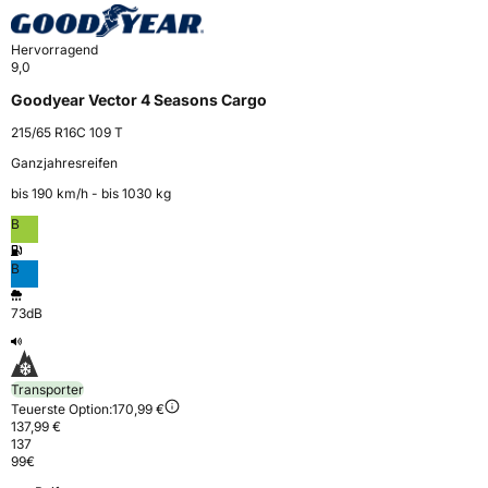
Hervorragend
9,0
Goodyear Vector 4 Seasons Cargo
215/65 R16C 109 T
Ganzjahresreifen
bis 190 km⁠/⁠h - bis 1030 kg
B
B
73dB
Transporter
Teuerste Option:
170,99 €
137,99 €
137
99
€