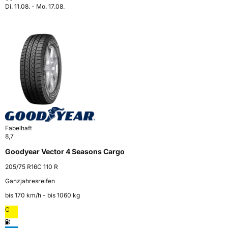
Di. 11.08. - Mo. 17.08.
Fabelhaft
8,7
Goodyear Vector 4 Seasons Cargo
205/75 R16C 110 R
Ganzjahresreifen
bis 170 km⁠/⁠h - bis 1060 kg
C