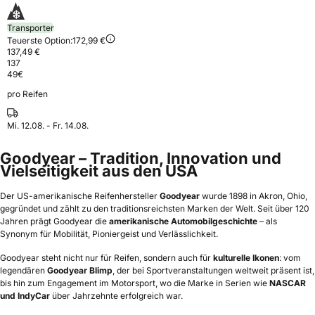
Transporter
Teuerste Option:
172,99 €
137,49 €
137
49
€
pro Reifen
Mi. 12.08. - Fr. 14.08.
Goodyear – Tradition, Innovation und
Vielseitigkeit aus den USA
Der US-amerikanische Reifenhersteller
Goodyear
wurde 1898 in Akron, Ohio,
gegründet und zählt zu den traditionsreichsten Marken der Welt. Seit über 120
Jahren prägt Goodyear die
amerikanische Automobilgeschichte
– als
Synonym für Mobilität, Pioniergeist und Verlässlichkeit.
Goodyear steht nicht nur für Reifen, sondern auch für
kulturelle Ikonen
: vom
legendären
Goodyear Blimp
, der bei Sportveranstaltungen weltweit präsent ist,
bis hin zum Engagement im Motorsport, wo die Marke in Serien wie
NASCAR
und IndyCar
über Jahrzehnte erfolgreich war.