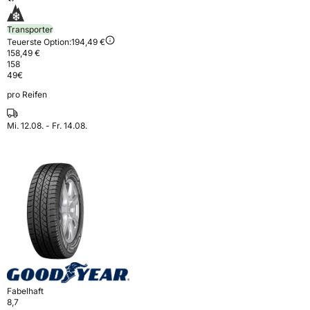
Transporter
Teuerste Option:
194,49 €
158,49 €
158
49
€
pro Reifen
Mi. 12.08. - Fr. 14.08.
Fabelhaft
8,7