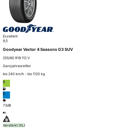
Exzellent
9,5
Goodyear Vector 4 Seasons G3 SUV
255/60 R18 112 V
Ganzjahresreifen
bis 240 km⁠/⁠h - bis 1120 kg
B
B
73dB
Verstärkt (XL)