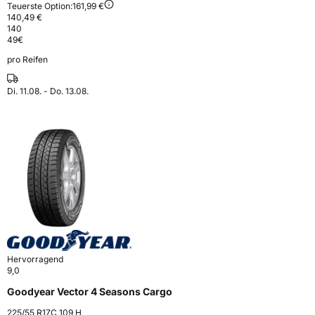
Teuerste Option:
161,99 €
140,49 €
140
49
€
pro Reifen
Di. 11.08. - Do. 13.08.
Hervorragend
9,0
Goodyear Vector 4 Seasons Cargo
225/55 R17C 109 H