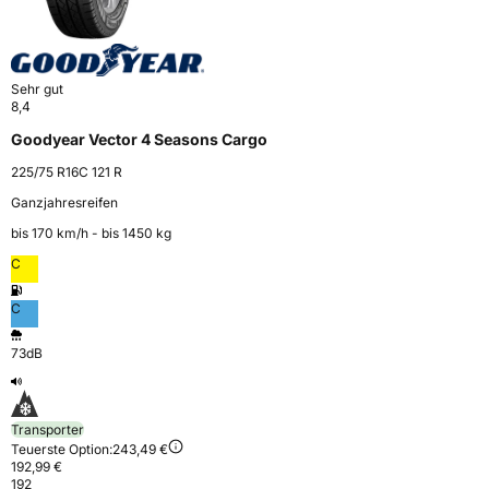
Sehr gut
8,4
Goodyear Vector 4 Seasons Cargo
225/75 R16C 121 R
Ganzjahresreifen
bis 170 km⁠/⁠h - bis 1450 kg
C
C
73dB
Transporter
Teuerste Option:
243,49 €
192,99 €
192