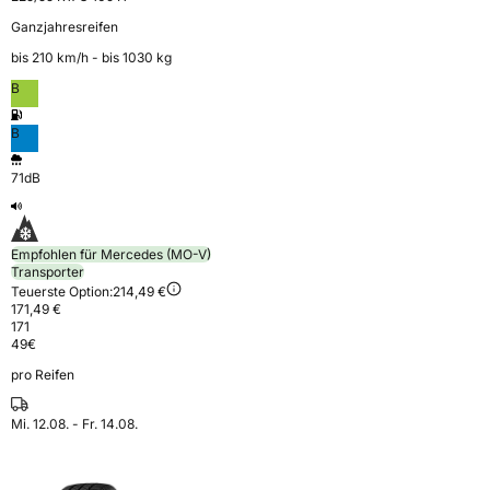
Ganzjahresreifen
bis 210 km⁠/⁠h - bis 1030 kg
B
B
71dB
Empfohlen für Mercedes (MO-V)
Transporter
Teuerste Option:
214,49 €
171,49 €
171
49
€
pro Reifen
Mi. 12.08. - Fr. 14.08.