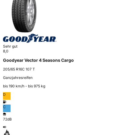
Sehr gut
8,0
Goodyear Vector 4 Seasons Cargo
205/65 R16C 107 T
Ganzjahresreifen
bis 190 km⁠/⁠h - bis 975 kg
D
C
72dB