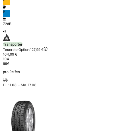
B
72dB
Transporter
Teuerste Option:
127,99 €
104,99 €
104
99
€
pro Reifen
Di. 11.08. - Mo. 17.08.