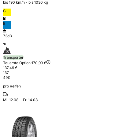
bis 190 km⁠/⁠h - bis 1030 kg
C
B
73dB
Transporter
Teuerste Option:
170,99 €
137,49 €
137
49
€
pro Reifen
Mi. 12.08. - Fr. 14.08.