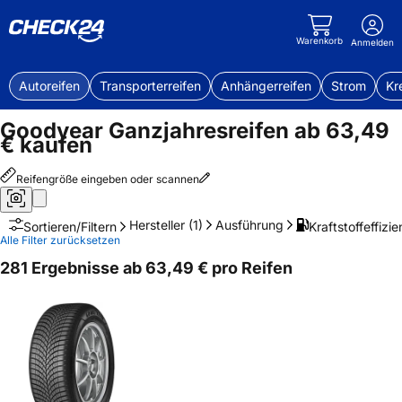
Warenkorb
Anmelden
Autoreifen
Transporterreifen
Anhängerreifen
Strom
Kr
Goodyear Ganzjahresreifen ab 63,49
€ kaufen
Reifengröße eingeben oder scannen
Hersteller
(1)
Ausführung
Kraftstoffeffizie
Sortieren/Filtern
Alle Filter zurücksetzen
281 Ergebnisse ab 63,49 € pro Reifen