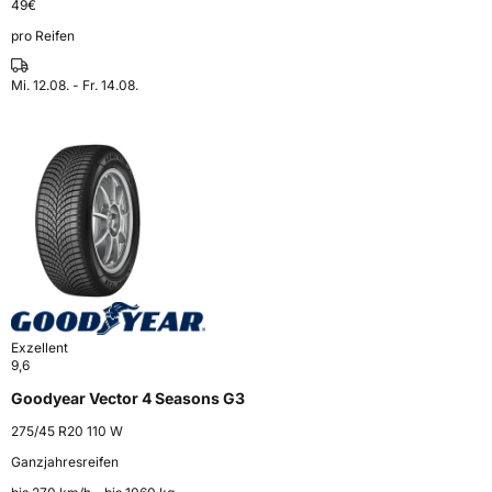
49
€
pro Reifen
Mi. 12.08. - Fr. 14.08.
Exzellent
9,6
Goodyear Vector 4 Seasons G3
275/45 R20 110 W
Ganzjahresreifen