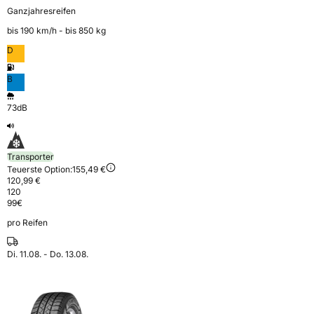
Ganzjahresreifen
bis 190 km⁠/⁠h - bis 850 kg
D
B
73dB
Transporter
Teuerste Option:
155,49 €
120,99 €
120
99
€
pro Reifen
Di. 11.08. - Do. 13.08.