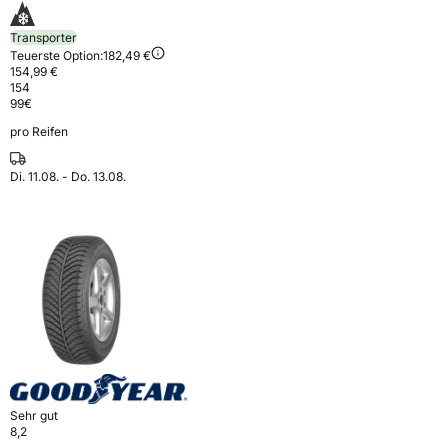
Transporter
Teuerste Option:
182,49 €
154,99 €
154
99
€
pro Reifen
Di. 11.08. - Do. 13.08.
Sehr gut
8,2