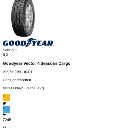
Sehr gut
8,0
Goodyear Vector 4 Seasons Cargo
215/65 R15C 104 T
Ganzjahresreifen
bis 190 km⁠/⁠h - bis 900 kg
D
C
72dB