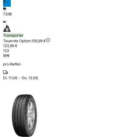
B
72dB
Transporter
Teuerste Option:
159,99 €
123,99 €
123
99
€
pro Reifen
Di. 11.08. - Do. 13.08.