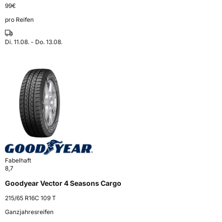
99
€
pro Reifen
Di. 11.08. - Do. 13.08.
Fabelhaft
8,7
Goodyear Vector 4 Seasons Cargo
215/65 R16C 109 T
Ganzjahresreifen