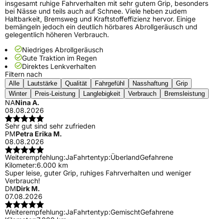
insgesamt ruhige Fahrverhalten mit sehr gutem Grip, besonders
bei Nässe und teils auch auf Schnee. Viele heben zudem
Haltbarkeit, Bremsweg und Kraftstoffeffizienz hervor. Einige
bemängeln jedoch ein deutlich hörbares Abrollgeräusch und
gelegentlich höheren Verbrauch.
Niedriges Abrollgeräusch
Gute Traktion im Regen
Direktes Lenkverhalten
Filtern nach
Alle
Lautstärke
Qualität
Fahrgefühl
Nasshaftung
Grip
Winter
Preis-Leistung
Langlebigkeit
Verbrauch
Bremsleistung
NA
Nina A.
08.08.2026
Sehr gut sind sehr zufrieden
PM
Petra Erika M.
08.08.2026
Weiterempfehlung:
Ja
Fahrtentyp:
Überland
Gefahrene
Kilometer:
6.000 km
Super leise, guter Grip, ruhiges Fahrverhalten und weniger
Verbrauch!
DM
Dirk M.
07.08.2026
Weiterempfehlung:
Ja
Fahrtentyp:
Gemischt
Gefahrene