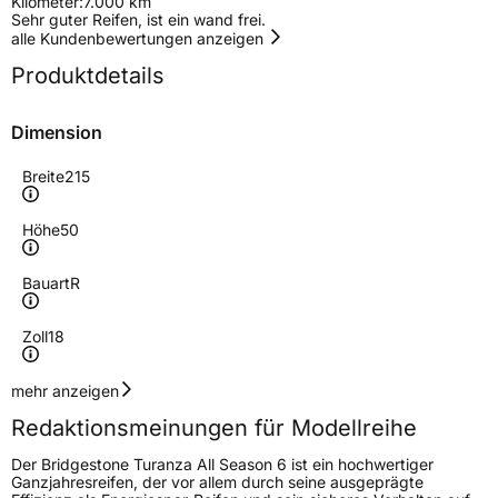
Kilometer:
7.000 km
Sehr guter Reifen, ist ein wand frei.
alle Kundenbewertungen anzeigen
Produktdetails
Dimension
Breite
215
Höhe
50
Bauart
R
Zoll
18
Geschwindigkeitsindex
W
mehr anzeigen
Redaktionsmeinungen für Modellreihe
Höchstgeschwindigkeit
270 km/h
Der Bridgestone Turanza All Season 6 ist ein hochwertiger
Lastindex
92
Ganzjahresreifen, der vor allem durch seine ausgeprägte