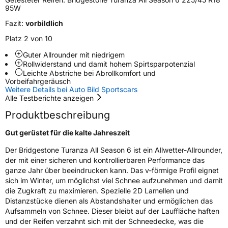
95W
Elektro
Ja
Fazit:
vorbildlich
Platz 2 von 10
EU Label
Guter Allrounder mit niedrigem
Effizienz
C
Rollwiderstand und damit hohem Spirtsparpotenzial
Leichte Abstriche bei Abrollkomfort und
Vorbeifahrgeräusch
Nasshaftung
B
Weitere Details bei Auto Bild Sportscars
Alle Testberichte anzeigen
Rollgeräusch (Klasse)
B
Produktbeschreibung
Gut gerüstet für die kalte Jahreszeit
Rollgeräusch (dB)
70
Der Bridgestone Turanza All Season 6 ist ein Allwetter-Allrounder,
Fahrzeugklasse
C1
der mit einer sicheren und kontrollierbaren Performance das
ganze Jahr über beeindrucken kann. Das v-förmige Profil eignet
3PMSF / Schneeflockensymbol / Alpine-Symbol
Ja
sich im Winter, um möglichst viel Schnee aufzunehmen und damit
die Zugkraft zu maximieren. Spezielle 2D Lamellen und
EPREL ID
501204
Distanzstücke dienen als Abstandshalter und ermöglichen das
Aufsammeln von Schnee. Dieser bleibt auf der Lauffläche haften
Allgemeine Produktsicherheit (GPSR)
und der Reifen verzahnt sich mit der Schneedecke, was die