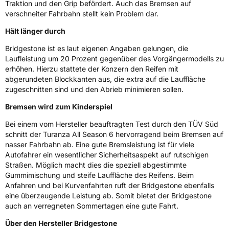
Traktion und den Grip befördert. Auch das Bremsen auf
verschneiter Fahrbahn stellt kein Problem dar.
Herstellerkontakt
BRIDGESTONE EU NV/SA, Via del Fosso del
Salceto 13/15 00128 Rome Italien,
market.surveillance@bridgestone.eu
Hält länger durch
Bridgestone ist es laut eigenen Angaben gelungen, die
Laufleistung um 20 Prozent gegenüber des Vorgängermodells zu
erhöhen. Hierzu stattete der Konzern den Reifen mit
abgerundeten Blockkanten aus, die extra auf die Lauffläche
zugeschnitten sind und den Abrieb minimieren sollen.
Bremsen wird zum Kinderspiel
Bei einem vom Hersteller beauftragten Test durch den TÜV Süd
schnitt der Turanza All Season 6 hervorragend beim Bremsen auf
nasser Fahrbahn ab. Eine gute Bremsleistung ist für viele
Autofahrer ein wesentlicher Sicherheitsaspekt auf rutschigen
Straßen. Möglich macht dies die speziell abgestimmte
Gummimischung und steife Lauffläche des Reifens. Beim
Anfahren und bei Kurvenfahrten ruft der Bridgestone ebenfalls
eine überzeugende Leistung ab. Somit bietet der Bridgestone
auch an verregneten Sommertagen eine gute Fahrt.
Über den Hersteller Bridgestone