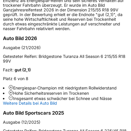
Effizienz als Energiespar-Reifen und sein sicheres Verhalten auf
trockener Fahrbahn überzeugt. Er wurde im Auto Bild
Höchstlast
630 kg
Ganzjahresreifentest 2026 in der Dimension 215/55 R18 99V
geprüft. In der Bewertung erhielt er die Endnote "gut (2,1)", da
seine hohe Wirtschaftlichkeit und Reserven bei Trockenheit
Generelle Merkmale
durch etwas eingeschränkte Leistungen auf verschneiter und
nasser Fahrbahn relativiert werden.
Fahrzeugtyp
PKW
Auto Bild 2026
Verwendung
Ganzjahresreifen
Ausgabe (21/2026)
Modellname
Turanza All Season 6
Getesteter Reifen:
Bridgestone Turanza All Season 6 215/55 R18
Fahrzeugart
PKW & SUV
99V
Fazit:
gut (2,1)
Weitere Eigenschaften
Platz 6 von 8
Schlauchtyp
TL
Energiespar-Champion mit niedrigstem Rollwiderstand
Hohe Sicherheitsreserven im Trockenen
Insgesamt etwas schwächer bei Schnee und Nässe
Zustand
Neureifen
Weitere Details bei Auto Bild
Auto Bild Sportscars 2025
M+S
Ja
Ausgabe (12/2025)
Verstärkt
XL
Getesteter Reifen:
Bridgestone Turanza All Season 6 225/45 R18