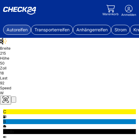
Warenkorb
Anmelden
Autoreifen
Transporterreifen
Anhängerreifen
Strom
Kr
Breite
215
Höhe
50
Zoll
18
Last
92
Speed
W
C
B
70db