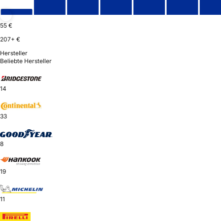
55 €
207+ €
Hersteller
Beliebte Hersteller
14
33
8
19
11