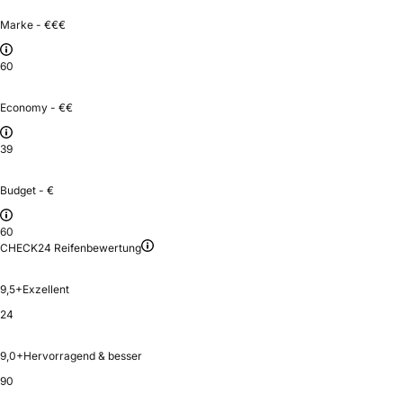
Marke - €€€
60
Economy - €€
39
Budget - €
60
CHECK24 Reifenbewertung
9,5+
Exzellent
24
9,0+
Hervorragend & besser
90