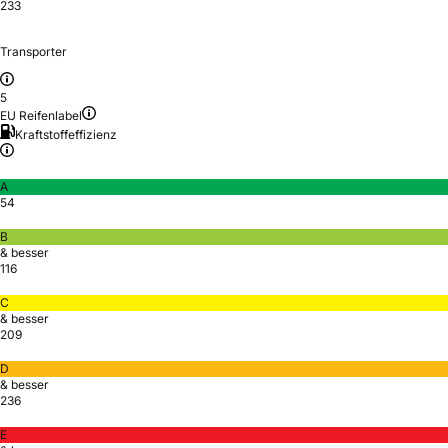
233
Transporter
5
EU Reifenlabel
Kraftstoffeffizienz
A
54
B
& besser
116
C
& besser
209
D
& besser
236
E