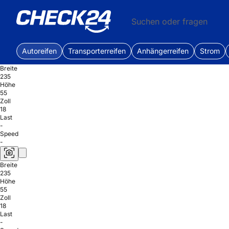
Suchen oder fragen
Autoreifen
Transporterreifen
Anhängerreifen
Strom
Breite
235
Höhe
55
Zoll
18
Last
-
Speed
-
Breite
235
Höhe
55
Zoll
18
Last
-