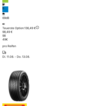
B
69dB
Teuerste Option:
136,49 €
98,49 €
98
49
€
pro Reifen
Di. 11.08. - Do. 13.08.