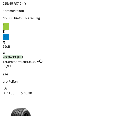
225/45 R17 94 Y
Sommerreifen
bis 300 km⁠/⁠h - bis 670 kg
B
B
69dB
Verstärkt (XL)
Teuerste Option:
135,49 €
92,99 €
92
99
€
pro Reifen
Di. 11.08. - Do. 13.08.