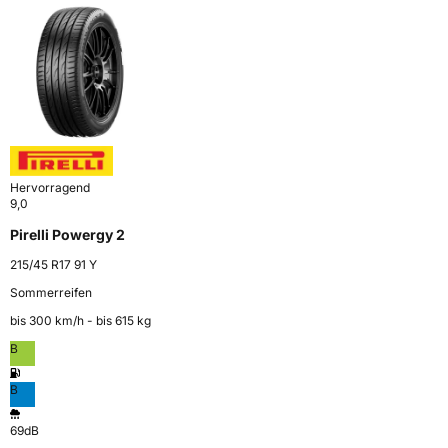
Hervorragend
9,0
Pirelli Powergy 2
215/45 R17 91 Y
Sommerreifen
bis 300 km⁠/⁠h - bis 615 kg
B
B
69dB