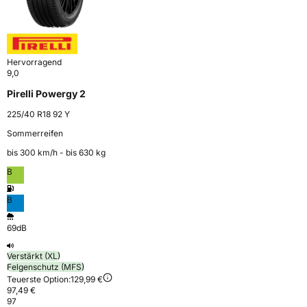
Hervorragend
9,0
Pirelli Powergy 2
225/40 R18 92 Y
Sommerreifen
bis 300 km⁠/⁠h - bis 630 kg
B
B
69dB
Verstärkt (XL)
Felgenschutz (MFS)
Teuerste Option:
129,99 €
97,49 €
97