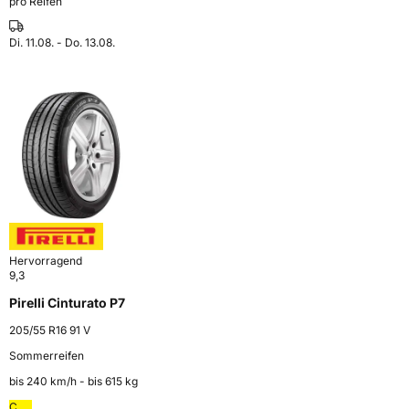
pro Reifen
Di. 11.08. - Do. 13.08.
Hervorragend
9,3
Pirelli Cinturato P7
205/55 R16 91 V
Sommerreifen
bis 240 km⁠/⁠h - bis 615 kg
C