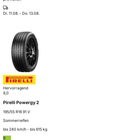
Di. 11.08. - Do. 13.08.
Hervorragend
9,0
Pirelli Powergy 2
195/55 R16 91 V
Sommerreifen
bis 240 km⁠/⁠h - bis 615 kg
B