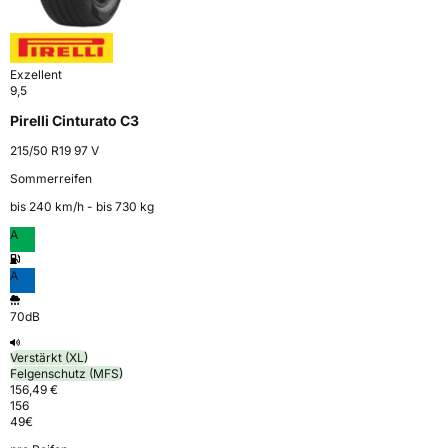
Exzellent
9,5
Pirelli Cinturato C3
215/50 R19 97 V
Sommerreifen
bis 240 km⁠/⁠h - bis 730 kg
A
A
70dB
Verstärkt (XL)
Felgenschutz (MFS)
156,49 €
156
49
€