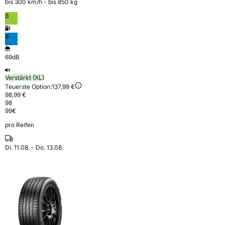
bis 300 km⁠/⁠h - bis 850 kg
B
B
69dB
Verstärkt (XL)
Teuerste Option:
137,99 €
98,99 €
98
99
€
pro Reifen
Di. 11.08. - Do. 13.08.