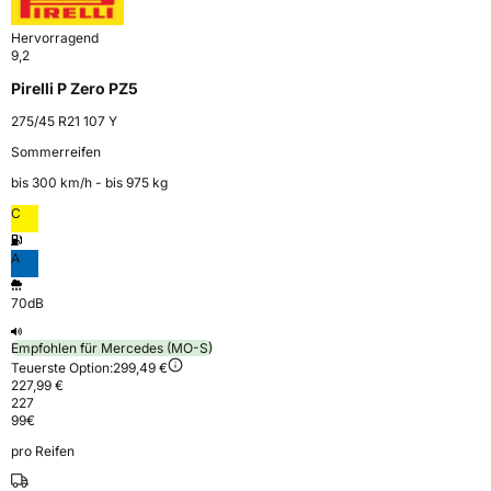
Hervorragend
9,2
Pirelli P Zero PZ5
275/45 R21 107 Y
Sommerreifen
bis 300 km⁠/⁠h - bis 975 kg
C
A
70dB
Empfohlen für Mercedes (MO-S)
Teuerste Option:
299,49 €
227,99 €
227
99
€
pro Reifen