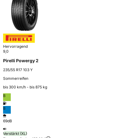
Hervorragend
9,0
Pirelli Powergy 2
235/55 R17 103 Y
Sommerreifen
bis 300 km⁠/⁠h - bis 875 kg
B
B
69dB
Verstärkt (XL)