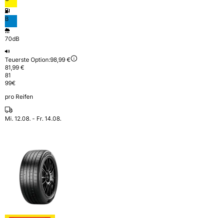
B
70dB
Teuerste Option:
98,99 €
81,99 €
81
99
€
pro Reifen
Mi. 12.08. - Fr. 14.08.