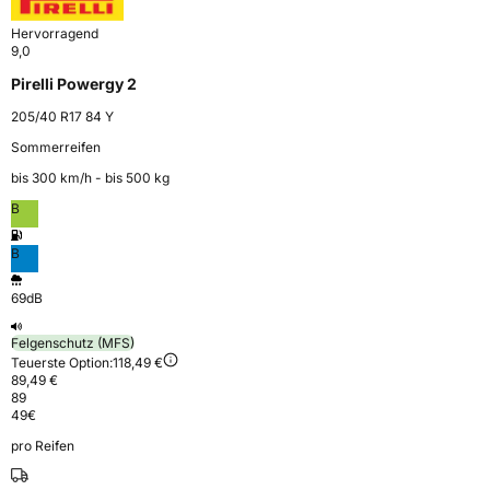
Hervorragend
9,0
Pirelli Powergy 2
205/40 R17 84 Y
Sommerreifen
bis 300 km⁠/⁠h - bis 500 kg
B
B
69dB
Felgenschutz (MFS)
Teuerste Option:
118,49 €
89,49 €
89
49
€
pro Reifen