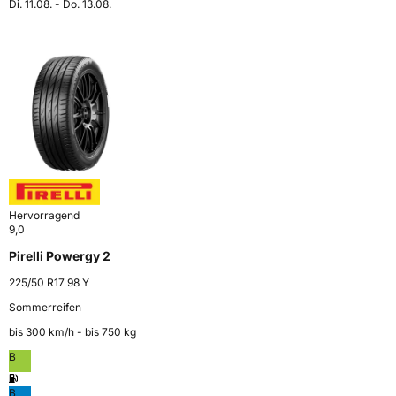
Di. 11.08. - Do. 13.08.
Hervorragend
9,0
Pirelli Powergy 2
225/50 R17 98 Y
Sommerreifen
bis 300 km⁠/⁠h - bis 750 kg
B
B