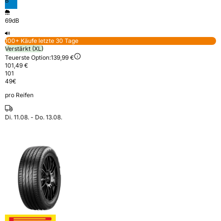
B
69dB
100+ Käufe letzte 30 Tage
Verstärkt (XL)
Teuerste Option:
139,99 €
101,49 €
101
49
€
pro Reifen
Di. 11.08. - Do. 13.08.