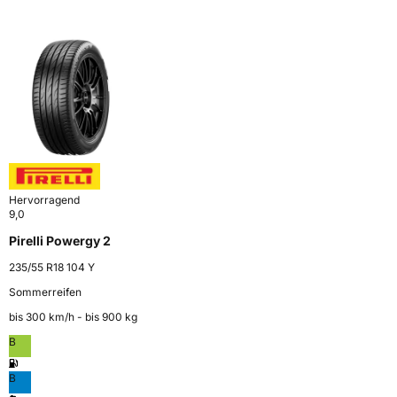
Hervorragend
9,0
Pirelli Powergy 2
235/55 R18 104 Y
Sommerreifen
bis 300 km⁠/⁠h - bis 900 kg
B
B