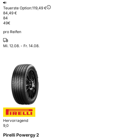
Teuerste Option:
119,49 €
84,49 €
84
49
€
pro Reifen
Mi. 12.08. - Fr. 14.08.
Hervorragend
9,0
Pirelli Powergy 2