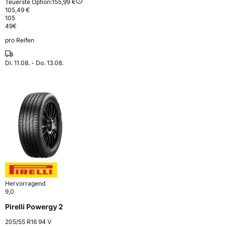
Teuerste Option:
155,99 €
105,49 €
105
49
€
pro Reifen
Di. 11.08. - Do. 13.08.
Hervorragend
9,0
Pirelli Powergy 2
205/55 R16 94 V