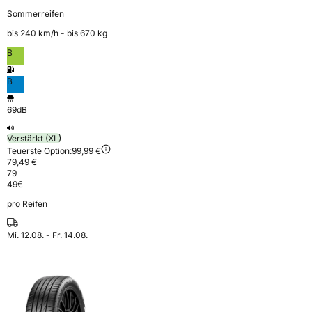
Sommerreifen
bis 240 km⁠/⁠h - bis 670 kg
B
B
69dB
Verstärkt (XL)
Teuerste Option:
99,99 €
79,49 €
79
49
€
pro Reifen
Mi. 12.08. - Fr. 14.08.