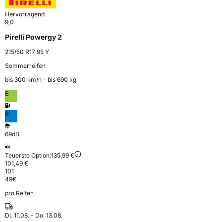
Hervorragend
9,0
Pirelli Powergy 2
215/50 R17 95 Y
Sommerreifen
bis 300 km⁠/⁠h - bis 690 kg
B
B
69dB
Teuerste Option:
135,99 €
101,49 €
101
49
€
pro Reifen
Di. 11.08. - Do. 13.08.