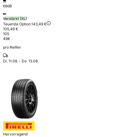
69dB
Verstärkt (XL)
Teuerste Option:
143,49 €
105,49 €
105
49
€
pro Reifen
Di. 11.08. - Do. 13.08.
Hervorragend