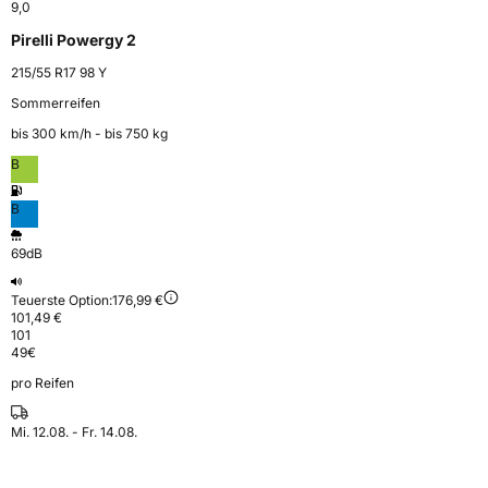
9,0
Pirelli Powergy 2
215/55 R17 98 Y
Sommerreifen
bis 300 km⁠/⁠h - bis 750 kg
B
B
69dB
Teuerste Option:
176,99 €
101,49 €
101
49
€
pro Reifen
Mi. 12.08. - Fr. 14.08.