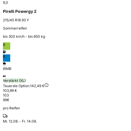
9,0
Pirelli Powergy 2
215/45 R18 93 Y
Sommerreifen
bis 300 km⁠/⁠h - bis 650 kg
B
B
69dB
Verstärkt (XL)
Teuerste Option:
142,49 €
103,99 €
103
99
€
pro Reifen
Mi. 12.08. - Fr. 14.08.