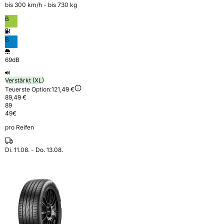
bis 300 km⁠/⁠h - bis 730 kg
B
B
69dB
Verstärkt (XL)
Teuerste Option:
121,49 €
89,49 €
89
49
€
pro Reifen
Di. 11.08. - Do. 13.08.