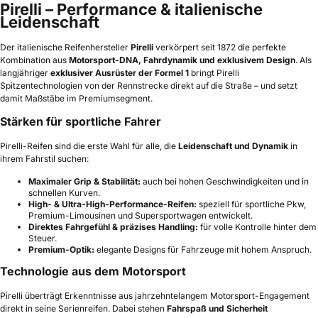
Pirelli – Performance & italienische
Leidenschaft
Der italienische Reifenhersteller
Pirelli
verkörpert seit 1872 die perfekte
Kombination aus
Motorsport-DNA, Fahrdynamik und exklusivem Design
. Als
langjähriger
exklusiver Ausrüster der Formel 1
bringt Pirelli
Spitzentechnologien von der Rennstrecke direkt auf die Straße – und setzt
damit Maßstäbe im Premiumsegment.
Stärken für sportliche Fahrer
Pirelli-Reifen sind die erste Wahl für alle, die
Leidenschaft und Dynamik
in
ihrem Fahrstil suchen:
Maximaler Grip & Stabilität:
auch bei hohen Geschwindigkeiten und in
schnellen Kurven.
High- & Ultra-High-Performance-Reifen:
speziell für sportliche Pkw,
Premium-Limousinen und Supersportwagen entwickelt.
Direktes Fahrgefühl & präzises Handling:
für volle Kontrolle hinter dem
Steuer.
Premium-Optik:
elegante Designs für Fahrzeuge mit hohem Anspruch.
Technologie aus dem Motorsport
Pirelli überträgt Erkenntnisse aus jahrzehntelangem Motorsport-Engagement
direkt in seine Serienreifen. Dabei stehen
Fahrspaß und Sicherheit