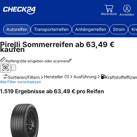
Warenkorb
Anmelden
Autoreifen
Transporterreifen
Anhängerreifen
Strom
Kr
Pirelli Sommerreifen ab 63,49 €
kaufen
Reifengröße eingeben oder scannen
Hersteller
(1)
Ausführung
Kraftstoffeffizie
Sortieren/Filtern
Alle Filter zurücksetzen
1.519 Ergebnisse ab 63,49 € pro Reifen