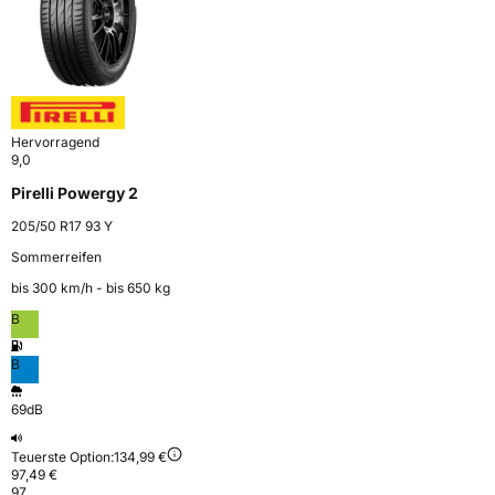
Hervorragend
9,0
Pirelli Powergy 2
205/50 R17 93 Y
Sommerreifen
bis 300 km⁠/⁠h - bis 650 kg
B
B
69dB
Teuerste Option:
134,99 €
97,49 €
97