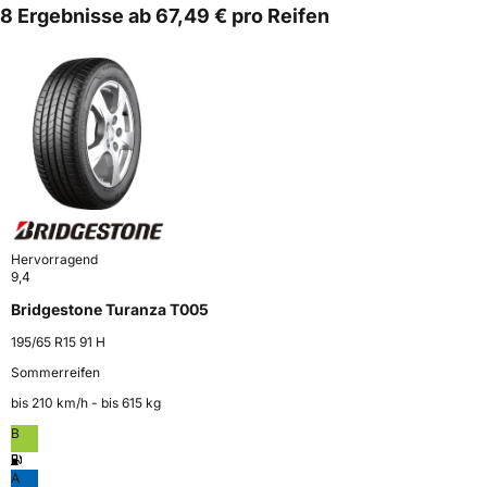
8 Ergebnisse ab 67,49 € pro Reifen
Hervorragend
9,4
Bridgestone Turanza T005
195/65 R15 91 H
Sommerreifen
bis 210 km⁠/⁠h - bis 615 kg
B
A