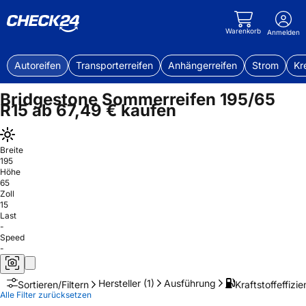
Warenkorb
Anmelden
Autoreifen
Transporterreifen
Anhängerreifen
Strom
Kr
Bridgestone Sommerreifen 195/65
R15 ab 67,49 € kaufen
Breite
195
Höhe
65
Zoll
15
Last
-
Speed
-
Hersteller
(1)
Ausführung
Kraftstoffeffizie
Sortieren/Filtern
Alle Filter zurücksetzen