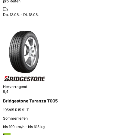
pro Reifen
Do. 13.08. - Di. 18.08.
Hervorragend
9,4
Bridgestone Turanza T005
195/65 R15 91 T
Sommerreifen
bis 190 km⁠/⁠h - bis 615 kg