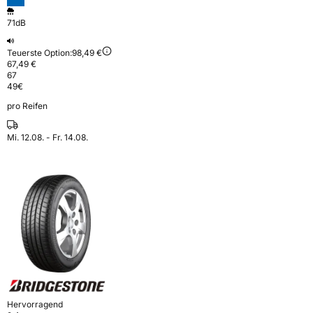
71dB
Teuerste Option:
98,49 €
67,49 €
67
49
€
pro Reifen
Mi. 12.08. - Fr. 14.08.
Hervorragend