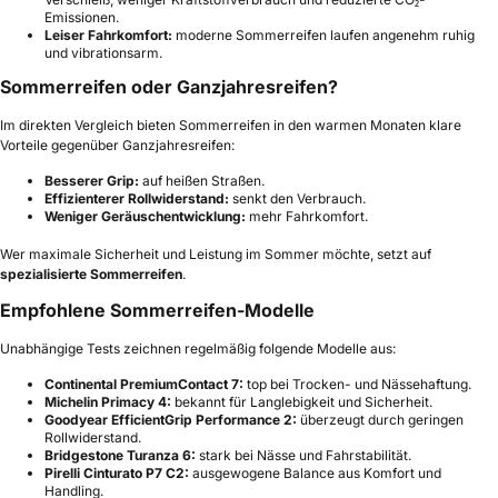
Emissionen.
Leiser Fahrkomfort:
moderne Sommerreifen laufen angenehm ruhig
und vibrationsarm.
Sommerreifen oder Ganzjahresreifen?
Im direkten Vergleich bieten Sommerreifen in den warmen Monaten klare
Vorteile gegenüber Ganzjahresreifen:
Besserer Grip:
auf heißen Straßen.
Effizienterer Rollwiderstand:
senkt den Verbrauch.
Weniger Geräuschentwicklung:
mehr Fahrkomfort.
Wer maximale Sicherheit und Leistung im Sommer möchte, setzt auf
spezialisierte Sommerreifen
.
Empfohlene Sommerreifen-Modelle
Unabhängige Tests zeichnen regelmäßig folgende Modelle aus:
Continental PremiumContact 7:
top bei Trocken- und Nässehaftung.
Michelin Primacy 4:
bekannt für Langlebigkeit und Sicherheit.
Goodyear EfficientGrip Performance 2:
überzeugt durch geringen
Rollwiderstand.
Bridgestone Turanza 6:
stark bei Nässe und Fahrstabilität.
Pirelli Cinturato P7 C2:
ausgewogene Balance aus Komfort und
Handling.