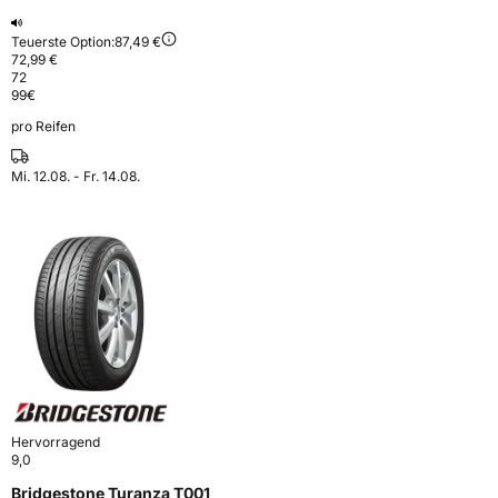
Teuerste Option:
87,49 €
72,99 €
72
99
€
pro Reifen
Mi. 12.08. - Fr. 14.08.
Hervorragend
9,0
Bridgestone Turanza T001