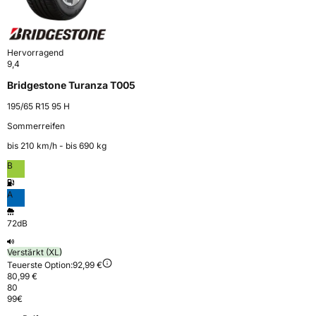
Hervorragend
9,4
Bridgestone Turanza T005
195/65 R15 95 H
Sommerreifen
bis 210 km⁠/⁠h - bis 690 kg
B
A
72dB
Verstärkt (XL)
Teuerste Option:
92,99 €
80,99 €
80
99
€