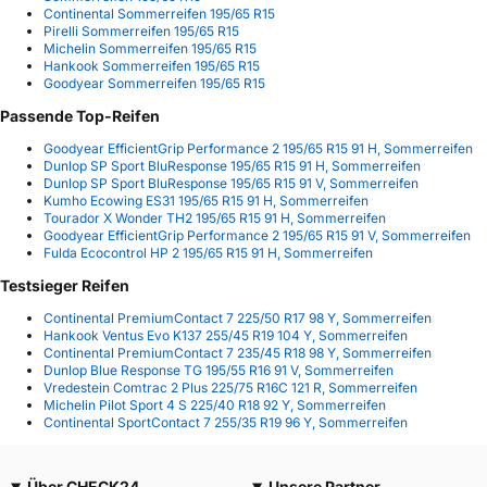
Continental Sommerreifen 195/65 R15
Pirelli Sommerreifen 195/65 R15
Michelin Sommerreifen 195/65 R15
Hankook Sommerreifen 195/65 R15
Goodyear Sommerreifen 195/65 R15
Passende Top-Reifen
Goodyear EfficientGrip Performance 2 195/65 R15 91 H, Sommerreifen
Dunlop SP Sport BluResponse 195/65 R15 91 H, Sommerreifen
Dunlop SP Sport BluResponse 195/65 R15 91 V, Sommerreifen
Kumho Ecowing ES31 195/65 R15 91 H, Sommerreifen
Tourador X Wonder TH2 195/65 R15 91 H, Sommerreifen
Goodyear EfficientGrip Performance 2 195/65 R15 91 V, Sommerreifen
Fulda Ecocontrol HP 2 195/65 R15 91 H, Sommerreifen
Testsieger Reifen
Continental PremiumContact 7 225/50 R17 98 Y, Sommerreifen
Hankook Ventus Evo K137 255/45 R19 104 Y, Sommerreifen
Continental PremiumContact 7 235/45 R18 98 Y, Sommerreifen
Dunlop Blue Response TG 195/55 R16 91 V, Sommerreifen
Vredestein Comtrac 2 Plus 225/75 R16C 121 R, Sommerreifen
Michelin Pilot Sport 4 S 225/40 R18 92 Y, Sommerreifen
Continental SportContact 7 255/35 R19 96 Y, Sommerreifen
Über CHECK24
Unsere Partner