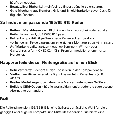
häufig eingesetzt.
Ersatzteilverfügbarkeit
– einfach zu finden, günstig zu ersetzen.
Gute Mischung aus Komfort, Grip und Erreichbarkeit
– zuverlässig für
tägliche Fahrten.
So findet man passende 195/65 R15 Reifen
Reifengröße ablesen
– ein Blick in den Fahrzeugschein oder auf die
Reifenflanke zeigt, ob 195/65 R15 passt.
Felgenkompatibilität prüfen
– neue Reifen sollten ideal zur
vorhandenen Felge passen, um eine sichere Montage zu gewährleisten.
Auf Markenqualität setzen
– egal ob Sommer-, Winter- oder
Ganzjahresreifen – CHECK24 führt Premiummodelle renommierter
Hersteller.
Hauptvorteile dieser Reifengröße auf einen Blick
Sehr verbreitet
– gehört zu den Topsellern in der Kompaktklasse.
Vielfach verifiziert
– regelmäßig gut bewertet in Reifentests (z. B.
ADAC)
Breites Modellangebot
– nahezu alle Marken bieten diese Größe an.
Beliebte OEM-Option
– häufig werkseitig montiert oder als zugelassene
Alternative vorhanden.
Fazit
Die Reifendimension
195/65 R15
ist eine äußerst verlässliche Wahl für viele
gängige Fahrzeuge im Kompakt- und Mittelklassebereich. Sie bietet eine