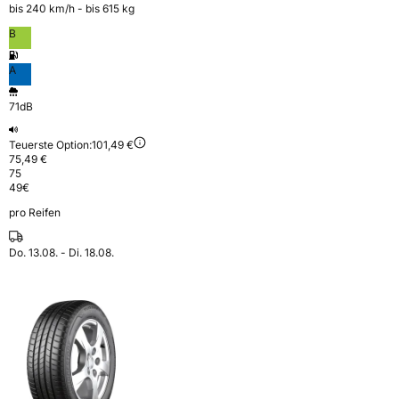
bis 240 km⁠/⁠h - bis 615 kg
B
A
71dB
Teuerste Option:
101,49 €
75,49 €
75
49
€
pro Reifen
Do. 13.08. - Di. 18.08.