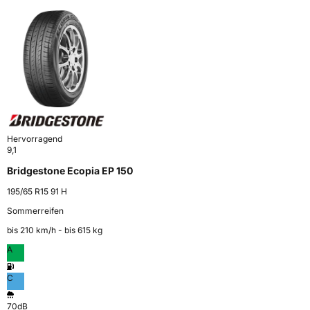
Hervorragend
9,1
Bridgestone Ecopia EP 150
195/65 R15 91 H
Sommerreifen
bis 210 km⁠/⁠h - bis 615 kg
A
C
70dB