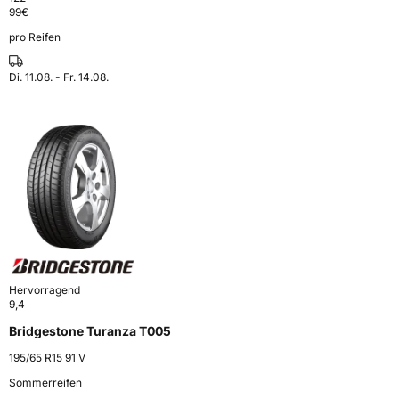
99
€
pro Reifen
Di. 11.08. - Fr. 14.08.
Hervorragend
9,4
Bridgestone Turanza T005
195/65 R15 91 V
Sommerreifen