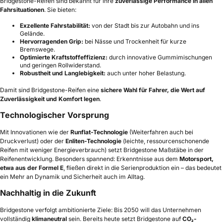
Bridgestone-Reifen sind bekannt für ihre
zuverlässige Performance in allen
Fahrsituationen
. Sie bieten:
Exzellente Fahrstabilität:
von der Stadt bis zur Autobahn und ins
Gelände.
Hervorragenden Grip:
bei Nässe und Trockenheit für kurze
Bremswege.
Optimierte Kraftstoffeffizienz:
durch innovative Gummimischungen
und geringen Rollwiderstand.
Robustheit und Langlebigkeit:
auch unter hoher Belastung.
Damit sind Bridgestone-Reifen eine
sichere Wahl für Fahrer, die Wert auf
Zuverlässigkeit und Komfort legen
.
Technologischer Vorsprung
Mit Innovationen wie der
Runflat-Technologie
(Weiterfahren auch bei
Druckverlust) oder der
Enliten-Technologie
(leichte, ressourcenschonende
Reifen mit weniger Energieverbrauch) setzt Bridgestone Maßstäbe in der
Reifenentwicklung. Besonders spannend: Erkenntnisse aus dem
Motorsport,
etwa aus der Formel E
, fließen direkt in die Serienproduktion ein – das bedeutet
ein Mehr an Dynamik und Sicherheit auch im Alltag.
Nachhaltig in die Zukunft
Bridgestone verfolgt ambitionierte Ziele: Bis 2050 will das Unternehmen
vollständig
klimaneutral
sein. Bereits heute setzt Bridgestone auf
CO₂-