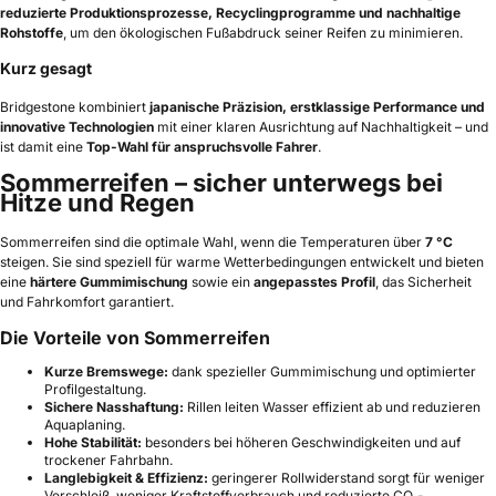
reduzierte Produktionsprozesse, Recyclingprogramme und nachhaltige
Rohstoffe
, um den ökologischen Fußabdruck seiner Reifen zu minimieren.
Kurz gesagt
Bridgestone kombiniert
japanische Präzision, erstklassige Performance und
innovative Technologien
mit einer klaren Ausrichtung auf Nachhaltigkeit – und
ist damit eine
Top-Wahl für anspruchsvolle Fahrer
.
Sommerreifen – sicher unterwegs bei
Hitze und Regen
Sommerreifen sind die optimale Wahl, wenn die Temperaturen über
7 °C
steigen. Sie sind speziell für warme Wetterbedingungen entwickelt und bieten
eine
härtere Gummimischung
sowie ein
angepasstes Profil
, das Sicherheit
und Fahrkomfort garantiert.
Die Vorteile von Sommerreifen
Kurze Bremswege:
dank spezieller Gummimischung und optimierter
Profilgestaltung.
Sichere Nasshaftung:
Rillen leiten Wasser effizient ab und reduzieren
Aquaplaning.
Hohe Stabilität:
besonders bei höheren Geschwindigkeiten und auf
trockener Fahrbahn.
Langlebigkeit & Effizienz:
geringerer Rollwiderstand sorgt für weniger
Verschleiß, weniger Kraftstoffverbrauch und reduzierte CO₂-