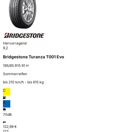
Hervorragend
9,2
Bridgestone Turanza T001 Evo
195/65 R15 91 H
Sommerreifen
bis 210 km⁠/⁠h - bis 615 kg
C
A
70dB
122,99 €
122