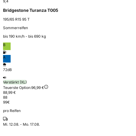
9,4
Bridgestone Turanza T005
195/65 R15 95 T
Sommerreifen
bis 190 km⁠/⁠h - bis 690 kg
B
A
72dB
Verstärkt (XL)
Teuerste Option:
96,99 €
88,99 €
88
99
€
pro Reifen
Mi. 12.08. - Mo. 17.08.