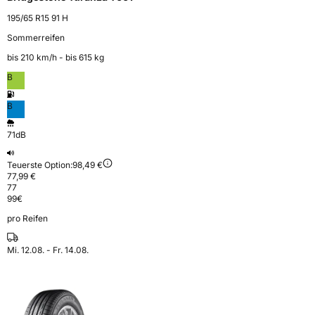
195/65 R15 91 H
Sommerreifen
bis 210 km⁠/⁠h - bis 615 kg
B
B
71dB
Teuerste Option:
98,49 €
77,99 €
77
99
€
pro Reifen
Mi. 12.08. - Fr. 14.08.