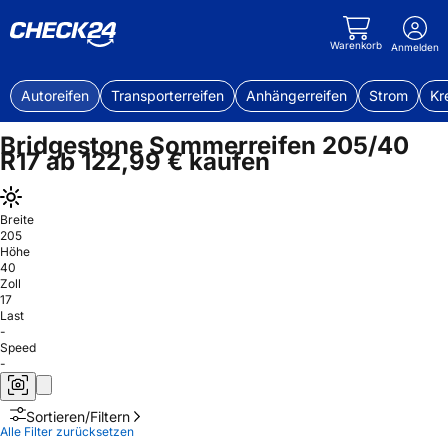
Warenkorb
Anmelden
Autoreifen
Transporterreifen
Anhängerreifen
Strom
Kr
Bridgestone Sommerreifen 205/40
R17 ab 122,99 € kaufen
Breite
205
Höhe
40
Zoll
17
Last
-
Speed
-
Sortieren/Filtern
Alle Filter zurücksetzen