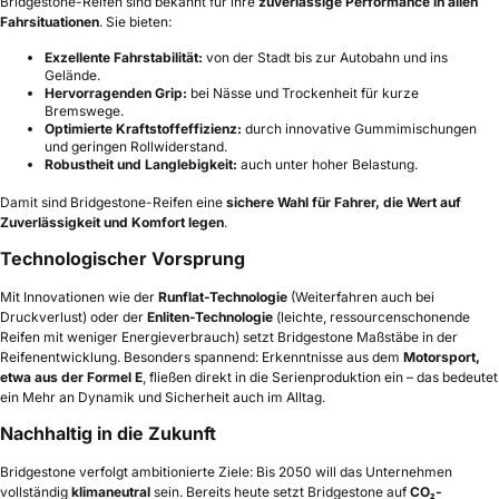
Bridgestone-Reifen sind bekannt für ihre
zuverlässige Performance in allen
Fahrsituationen
. Sie bieten:
Exzellente Fahrstabilität:
von der Stadt bis zur Autobahn und ins
Gelände.
Hervorragenden Grip:
bei Nässe und Trockenheit für kurze
Bremswege.
Optimierte Kraftstoffeffizienz:
durch innovative Gummimischungen
und geringen Rollwiderstand.
Robustheit und Langlebigkeit:
auch unter hoher Belastung.
Damit sind Bridgestone-Reifen eine
sichere Wahl für Fahrer, die Wert auf
Zuverlässigkeit und Komfort legen
.
Technologischer Vorsprung
Mit Innovationen wie der
Runflat-Technologie
(Weiterfahren auch bei
Druckverlust) oder der
Enliten-Technologie
(leichte, ressourcenschonende
Reifen mit weniger Energieverbrauch) setzt Bridgestone Maßstäbe in der
Reifenentwicklung. Besonders spannend: Erkenntnisse aus dem
Motorsport,
etwa aus der Formel E
, fließen direkt in die Serienproduktion ein – das bedeutet
ein Mehr an Dynamik und Sicherheit auch im Alltag.
Nachhaltig in die Zukunft
Bridgestone verfolgt ambitionierte Ziele: Bis 2050 will das Unternehmen
vollständig
klimaneutral
sein. Bereits heute setzt Bridgestone auf
CO₂-