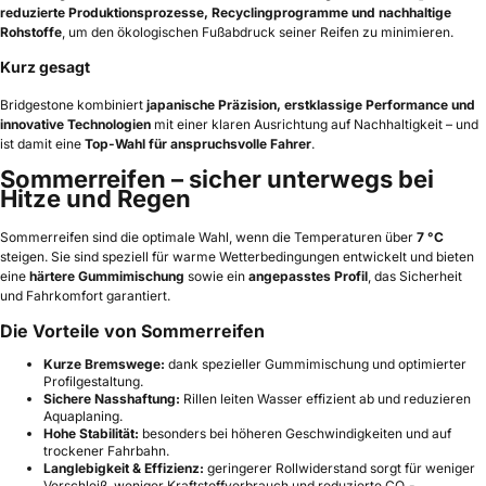
reduzierte Produktionsprozesse, Recyclingprogramme und nachhaltige
Rohstoffe
, um den ökologischen Fußabdruck seiner Reifen zu minimieren.
Kurz gesagt
Bridgestone kombiniert
japanische Präzision, erstklassige Performance und
innovative Technologien
mit einer klaren Ausrichtung auf Nachhaltigkeit – und
ist damit eine
Top-Wahl für anspruchsvolle Fahrer
.
Sommerreifen – sicher unterwegs bei
Hitze und Regen
Sommerreifen sind die optimale Wahl, wenn die Temperaturen über
7 °C
steigen. Sie sind speziell für warme Wetterbedingungen entwickelt und bieten
eine
härtere Gummimischung
sowie ein
angepasstes Profil
, das Sicherheit
und Fahrkomfort garantiert.
Die Vorteile von Sommerreifen
Kurze Bremswege:
dank spezieller Gummimischung und optimierter
Profilgestaltung.
Sichere Nasshaftung:
Rillen leiten Wasser effizient ab und reduzieren
Aquaplaning.
Hohe Stabilität:
besonders bei höheren Geschwindigkeiten und auf
trockener Fahrbahn.
Langlebigkeit & Effizienz:
geringerer Rollwiderstand sorgt für weniger
Verschleiß, weniger Kraftstoffverbrauch und reduzierte CO₂-