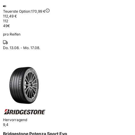
Teuerste Option:
170,99 €
112,49 €
112
49
€
pro Reifen
Do. 13.08. - Mo. 17.08.
Hervorragend
9,4
Bridgestone Potenza Sport Evo