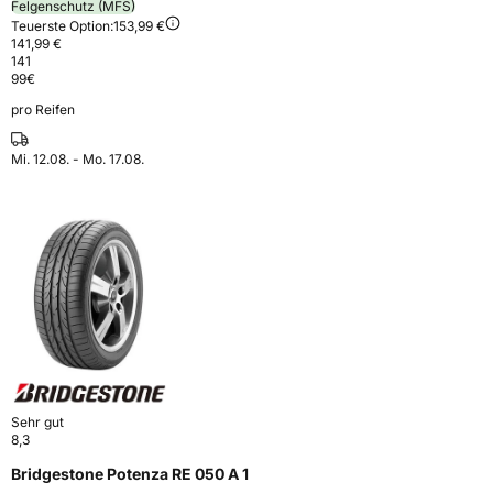
Felgenschutz (MFS)
Teuerste Option:
153,99 €
141,99 €
141
99
€
pro Reifen
Mi. 12.08. - Mo. 17.08.
Sehr gut
8,3
Bridgestone Potenza RE 050 A 1