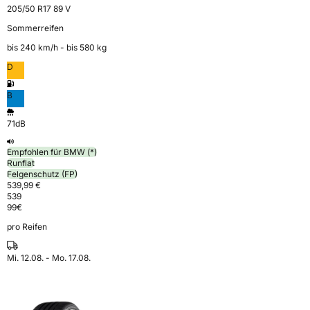
205/50 R17 89 V
Sommerreifen
bis 240 km⁠/⁠h - bis 580 kg
D
B
71dB
Empfohlen für BMW (*)
Runflat
Felgenschutz (FP)
539,99 €
539
99
€
pro Reifen
Mi. 12.08. - Mo. 17.08.