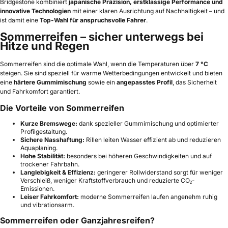
Bridgestone kombiniert
japanische Präzision, erstklassige Performance und
innovative Technologien
mit einer klaren Ausrichtung auf Nachhaltigkeit – und
ist damit eine
Top-Wahl für anspruchsvolle Fahrer
.
Sommerreifen – sicher unterwegs bei
Hitze und Regen
Sommerreifen sind die optimale Wahl, wenn die Temperaturen über
7 °C
steigen. Sie sind speziell für warme Wetterbedingungen entwickelt und bieten
eine
härtere Gummimischung
sowie ein
angepasstes Profil
, das Sicherheit
und Fahrkomfort garantiert.
Die Vorteile von Sommerreifen
Kurze Bremswege:
dank spezieller Gummimischung und optimierter
Profilgestaltung.
Sichere Nasshaftung:
Rillen leiten Wasser effizient ab und reduzieren
Aquaplaning.
Hohe Stabilität:
besonders bei höheren Geschwindigkeiten und auf
trockener Fahrbahn.
Langlebigkeit & Effizienz:
geringerer Rollwiderstand sorgt für weniger
Verschleiß, weniger Kraftstoffverbrauch und reduzierte CO₂-
Emissionen.
Leiser Fahrkomfort:
moderne Sommerreifen laufen angenehm ruhig
und vibrationsarm.
Sommerreifen oder Ganzjahresreifen?