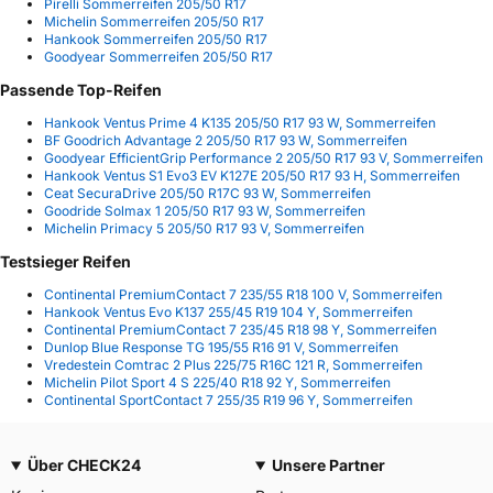
Pirelli Sommerreifen 205/50 R17
Michelin Sommerreifen 205/50 R17
Hankook Sommerreifen 205/50 R17
Goodyear Sommerreifen 205/50 R17
Passende Top-Reifen
Hankook Ventus Prime 4 K135 205/50 R17 93 W, Sommerreifen
BF Goodrich Advantage 2 205/50 R17 93 W, Sommerreifen
Goodyear EfficientGrip Performance 2 205/50 R17 93 V, Sommerreifen
Hankook Ventus S1 Evo3 EV K127E 205/50 R17 93 H, Sommerreifen
Ceat SecuraDrive 205/50 R17C 93 W, Sommerreifen
Goodride Solmax 1 205/50 R17 93 W, Sommerreifen
Michelin Primacy 5 205/50 R17 93 V, Sommerreifen
Testsieger Reifen
Continental PremiumContact 7 235/55 R18 100 V, Sommerreifen
Hankook Ventus Evo K137 255/45 R19 104 Y, Sommerreifen
Continental PremiumContact 7 235/45 R18 98 Y, Sommerreifen
Dunlop Blue Response TG 195/55 R16 91 V, Sommerreifen
Vredestein Comtrac 2 Plus 225/75 R16C 121 R, Sommerreifen
Michelin Pilot Sport 4 S 225/40 R18 92 Y, Sommerreifen
Continental SportContact 7 255/35 R19 96 Y, Sommerreifen
Über CHECK24
Unsere Partner