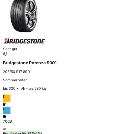
Sehr gut
8,1
Bridgestone Potenza S001
205/50 R17 89 Y
Sommerreifen
bis 300 km⁠/⁠h - bis 580 kg
D
C
70dB
Empfohlen für BMW (*)