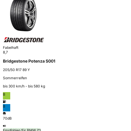
Fabelhaft
8,7
Bridgestone Potenza S001
205/50 R17 89 Y
Sommerreifen
bis 300 km⁠/⁠h - bis 580 kg
B
B
70dB
Empfohlen für BMW (*)