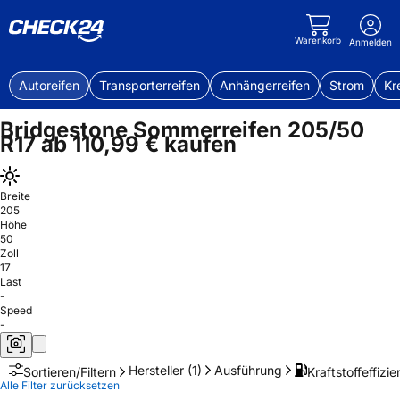
Warenkorb
Anmelden
Autoreifen
Transporterreifen
Anhängerreifen
Strom
Kr
Bridgestone Sommerreifen 205/50
R17 ab 110,99 € kaufen
Breite
205
Höhe
50
Zoll
17
Last
-
Speed
-
Hersteller
(1)
Ausführung
Kraftstoffeffizie
Sortieren/Filtern
Alle Filter zurücksetzen