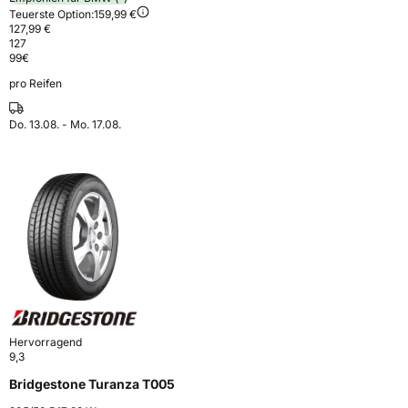
Teuerste Option:
159,99 €
127,99 €
127
99
€
pro Reifen
Do. 13.08. - Mo. 17.08.
Hervorragend
9,3
Bridgestone Turanza T005