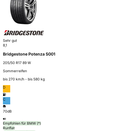
Sehr gut
8,1
Bridgestone Potenza S001
205/50 R17 89 W
Sommerreifen
bis 270 km⁠/⁠h - bis 580 kg
D
C
70dB
Empfohlen für BMW (*)
Runflat