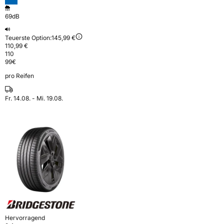
69dB
Teuerste Option:
145,99 €
110,99 €
110
99
€
pro Reifen
Fr. 14.08. - Mi. 19.08.
Hervorragend