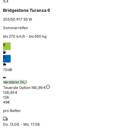
9,4
Bridgestone Turanza 6
205/50 R17 93 W
Sommerreifen
bis 270 km⁠/⁠h - bis 650 kg
B
A
70dB
Verstärkt (XL)
Teuerste Option:
160,99 €
126,49 €
126
49
€
pro Reifen
Do. 13.08. - Mo. 17.08.