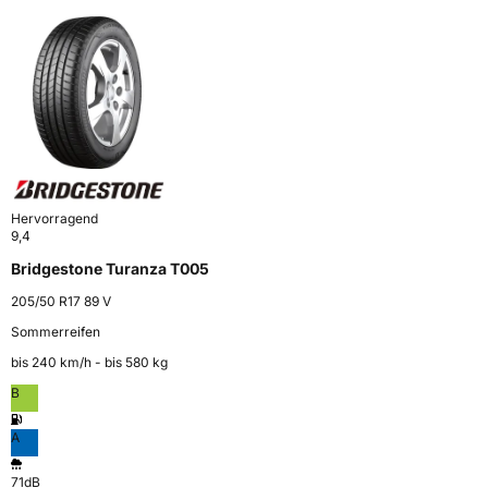
Hervorragend
9,4
Bridgestone Turanza T005
205/50 R17 89 V
Sommerreifen
bis 240 km⁠/⁠h - bis 580 kg
B
A
71dB