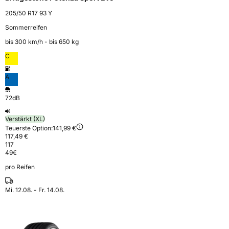
205/50 R17 93 Y
Sommerreifen
bis 300 km⁠/⁠h - bis 650 kg
C
A
72dB
Verstärkt (XL)
Teuerste Option:
141,99 €
117,49 €
117
49
€
pro Reifen
Mi. 12.08. - Fr. 14.08.