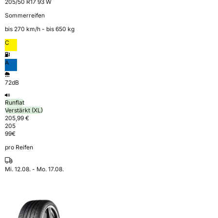
205/50 R17 93 W
Sommerreifen
bis 270 km⁠/⁠h - bis 650 kg
C
A
72dB
Runflat
Verstärkt (XL)
205,99 €
205
99
€
pro Reifen
Mi. 12.08. - Mo. 17.08.