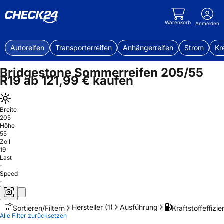
Warenkorb
Anmelden
Autoreifen
Transporterreifen
Anhängerreifen
Strom
Kr
Bridgestone Sommerreifen 205/55
R19 ab 121,99 € kaufen
Breite
205
Höhe
55
Zoll
19
Last
-
Speed
-
Hersteller
(1)
Ausführung
Kraftstoffeffizie
Sortieren/Filtern
Alle Filter zurücksetzen