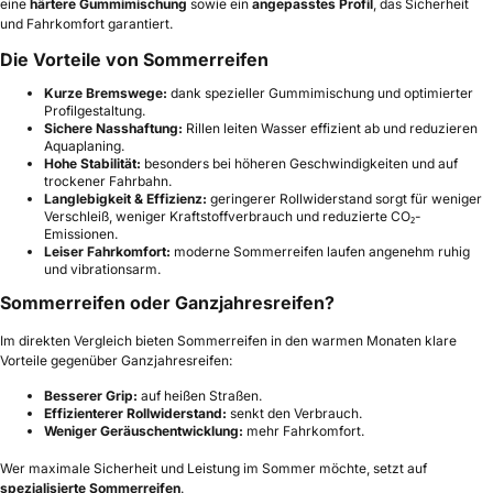
eine
härtere Gummimischung
sowie ein
angepasstes Profil
, das Sicherheit
und Fahrkomfort garantiert.
Die Vorteile von Sommerreifen
Kurze Bremswege:
dank spezieller Gummimischung und optimierter
Profilgestaltung.
Sichere Nasshaftung:
Rillen leiten Wasser effizient ab und reduzieren
Aquaplaning.
Hohe Stabilität:
besonders bei höheren Geschwindigkeiten und auf
trockener Fahrbahn.
Langlebigkeit & Effizienz:
geringerer Rollwiderstand sorgt für weniger
Verschleiß, weniger Kraftstoffverbrauch und reduzierte CO₂-
Emissionen.
Leiser Fahrkomfort:
moderne Sommerreifen laufen angenehm ruhig
und vibrationsarm.
Sommerreifen oder Ganzjahresreifen?
Im direkten Vergleich bieten Sommerreifen in den warmen Monaten klare
Vorteile gegenüber Ganzjahresreifen:
Besserer Grip:
auf heißen Straßen.
Effizienterer Rollwiderstand:
senkt den Verbrauch.
Weniger Geräuschentwicklung:
mehr Fahrkomfort.
Wer maximale Sicherheit und Leistung im Sommer möchte, setzt auf
spezialisierte Sommerreifen
.