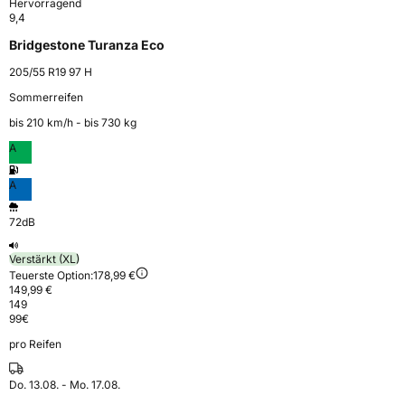
Hervorragend
9,4
Bridgestone Turanza Eco
205/55 R19 97 H
Sommerreifen
bis 210 km⁠/⁠h - bis 730 kg
A
A
72dB
Verstärkt (XL)
Teuerste Option:
178,99 €
149,99 €
149
99
€
pro Reifen
Do. 13.08. - Mo. 17.08.