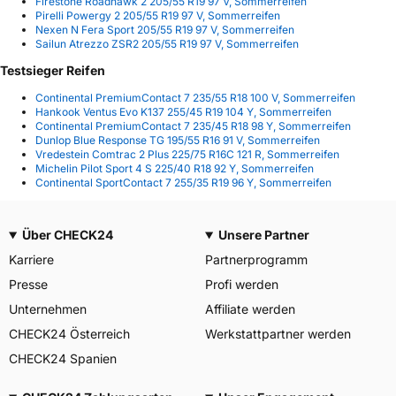
Firestone Roadhawk 2 205/55 R19 97 V, Sommerreifen
Pirelli Powergy 2 205/55 R19 97 V, Sommerreifen
Nexen N Fera Sport 205/55 R19 97 V, Sommerreifen
Sailun Atrezzo ZSR2 205/55 R19 97 V, Sommerreifen
Testsieger Reifen
Continental PremiumContact 7 235/55 R18 100 V, Sommerreifen
Hankook Ventus Evo K137 255/45 R19 104 Y, Sommerreifen
Continental PremiumContact 7 235/45 R18 98 Y, Sommerreifen
Dunlop Blue Response TG 195/55 R16 91 V, Sommerreifen
Vredestein Comtrac 2 Plus 225/75 R16C 121 R, Sommerreifen
Michelin Pilot Sport 4 S 225/40 R18 92 Y, Sommerreifen
Continental SportContact 7 255/35 R19 96 Y, Sommerreifen
Über CHECK24
Unsere Partner
Karriere
Partnerprogramm
Presse
Profi werden
Unternehmen
Affiliate werden
CHECK24 Österreich
Werkstattpartner werden
CHECK24 Spanien