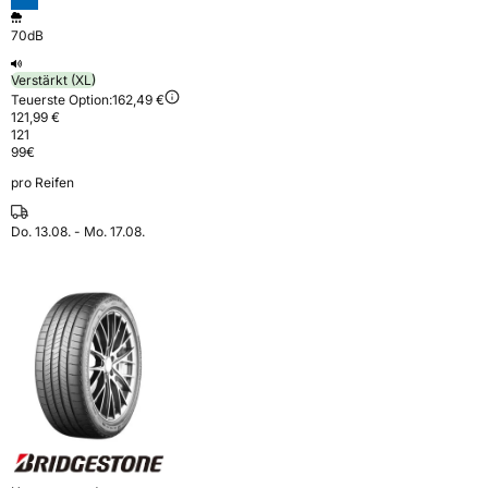
70dB
Verstärkt (XL)
Teuerste Option:
162,49 €
121,99 €
121
99
€
pro Reifen
Do. 13.08. - Mo. 17.08.