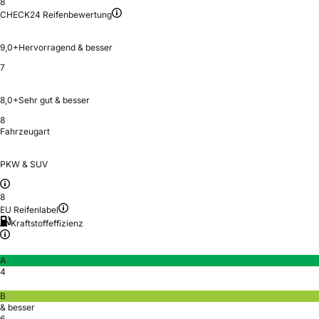
8
CHECK24 Reifenbewertung
9,0+
Hervorragend & besser
7
8,0+
Sehr gut & besser
8
Fahrzeugart
PKW & SUV
8
EU Reifenlabel
Kraftstoffeffizienz
A
4
B
& besser
6