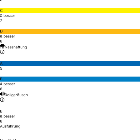
C
& besser
7
D
& besser
8
Nasshaftung
A
5
B
& besser
8
Rollgeräusch
B
& besser
8
Ausführung