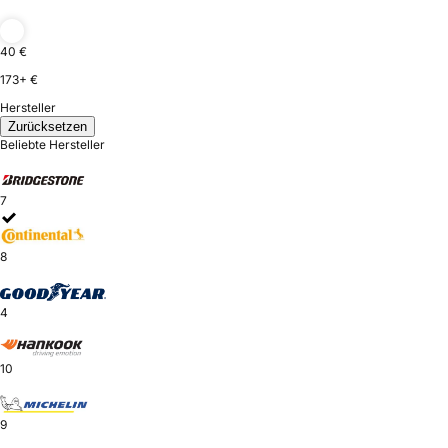
40 €
173+ €
Hersteller
Zurücksetzen
Beliebte Hersteller
7
8
4
10
9