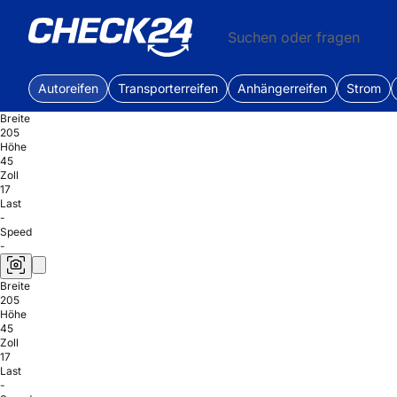
Suchen oder fragen
Autoreifen
Transporterreifen
Anhängerreifen
Strom
Breite
205
Höhe
45
Zoll
17
Last
-
Speed
-
Breite
205
Höhe
45
Zoll
17
Last
-