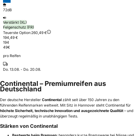
72dB
Verstärkt (XL)
Felgenschutz (FR)
Teuerste Option:
260,49 €
194,49 €
194
49
€
pro Reifen
Do. 13.08. - Do. 20.08.
Continental – Premiumreifen aus
Deutschland
Der deutsche Hersteller
Continental
zählt seit über 150 Jahren zu den
führenden Reifenmarken weltweit. Mit Sitz in Hannover steht Continental für
höchste Sicherheit, technische Innovation und ausgezeichnete Qualität
– und
überzeugt regelmäßig in unabhängigen Tests.
Stärken von Continental
Bestwerte beim Bremsen:
besonders kurze Bremswege bei Nässe und