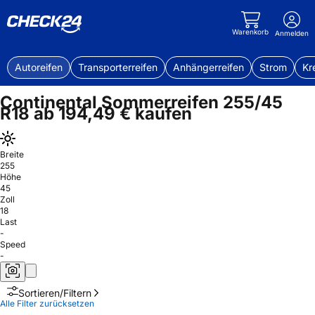
Warenkorb
Anmelden
Autoreifen
Transporterreifen
Anhängerreifen
Strom
Kr
Continental Sommerreifen 255/45
R18 ab 194,49 € kaufen
Breite
255
Höhe
45
Zoll
18
Last
-
Speed
-
Sortieren/Filtern
Alle Filter zurücksetzen