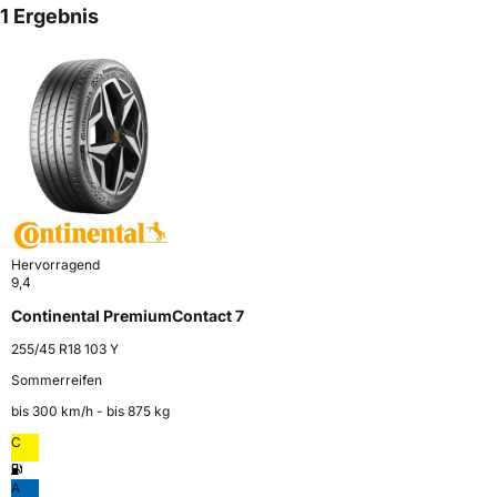
1 Ergebnis
Hervorragend
9,4
Continental PremiumContact 7
255/45 R18 103 Y
Sommerreifen
bis 300 km⁠/⁠h - bis 875 kg
C
A