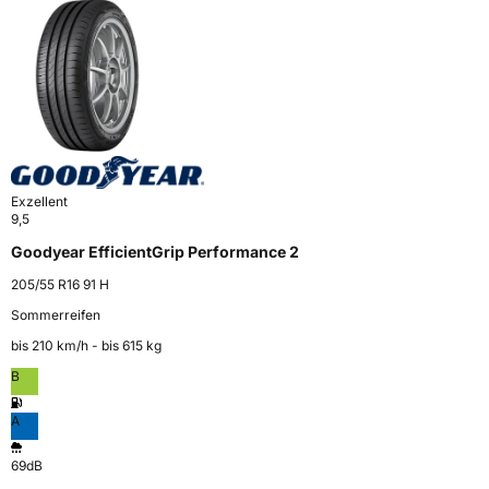
Exzellent
9,5
Goodyear EfficientGrip Performance 2
205/55 R16 91 H
Sommerreifen
bis 210 km⁠/⁠h - bis 615 kg
B
A
69dB