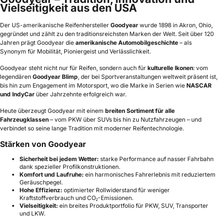
Vielseitigkeit aus den USA
Der US-amerikanische Reifenhersteller
Goodyear
wurde 1898 in Akron, Ohio,
gegründet und zählt zu den traditionsreichsten Marken der Welt. Seit über 120
Jahren prägt Goodyear die
amerikanische Automobilgeschichte
– als
Synonym für Mobilität, Pioniergeist und Verlässlichkeit.
Goodyear steht nicht nur für Reifen, sondern auch für
kulturelle Ikonen
: vom
legendären
Goodyear Blimp
, der bei Sportveranstaltungen weltweit präsent ist,
bis hin zum Engagement im Motorsport, wo die Marke in Serien wie
NASCAR
und IndyCar
über Jahrzehnte erfolgreich war.
Heute überzeugt Goodyear mit einem
breiten Sortiment für alle
Fahrzeugklassen
– vom PKW über SUVs bis hin zu Nutzfahrzeugen – und
verbindet so seine lange Tradition mit moderner Reifentechnologie.
Stärken von Goodyear
Sicherheit bei jedem Wetter:
starke Performance auf nasser Fahrbahn
dank spezieller Profilkonstruktionen.
Komfort und Laufruhe:
ein harmonisches Fahrerlebnis mit reduziertem
Geräuschpegel.
Hohe Effizienz:
optimierter Rollwiderstand für weniger
Kraftstoffverbrauch und CO₂-Emissionen.
Vielseitigkeit:
ein breites Produktportfolio für PKW, SUV, Transporter
und LKW.