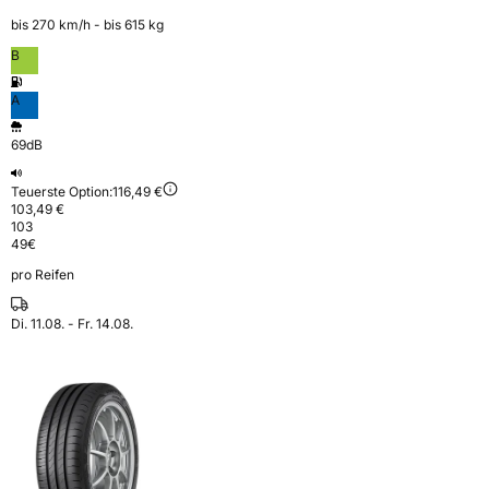
bis 270 km⁠/⁠h - bis 615 kg
B
A
69dB
Teuerste Option:
116,49 €
103,49 €
103
49
€
pro Reifen
Di. 11.08. - Fr. 14.08.