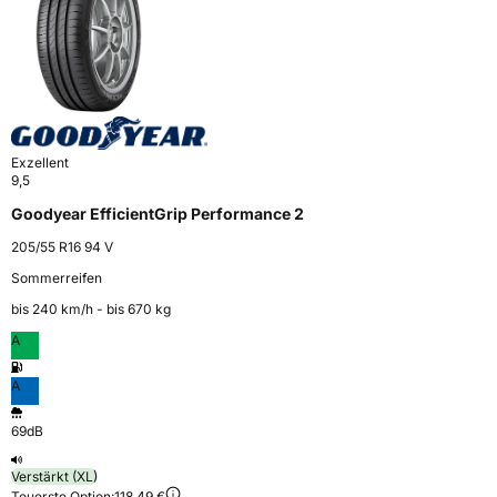
Exzellent
9,5
Goodyear EfficientGrip Performance 2
205/55 R16 94 V
Sommerreifen
bis 240 km⁠/⁠h - bis 670 kg
A
A
69dB
Verstärkt (XL)
Teuerste Option:
118,49 €