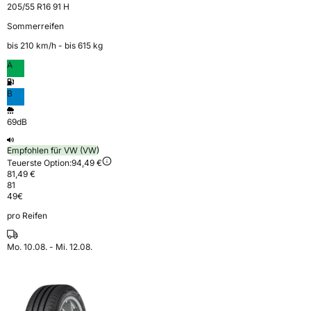
205/55 R16 91 H
Sommerreifen
bis 210 km⁠/⁠h - bis 615 kg
A
B
69dB
Empfohlen für VW (VW)
Teuerste Option:
94,49 €
81,49 €
81
49
€
pro Reifen
Mo. 10.08. - Mi. 12.08.