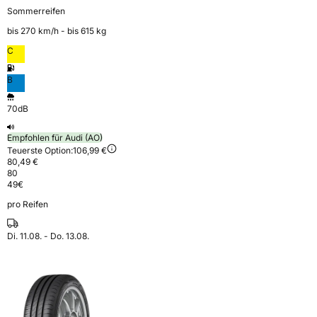
Sommerreifen
bis 270 km⁠/⁠h - bis 615 kg
C
B
70dB
Empfohlen für Audi (AO)
Teuerste Option:
106,99 €
80,49 €
80
49
€
pro Reifen
Di. 11.08. - Do. 13.08.