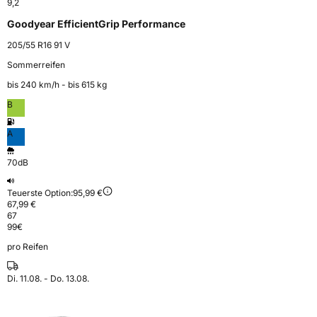
9,2
Goodyear EfficientGrip Performance
205/55 R16 91 V
Sommerreifen
bis 240 km⁠/⁠h - bis 615 kg
B
A
70dB
Teuerste Option:
95,99 €
67,99 €
67
99
€
pro Reifen
Di. 11.08. - Do. 13.08.