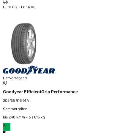
Di. 11.08. - Fr. 14.08.
Hervorragend
9,1
Goodyear EfficientGrip Performance
205/55 R16 91 V
Sommerreifen
bis 240 km⁠/⁠h - bis 615 kg
A