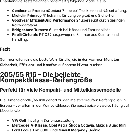
Unabhängige Tests zeichnen regelmäßig folgende Modelle aus:
Continental PremiumContact 7:
top bei Trocken- und Nässehaftung.
Michelin Primacy 4:
bekannt für Langlebigkeit und Sicherheit.
Goodyear EfficientGrip Performance 2:
überzeugt durch geringen
Rollwiderstand.
Bridgestone Turanza 6:
stark bei Nässe und Fahrstabilität.
Pirelli Cinturato P7 C2:
ausgewogene Balance aus Komfort und
Handling.
Fazit
Sommerreifen sind die beste Wahl für alle, die in den warmen Monaten
Sicherheit, Effizienz und Komfort
auf hohem Niveau suchen.
205/55 R16 – Die beliebte
Kompaktklasse-Reifengröße
Perfekt für viele Kompakt- und Mittelklassemodelle
Die Dimension
205/55 R16
gehört zu den meistverkauften Reifengrößen in
Europa – vor allem in der Kompaktklasse. Sie passt beispielsweise häufig auf
Modelle wie:
VW Golf
(häufig in Serienausstattung)
Mercedes A-Klasse
,
Opel Astra
,
Škoda Octavia
,
Mazda 3
und
Mini
Ford Focus
,
Fiat 500L
und
Renault Mégane / Scénic