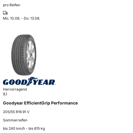
pro Reifen
Mo. 10.08. - Do. 13.08.
Hervorragend
9,1
Goodyear EfficientGrip Performance
205/55 R16 91 V
Sommerreifen
bis 240 km⁠/⁠h - bis 615 kg