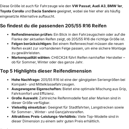
Diese Größe ist auch für Fahrzeuge wie den
VW Passat
,
Audi A3
,
BMW 1er
,
Toyota Corolla
und
Dacia Sandero
geeignet, wobei sie hier eher als häufig
eingesetzte Alternative auftaucht.
So findest du die passenden 205/55 R16 Reifen
Reifendimension prüfen:
Ein Blick in den Fahrzeugschein oder auf die
Flanke der aktuellen Reifen zeigt, ob 205/55 R16 die richtige Größe ist.
Felgen berücksichtigen:
Bei einem Reifenwechsel müssen die neuen
Reifen exakt zur vorhandenen Felge passen, um eine sichere Montage
zu gewährleisten.
Markenqualität wählen:
CHECK24 führt Reifen namhafter Hersteller –
ob für Sommer, Winter oder das ganze Jahr.
Top 5 Highlights dieser Reifendimension
Hohe Nachfrage:
205/55 R16 ist eine der gängigsten Seriengrößen bei
Kompakt- und Mittelklassefahrzeugen.
Ausgewogene Eigenschaften:
Bietet eine optimale Mischung aus Grip,
Fahrkomfort und Effizienz.
Große Auswahl:
Zahlreiche Reifenmodelle fast aller Marken sind in
dieser Größe verfügbar.
Vielseitig einsetzbar:
Geeignet für Stadtfahrten, Langstrecken sowie
für Sommer-, Winter- und Ganzjahresreifen.
Attraktives Preis-Leistungs-Verhältnis:
Viele Top-Modelle sind in
dieser Dimension zu einem sehr guten Preis erhältlich.