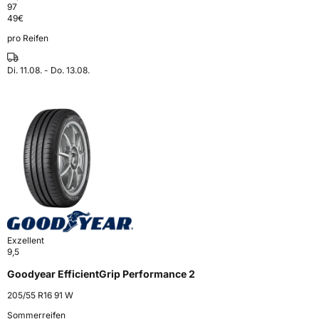
97
49
€
pro Reifen
Di. 11.08. - Do. 13.08.
Exzellent
9,5
Goodyear EfficientGrip Performance 2
205/55 R16 91 W
Sommerreifen