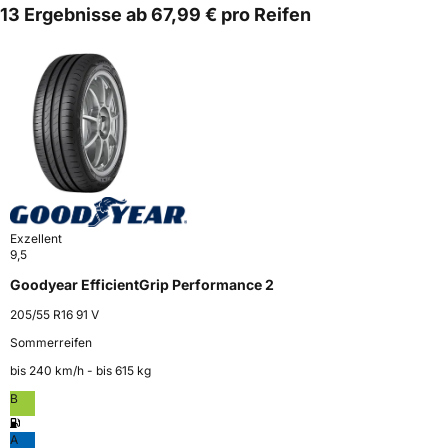
13 Ergebnisse ab 67,99 € pro Reifen
Exzellent
9,5
Goodyear EfficientGrip Performance 2
205/55 R16 91 V
Sommerreifen
bis 240 km⁠/⁠h - bis 615 kg
B
A