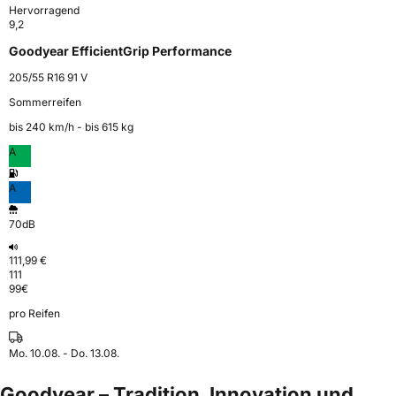
Hervorragend
9,2
Goodyear EfficientGrip Performance
205/55 R16 91 V
Sommerreifen
bis 240 km⁠/⁠h - bis 615 kg
A
A
70dB
111,99 €
111
99
€
pro Reifen
Mo. 10.08. - Do. 13.08.
Goodyear – Tradition, Innovation und