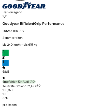
Hervorragend
9,2
Goodyear EfficientGrip Performance
205/55 R16 91 V
Sommerreifen
bis 240 km⁠/⁠h - bis 615 kg
A
B
68dB
Empfohlen für Audi (AO)
Teuerste Option:
132,49 €
103,37 €
103
37
€
pro Reifen