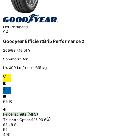
Hervorragend
9,4
Goodyear EfficientGrip Performance 2
205/55 R16 91 Y
Sommerreifen
bis 300 km⁠/⁠h - bis 615 kg
C
A
69dB
Felgenschutz (MFS)
Teuerste Option:
125,99 €
99,49 €
99
49
€