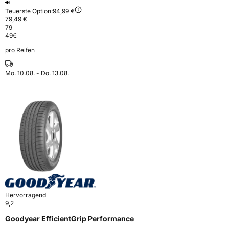
Teuerste Option:
94,99 €
79,49 €
79
49
€
pro Reifen
Mo. 10.08. - Do. 13.08.
Hervorragend
9,2
Goodyear EfficientGrip Performance