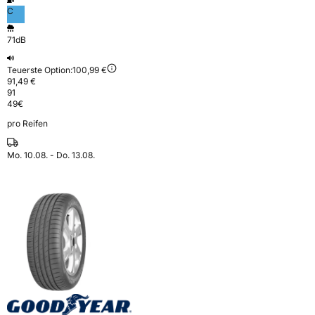
C
71dB
Teuerste Option:
100,99 €
91,49 €
91
49
€
pro Reifen
Mo. 10.08. - Do. 13.08.