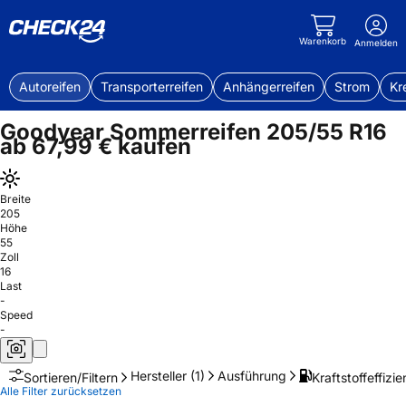
Warenkorb
Anmelden
Autoreifen
Transporterreifen
Anhängerreifen
Strom
Kr
Goodyear Sommerreifen 205/55 R16
ab 67,99 € kaufen
Breite
205
Höhe
55
Zoll
16
Last
-
Speed
-
Hersteller
(1)
Ausführung
Kraftstoffeffizie
Sortieren/Filtern
Alle Filter zurücksetzen