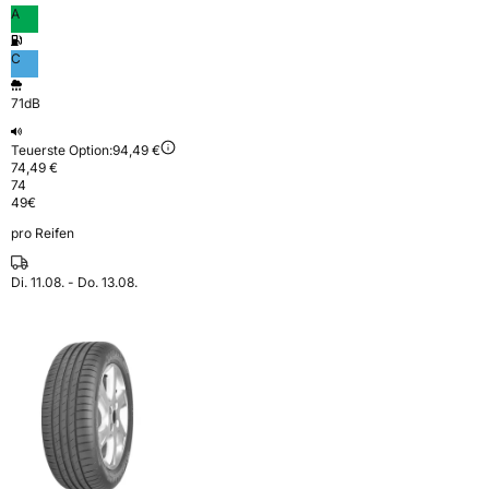
A
C
71dB
Teuerste Option:
94,49 €
74,49 €
74
49
€
pro Reifen
Di. 11.08. - Do. 13.08.