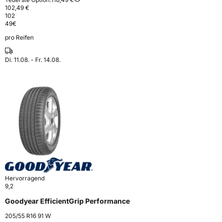
102,49 €
102
49
€
pro Reifen
Di. 11.08. - Fr. 14.08.
Hervorragend
9,2
Goodyear EfficientGrip Performance
205/55 R16 91 W