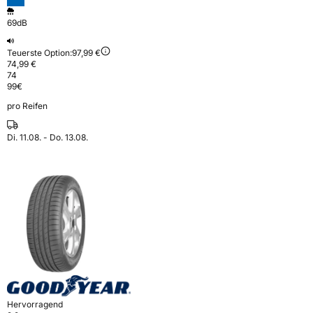
69dB
Teuerste Option:
97,99 €
74,99 €
74
99
€
pro Reifen
Di. 11.08. - Do. 13.08.
Hervorragend