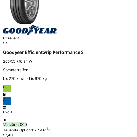
Exzellent
9,5
Goodyear EfficientGrip Performance 2
205/55 R16 94 W
Sommerreifen
bis 270 km⁠/⁠h - bis 670 kg
B
A
69dB
Verstärkt (XL)
Teuerste Option:
117,49 €
97,49 €