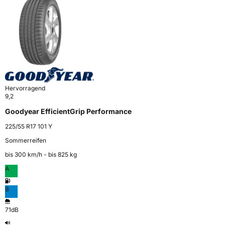
Hervorragend
9,2
Goodyear EfficientGrip Performance
225/55 R17 101 Y
Sommerreifen
bis 300 km⁠/⁠h - bis 825 kg
A
B
71dB