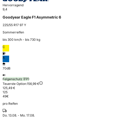
Hervorragend
9,4
Goodyear Eagle F1 Asymmetric 6
225/55 R17 97 Y
Sommerreifen
bis 300 km⁠/⁠h - bis 730 kg
C
A
70dB
Felgenschutz (FP)
Teuerste Option:
156,99 €
125,49 €
125
49
€
pro Reifen
Do. 13.08. - Mo. 17.08.