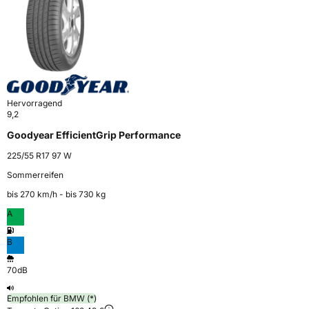
Hervorragend
9,2
Goodyear EfficientGrip Performance
225/55 R17 97 W
Sommerreifen
bis 270 km⁠/⁠h - bis 730 kg
A
B
70dB
Empfohlen für BMW (*)