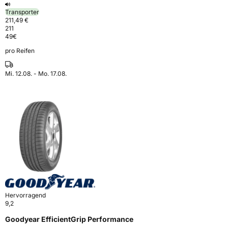
Transporter
211,49 €
211
49
€
pro Reifen
Mi. 12.08. - Mo. 17.08.
Hervorragend
9,2
Goodyear EfficientGrip Performance