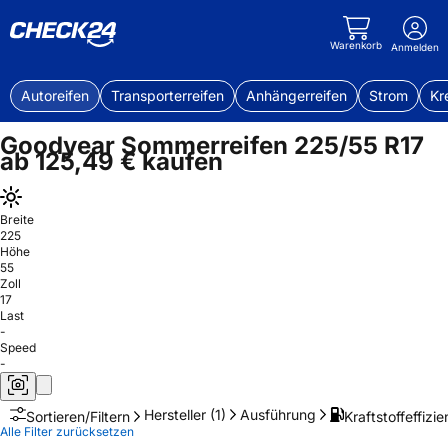
Warenkorb
Anmelden
Autoreifen
Transporterreifen
Anhängerreifen
Strom
Kr
Goodyear Sommerreifen 225/55 R17
ab 125,49 € kaufen
Breite
225
Höhe
55
Zoll
17
Last
-
Speed
-
Hersteller
(1)
Ausführung
Kraftstoffeffizie
Sortieren/Filtern
Alle Filter zurücksetzen