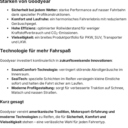
Stärken von Goodyear
Sicherheit bei jedem Wetter:
starke Performance auf nasser Fahrbahn
dank spezieller Profilkonstruktionen.
Komfort und Laufruhe:
ein harmonisches Fahrerlebnis mit reduziertem
Geräuschpegel.
Hohe Effizienz:
optimierter Rollwiderstand für weniger
Kraftstoffverbrauch und CO₂-Emissionen.
Vielseitigkeit:
ein breites Produktportfolio für PKW, SUV, Transporter
und LKW.
Technologie für mehr Fahrspaß
Goodyear investiert kontinuierlich in
zukunftsweisende Innovationen
:
SoundComfort-Technologie:
verringert störende Abrollgeräusche im
Innenraum.
SealTech:
spezielle Schichten im Reifen versiegeln kleine Einstiche
sofort und halten die Fahrt sicher am Laufen.
Moderne Profilgestaltung:
sorgt für verbesserte Traktion auf Schnee,
Matsch und nassen Straßen.
Kurz gesagt
Goodyear vereint
amerikanische Tradition, Motorsport-Erfahrung und
moderne Technologien
zu Reifen, die für
Sicherheit, Komfort und
Vielseitigkeit
stehen – eine verlässliche Wahl für jeden Fahrertyp.