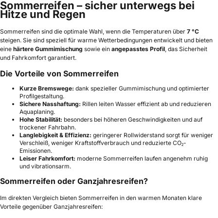
Sommerreifen – sicher unterwegs bei
Hitze und Regen
Sommerreifen sind die optimale Wahl, wenn die Temperaturen über
7 °C
steigen. Sie sind speziell für warme Wetterbedingungen entwickelt und bieten
eine
härtere Gummimischung
sowie ein
angepasstes Profil
, das Sicherheit
und Fahrkomfort garantiert.
Die Vorteile von Sommerreifen
Kurze Bremswege:
dank spezieller Gummimischung und optimierter
Profilgestaltung.
Sichere Nasshaftung:
Rillen leiten Wasser effizient ab und reduzieren
Aquaplaning.
Hohe Stabilität:
besonders bei höheren Geschwindigkeiten und auf
trockener Fahrbahn.
Langlebigkeit & Effizienz:
geringerer Rollwiderstand sorgt für weniger
Verschleiß, weniger Kraftstoffverbrauch und reduzierte CO₂-
Emissionen.
Leiser Fahrkomfort:
moderne Sommerreifen laufen angenehm ruhig
und vibrationsarm.
Sommerreifen oder Ganzjahresreifen?
Im direkten Vergleich bieten Sommerreifen in den warmen Monaten klare
Vorteile gegenüber Ganzjahresreifen: