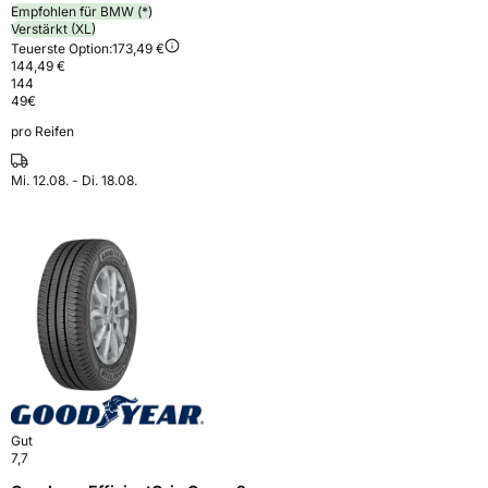
Empfohlen für BMW (*)
Verstärkt (XL)
Teuerste Option:
173,49 €
144,49 €
144
49
€
pro Reifen
Mi. 12.08. - Di. 18.08.
Gut
7,7