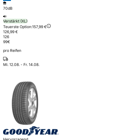
70dB
Verstärkt (XL)
Teuerste Option:
157,99 €
126,99 €
126
99
€
pro Reifen
Mi. 12.08. - Fr. 14.08.
Hervorragend