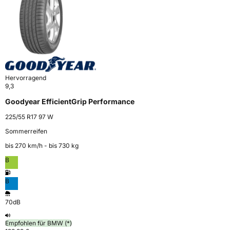
Hervorragend
9,3
Goodyear EfficientGrip Performance
225/55 R17 97 W
Sommerreifen
bis 270 km⁠/⁠h - bis 730 kg
B
B
70dB
Empfohlen für BMW (*)