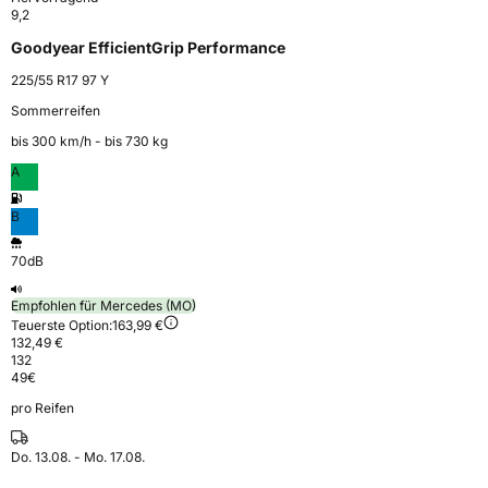
9,2
Goodyear EfficientGrip Performance
225/55 R17 97 Y
Sommerreifen
bis 300 km⁠/⁠h - bis 730 kg
A
B
70dB
Empfohlen für Mercedes (MO)
Teuerste Option:
163,99 €
132,49 €
132
49
€
pro Reifen
Do. 13.08. - Mo. 17.08.