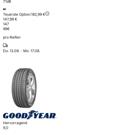
71dB
Teuerste Option:
182,99 €
147,99 €
147
99
€
pro Reifen
Do. 13.08. - Mo. 17.08.
Hervorragend
9,0