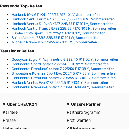
Passende Top-Reifen
Hankook ION GT IK41 225/55 R17 101 V, Sommerreifen
Hankook Ventus Prime 4 K135 225/55 R17 101 W, Sommerreifen
Hankook Ventus S1 Evo3 K127 225/55 R17 101 Y, Sommerreifen
Hankook Vantra Transit RA58 225/55 R17C 109 H, Sommerreifen
Kumho Ecsta Sport PS72 225/55 R17 101 Y, Sommerreifen
Sailun Atrezzo ZSR2 225/55 R17 101 W, Sommerreifen
Michelin Primacy 5 225/55 R17 101 W, Sommerreifen
Testsieger Reifen
Goodyear Eagle F1 Asymmetric 6 225/40 R18 92 Y, Sommerreifen
Continental SportContact 7 225/40 R18 92 Y, Sommerreifen
Continental PremiumContact 7 225/50 R17 98 Y, Sommerreifen
Bridgestone Potenza Sport Evo 205/45 R17 88 Y, Sommerreifen
Continental PremiumContact 7 235/55 R18 100 V, Sommerreifen
Hankook Ventus Evo K137 255/45 R19 104 Y, Sommerreifen
Continental PremiumContact 7 235/45 R18 98 Y, Sommerreifen
Über CHECK24
Unsere Partner
Karriere
Partnerprogramm
Presse
Profi werden
Unternehmen
Affiliate werden