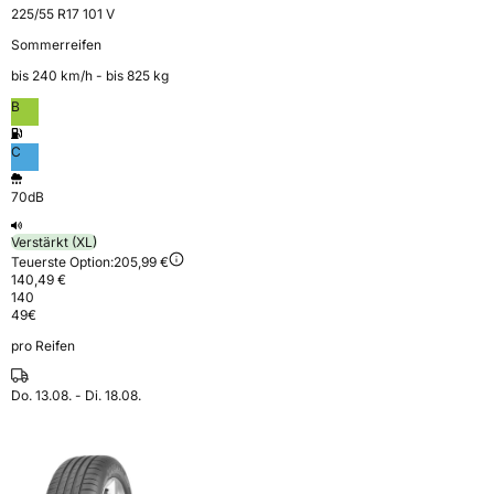
225/55 R17 101 V
Sommerreifen
bis 240 km⁠/⁠h - bis 825 kg
B
C
70dB
Verstärkt (XL)
Teuerste Option:
205,99 €
140,49 €
140
49
€
pro Reifen
Do. 13.08. - Di. 18.08.