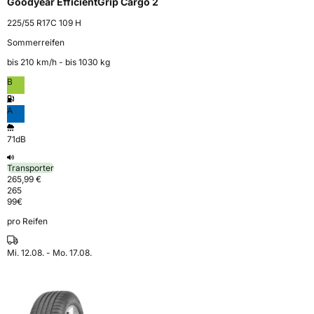
Goodyear EfficientGrip Cargo 2
225/55 R17C 109 H
Sommerreifen
bis 210 km⁠/⁠h - bis 1030 kg
B
A
71dB
Transporter
265,99 €
265
99
€
pro Reifen
Mi. 12.08. - Mo. 17.08.