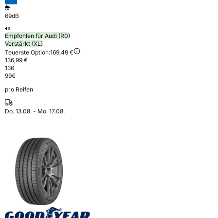
69dB
Empfohlen für Audi (R0)
Verstärkt (XL)
Teuerste Option:
169,49 €
136,99 €
136
99
€
pro Reifen
Do. 13.08. - Mo. 17.08.