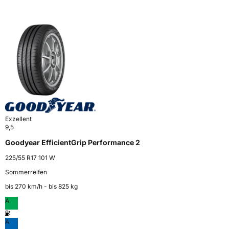
Exzellent
9,5
Goodyear EfficientGrip Performance 2
225/55 R17 101 W
Sommerreifen
bis 270 km⁠/⁠h - bis 825 kg
A
A