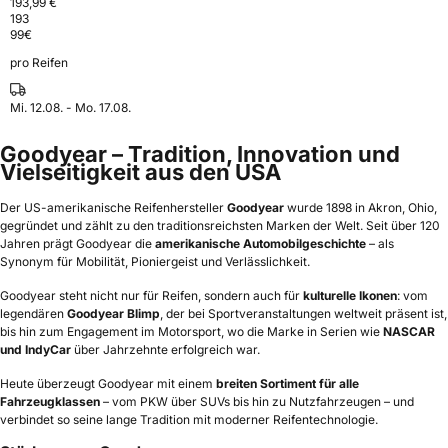
193,99 €
193
99
€
pro Reifen
Mi. 12.08. - Mo. 17.08.
Goodyear – Tradition, Innovation und
Vielseitigkeit aus den USA
Der US-amerikanische Reifenhersteller
Goodyear
wurde 1898 in Akron, Ohio,
gegründet und zählt zu den traditionsreichsten Marken der Welt. Seit über 120
Jahren prägt Goodyear die
amerikanische Automobilgeschichte
– als
Synonym für Mobilität, Pioniergeist und Verlässlichkeit.
Goodyear steht nicht nur für Reifen, sondern auch für
kulturelle Ikonen
: vom
legendären
Goodyear Blimp
, der bei Sportveranstaltungen weltweit präsent ist,
bis hin zum Engagement im Motorsport, wo die Marke in Serien wie
NASCAR
und IndyCar
über Jahrzehnte erfolgreich war.
Heute überzeugt Goodyear mit einem
breiten Sortiment für alle
Fahrzeugklassen
– vom PKW über SUVs bis hin zu Nutzfahrzeugen – und
verbindet so seine lange Tradition mit moderner Reifentechnologie.