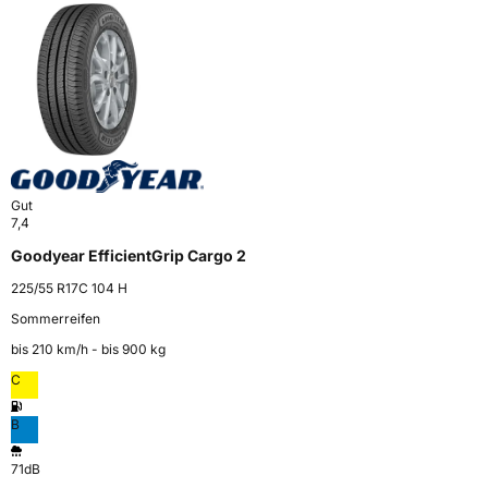
Gut
7,4
Goodyear EfficientGrip Cargo 2
225/55 R17C 104 H
Sommerreifen
bis 210 km⁠/⁠h - bis 900 kg
C
B
71dB