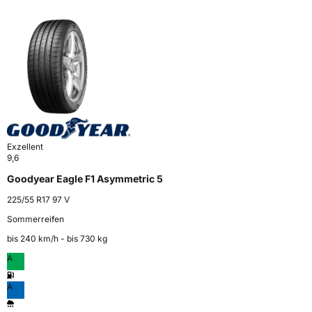
Exzellent
9,6
Goodyear Eagle F1 Asymmetric 5
225/55 R17 97 V
Sommerreifen
bis 240 km⁠/⁠h - bis 730 kg
A
A