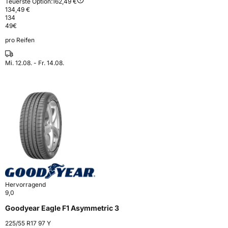
Teuerste Option:
162,49 €
134,49 €
134
49
€
pro Reifen
Mi. 12.08. - Fr. 14.08.
Hervorragend
9,0
Goodyear Eagle F1 Asymmetric 3
225/55 R17 97 Y