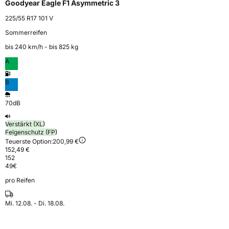
Goodyear Eagle F1 Asymmetric 3
225/55 R17 101 V
Sommerreifen
bis 240 km⁠/⁠h - bis 825 kg
A
B
70dB
Verstärkt (XL)
Felgenschutz (FP)
Teuerste Option:
200,99 €
152,49 €
152
49
€
pro Reifen
Mi. 12.08. - Di. 18.08.