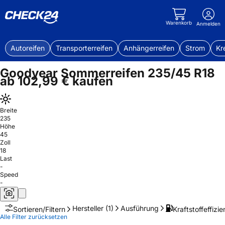
Warenkorb
Anmelden
Autoreifen
Transporterreifen
Anhängerreifen
Strom
Kr
Goodyear Sommerreifen 235/45 R18
ab 102,99 € kaufen
Breite
235
Höhe
45
Zoll
18
Last
-
Speed
-
Hersteller
(1)
Ausführung
Kraftstoffeffizie
Sortieren/Filtern
Alle Filter zurücksetzen