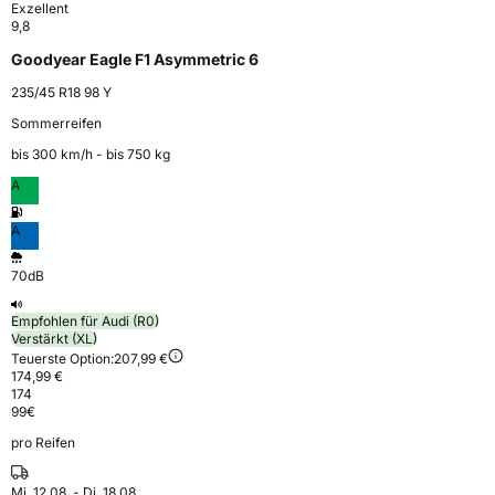
Exzellent
9,8
Goodyear Eagle F1 Asymmetric 6
235/45 R18 98 Y
Sommerreifen
bis 300 km⁠/⁠h - bis 750 kg
A
A
70dB
Empfohlen für Audi (R0)
Verstärkt (XL)
Teuerste Option:
207,99 €
174,99 €
174
99
€
pro Reifen
Mi. 12.08. - Di. 18.08.