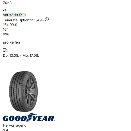
70dB
Verstärkt (XL)
Teuerste Option:
253,49 €
164,99 €
164
99
€
pro Reifen
Do. 13.08. - Mo. 17.08.
Hervorragend
9,4