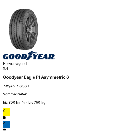
Hervorragend
9,4
Goodyear Eagle F1 Asymmetric 6
235/45 R18 98 Y
Sommerreifen
bis 300 km⁠/⁠h - bis 750 kg
C
A