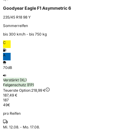
Goodyear Eagle F1 Asymmetric 6
235/45 R18 98 Y
Sommerreifen
bis 300 km⁠/⁠h - bis 750 kg
C
A
70dB
Verstärkt (XL)
Felgenschutz (FP)
Teuerste Option:
218,99 €
187,49 €
187
49
€
pro Reifen
Mi. 12.08. - Mo. 17.08.