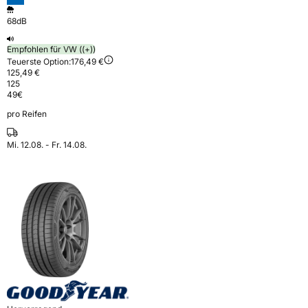
68dB
Empfohlen für VW ((+))
Teuerste Option:
176,49 €
125,49 €
125
49
€
pro Reifen
Mi. 12.08. - Fr. 14.08.