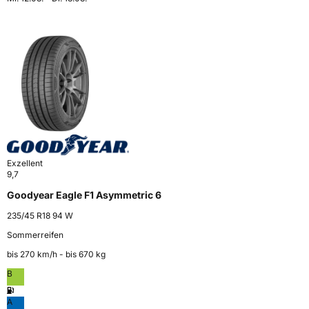
Exzellent
9,7
Goodyear Eagle F1 Asymmetric 6
235/45 R18 94 W
Sommerreifen
bis 270 km⁠/⁠h - bis 670 kg
B
A