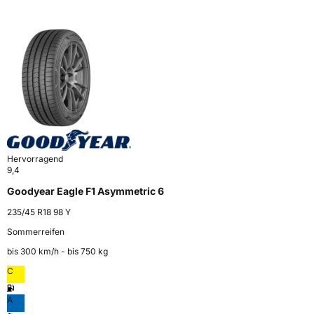
Hervorragend
9,4
Goodyear Eagle F1 Asymmetric 6
235/45 R18 98 Y
Sommerreifen
bis 300 km⁠/⁠h - bis 750 kg
C
A