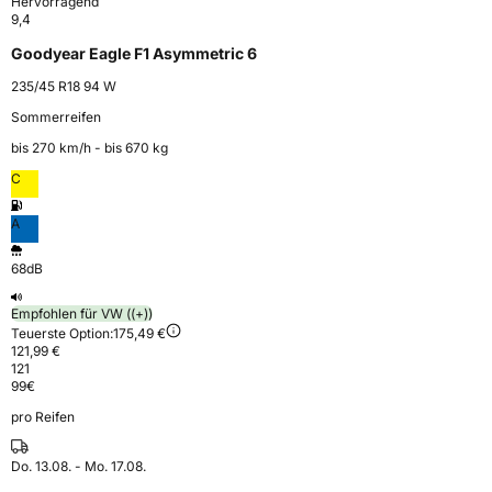
Hervorragend
9,4
Goodyear Eagle F1 Asymmetric 6
235/45 R18 94 W
Sommerreifen
bis 270 km⁠/⁠h - bis 670 kg
C
A
68dB
Empfohlen für VW ((+))
Teuerste Option:
175,49 €
121,99 €
121
99
€
pro Reifen
Do. 13.08. - Mo. 17.08.