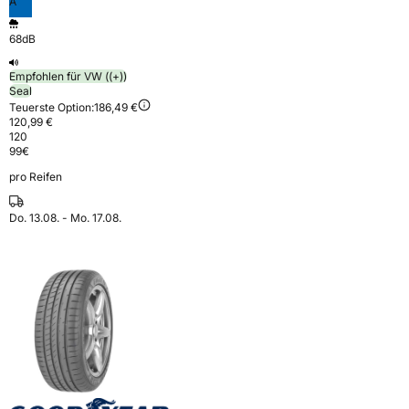
A
68dB
Empfohlen für VW ((+))
Seal
Teuerste Option:
186,49 €
120,99 €
120
99
€
pro Reifen
Do. 13.08. - Mo. 17.08.