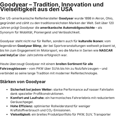
Goodyear – Tradition, Innovation und
Vielseitigkeit aus den USA
Der US-amerikanische Reifenhersteller
Goodyear
wurde 1898 in Akron, Ohio,
gegründet und zählt zu den traditionsreichsten Marken der Welt. Seit über 120
Jahren prägt Goodyear die
amerikanische Automobilgeschichte
– als
Synonym für Mobilität, Pioniergeist und Verlässlichkeit.
Goodyear steht nicht nur für Reifen, sondern auch für
kulturelle Ikonen
: vom
legendären
Goodyear Blimp
, der bei Sportveranstaltungen weltweit präsent ist,
bis hin zum Engagement im Motorsport, wo die Marke in Serien wie
NASCAR
und IndyCar
über Jahrzehnte erfolgreich war.
Heute überzeugt Goodyear mit einem
breiten Sortiment für alle
Fahrzeugklassen
– vom PKW über SUVs bis hin zu Nutzfahrzeugen – und
verbindet so seine lange Tradition mit moderner Reifentechnologie.
Stärken von Goodyear
Sicherheit bei jedem Wetter:
starke Performance auf nasser Fahrbahn
dank spezieller Profilkonstruktionen.
Komfort und Laufruhe:
ein harmonisches Fahrerlebnis mit reduziertem
Geräuschpegel.
Hohe Effizienz:
optimierter Rollwiderstand für weniger
Kraftstoffverbrauch und CO₂-Emissionen.
Vielseitigkeit:
ein breites Produktportfolio für PKW, SUV, Transporter