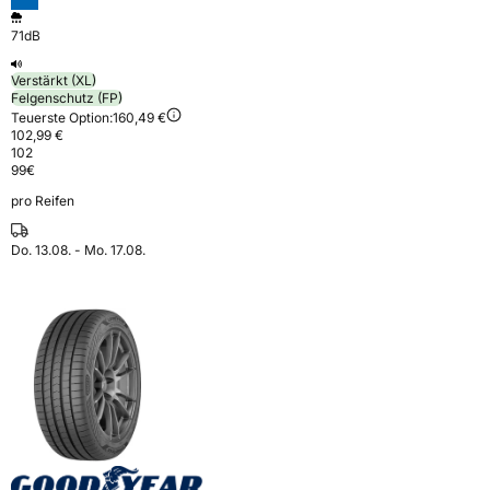
71dB
Verstärkt (XL)
Felgenschutz (FP)
Teuerste Option:
160,49 €
102,99 €
102
99
€
pro Reifen
Do. 13.08. - Mo. 17.08.