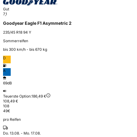
Gut
7,1
Goodyear Eagle F1 Asymmetric 2
235/45 R18 94 Y
Sommerreifen
bis 300 km⁠/⁠h - bis 670 kg
D
A
69dB
Teuerste Option:
186,49 €
108,49 €
108
49
€
pro Reifen
Do. 13.08. - Mo. 17.08.