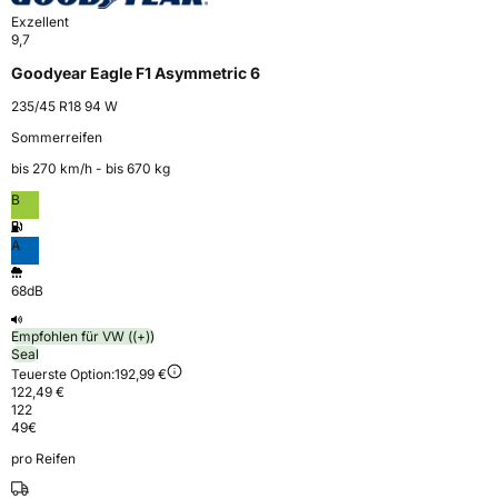
Exzellent
9,7
Goodyear Eagle F1 Asymmetric 6
235/45 R18 94 W
Sommerreifen
bis 270 km⁠/⁠h - bis 670 kg
B
A
68dB
Empfohlen für VW ((+))
Seal
Teuerste Option:
192,99 €
122,49 €
122
49
€
pro Reifen