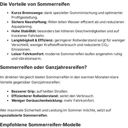
Die Vorteile von Sommerreifen
Kurze Bremswege:
dank spezieller Gummimischung und optimierter
Profilgestaltung.
Sichere Nasshaftung:
Rillen leiten Wasser effizient ab und reduzieren
Aquaplaning.
Hohe Stabilität:
besonders bei höheren Geschwindigkeiten und auf
trockener Fahrbahn.
Langlebigkeit & Effizienz:
geringerer Rollwiderstand sorgt für weniger
Verschleiß, weniger Kraftstoffverbrauch und reduzierte CO₂-
Emissionen.
Leiser Fahrkomfort:
moderne Sommerreifen laufen angenehm ruhig
und vibrationsarm.
Sommerreifen oder Ganzjahresreifen?
Im direkten Vergleich bieten Sommerreifen in den warmen Monaten klare
Vorteile gegenüber Ganzjahresreifen:
Besserer Grip:
auf heißen Straßen.
Effizienterer Rollwiderstand:
senkt den Verbrauch.
Weniger Geräuschentwicklung:
mehr Fahrkomfort.
Wer maximale Sicherheit und Leistung im Sommer möchte, setzt auf
spezialisierte Sommerreifen
.
Empfohlene Sommerreifen-Modelle