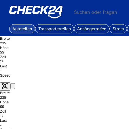
Suchen oder fragen
Autoreifen
Transporterreifen
Anhängerreifen
Strom
Breite
235
Höhe
55
Zoll
17
Last
-
Speed
-
Breite
235
Höhe
55
Zoll
17
Last
-