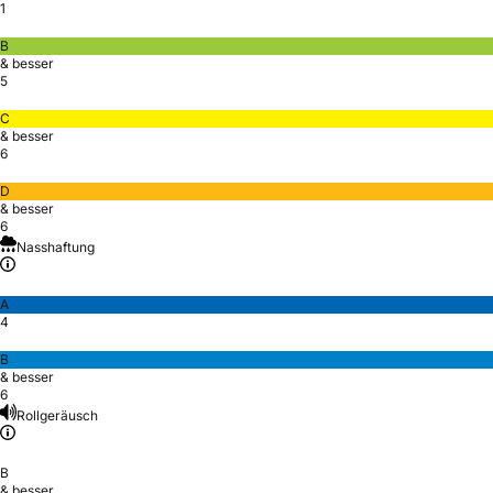
1
B
& besser
5
C
& besser
6
D
& besser
6
Nasshaftung
A
4
B
& besser
6
Rollgeräusch
B
& besser