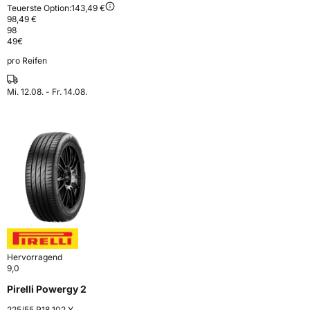
Teuerste Option:
143,49 €
98,49 €
98
49
€
pro Reifen
Mi. 12.08. - Fr. 14.08.
Hervorragend
9,0
Pirelli Powergy 2
225/55 R18 102 Y