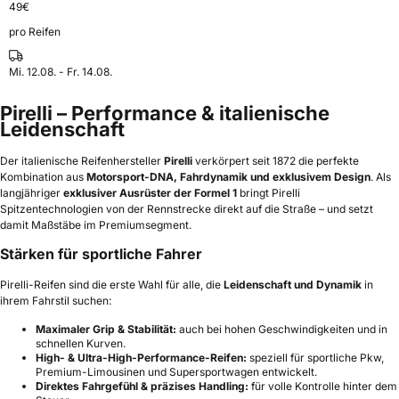
49
€
pro Reifen
Mi. 12.08. - Fr. 14.08.
Pirelli – Performance & italienische
Leidenschaft
Der italienische Reifenhersteller
Pirelli
verkörpert seit 1872 die perfekte
Kombination aus
Motorsport-DNA, Fahrdynamik und exklusivem Design
. Als
langjähriger
exklusiver Ausrüster der Formel 1
bringt Pirelli
Spitzentechnologien von der Rennstrecke direkt auf die Straße – und setzt
damit Maßstäbe im Premiumsegment.
Stärken für sportliche Fahrer
Pirelli-Reifen sind die erste Wahl für alle, die
Leidenschaft und Dynamik
in
ihrem Fahrstil suchen:
Maximaler Grip & Stabilität:
auch bei hohen Geschwindigkeiten und in
schnellen Kurven.
High- & Ultra-High-Performance-Reifen:
speziell für sportliche Pkw,
Premium-Limousinen und Supersportwagen entwickelt.
Direktes Fahrgefühl & präzises Handling:
für volle Kontrolle hinter dem