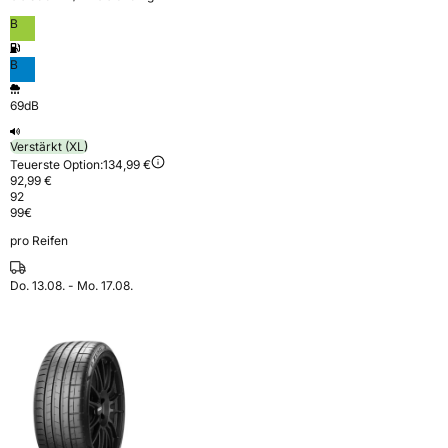
B
B
69dB
Verstärkt (XL)
Teuerste Option:
134,99 €
92,99 €
92
99
€
pro Reifen
Do. 13.08. - Mo. 17.08.