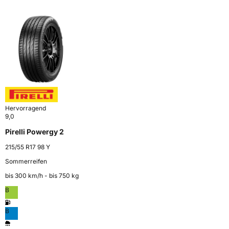
Hervorragend
9,0
Pirelli Powergy 2
215/55 R17 98 Y
Sommerreifen
bis 300 km⁠/⁠h - bis 750 kg
B
B