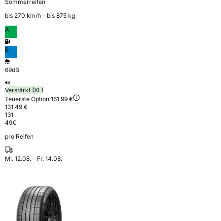
Sommerreifen
bis 270 km⁠/⁠h - bis 875 kg
A
B
69dB
Verstärkt (XL)
Teuerste Option:
161,99 €
131,49 €
131
49
€
pro Reifen
Mi. 12.08. - Fr. 14.08.