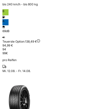
bis 240 km⁠/⁠h - bis 800 kg
B
A
69dB
Teuerste Option:
138,49 €
94,99 €
94
99
€
pro Reifen
Mi. 12.08. - Fr. 14.08.