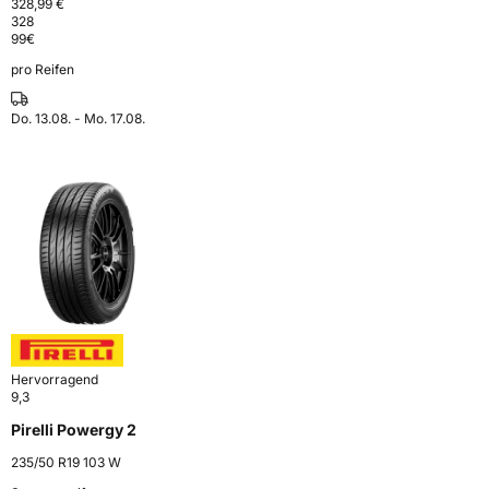
328,99 €
328
99
€
pro Reifen
Do. 13.08. - Mo. 17.08.
Hervorragend
9,3
Pirelli Powergy 2
235/50 R19 103 W