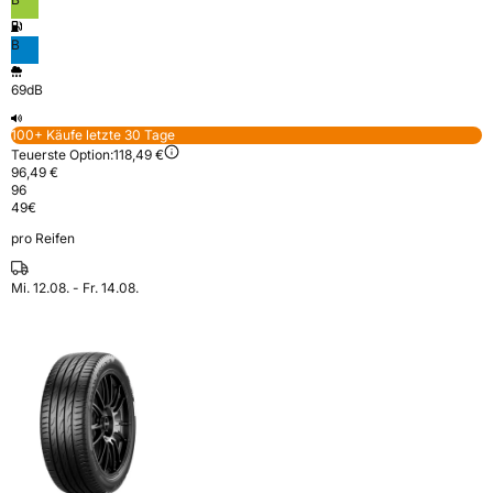
B
69dB
100+ Käufe letzte 30 Tage
Teuerste Option:
118,49 €
96,49 €
96
49
€
pro Reifen
Mi. 12.08. - Fr. 14.08.