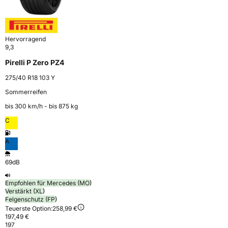
Hervorragend
9,3
Pirelli P Zero PZ4
275/40 R18 103 Y
Sommerreifen
bis 300 km⁠/⁠h - bis 875 kg
C
A
69dB
Empfohlen für Mercedes (MO)
Verstärkt (XL)
Felgenschutz (FP)
Teuerste Option:
258,99 €
197,49 €
197