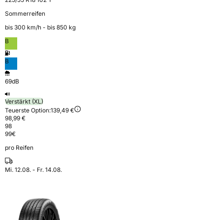
Sommerreifen
bis 300 km⁠/⁠h - bis 850 kg
B
B
69dB
Verstärkt (XL)
Teuerste Option:
139,49 €
98,99 €
98
99
€
pro Reifen
Mi. 12.08. - Fr. 14.08.