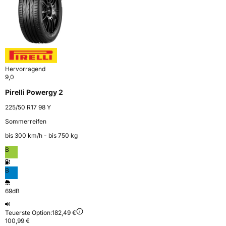
Hervorragend
9,0
Pirelli Powergy 2
225/50 R17 98 Y
Sommerreifen
bis 300 km⁠/⁠h - bis 750 kg
B
B
69dB
Teuerste Option:
182,49 €
100,99 €