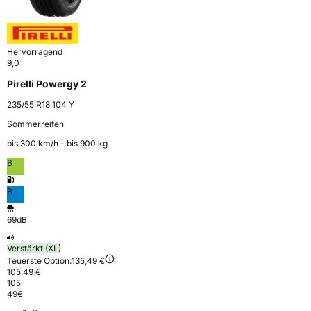
Hervorragend
9,0
Pirelli Powergy 2
235/55 R18 104 Y
Sommerreifen
bis 300 km⁠/⁠h - bis 900 kg
B
B
69dB
Verstärkt (XL)
Teuerste Option:
135,49 €
105,49 €
105
49
€