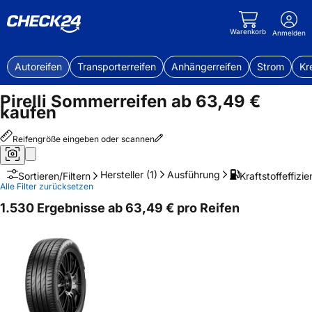
Warenkorb
Anmelden
Autoreifen
Transporterreifen
Anhängerreifen
Strom
Kr
Pirelli Sommerreifen ab 63,49 €
kaufen
Reifengröße eingeben oder scannen
Hersteller
(1)
Ausführung
Kraftstoffeffizie
Sortieren/Filtern
Alle Filter zurücksetzen
1.530 Ergebnisse ab 63,49 € pro Reifen