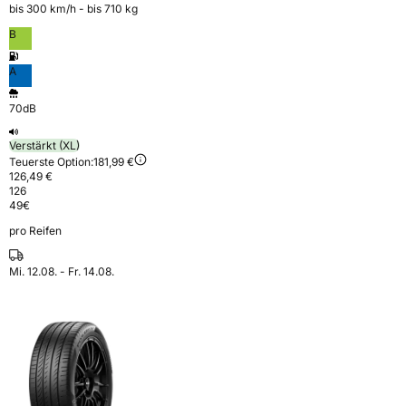
bis 300 km⁠/⁠h - bis 710 kg
B
A
70dB
Verstärkt (XL)
Teuerste Option:
181,99 €
126,49 €
126
49
€
pro Reifen
Mi. 12.08. - Fr. 14.08.