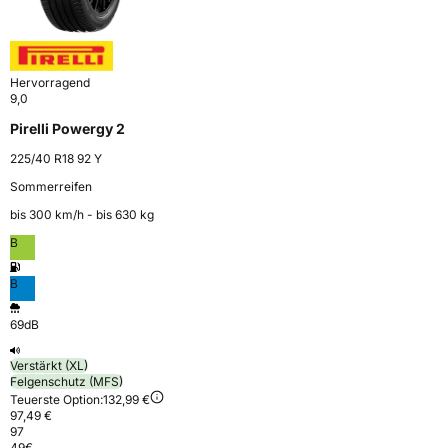
Hervorragend
9,0
Pirelli Powergy 2
225/40 R18 92 Y
Sommerreifen
bis 300 km⁠/⁠h - bis 630 kg
B
B
69dB
Verstärkt (XL)
Felgenschutz (MFS)
Teuerste Option:
132,99 €
97,49 €
97
49
€