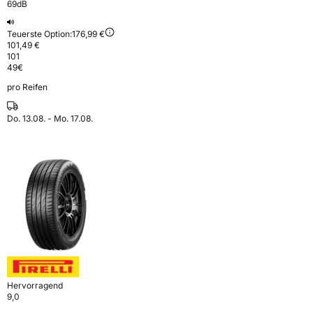
69dB
Teuerste Option:
176,99 €
101,49 €
101
49
€
pro Reifen
Do. 13.08. - Mo. 17.08.
Hervorragend
9,0