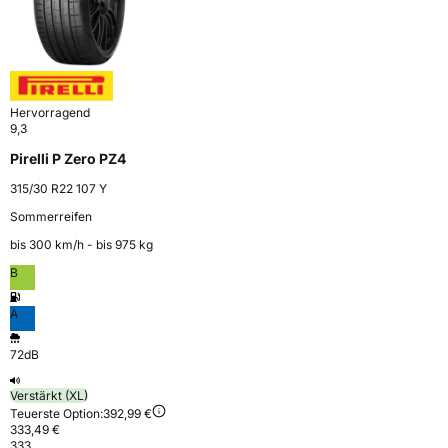
Hervorragend
9,3
Pirelli P Zero PZ4
315/30 R22 107 Y
Sommerreifen
bis 300 km⁠/⁠h - bis 975 kg
B
A
72dB
Verstärkt (XL)
Teuerste Option:
392,99 €
333,49 €
333