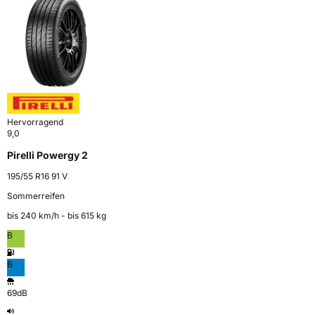
Hervorragend
9,0
Pirelli Powergy 2
195/55 R16 91 V
Sommerreifen
bis 240 km⁠/⁠h - bis 615 kg
B
B
69dB