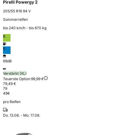
Pirelli Powergy 2
205/55 R16 94 V
Sommerreifen
bis 240 km⁠/⁠h - bis 670 kg
B
B
69dB
Verstärkt (XL)
Teuerste Option:
99,99 €
79,49 €
79
49
€
pro Reifen
Do. 13.08. - Mo. 17.08.