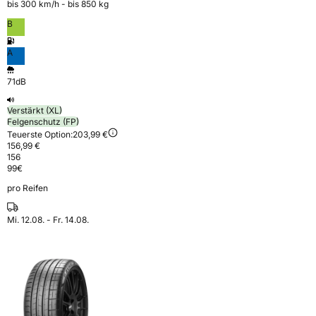
bis 300 km⁠/⁠h - bis 850 kg
B
A
71dB
Verstärkt (XL)
Felgenschutz (FP)
Teuerste Option:
203,99 €
156,99 €
156
99
€
pro Reifen
Mi. 12.08. - Fr. 14.08.