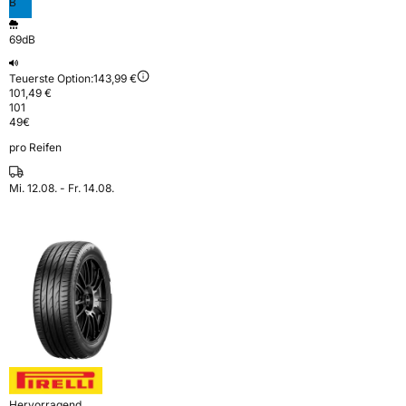
B
69dB
Teuerste Option:
143,99 €
101,49 €
101
49
€
pro Reifen
Mi. 12.08. - Fr. 14.08.
Hervorragend