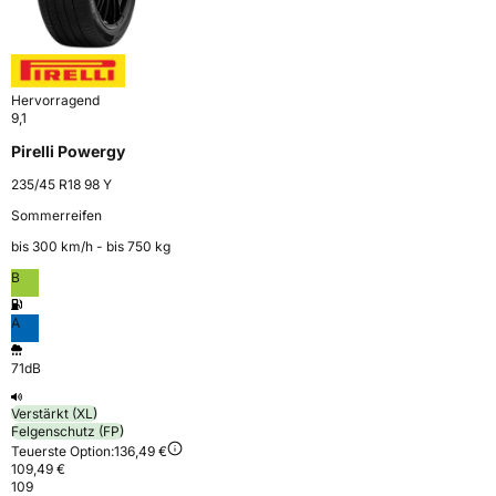
Hervorragend
9,1
Pirelli Powergy
235/45 R18 98 Y
Sommerreifen
bis 300 km⁠/⁠h - bis 750 kg
B
A
71dB
Verstärkt (XL)
Felgenschutz (FP)
Teuerste Option:
136,49 €
109,49 €
109