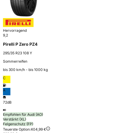
Hervorragend
9,2
Pirelli P Zero PZ4
295/35 R23 108 Y
Sommerreifen
bis 300 km⁠/⁠h - bis 1000 kg
C
A
72dB
Empfohlen für Audi (AO)
Verstärkt (XL)
Felgenschutz (FP)
Teuerste Option:
404,99 €