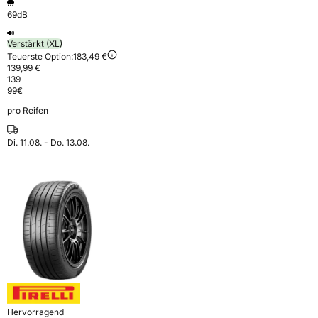
69dB
Verstärkt (XL)
Teuerste Option:
183,49 €
139,99 €
139
99
€
pro Reifen
Di. 11.08. - Do. 13.08.
Hervorragend