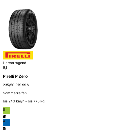
Hervorragend
9,1
Pirelli P Zero
235/50 R19 99 V
Sommerreifen
bis 240 km⁠/⁠h - bis 775 kg
B
A