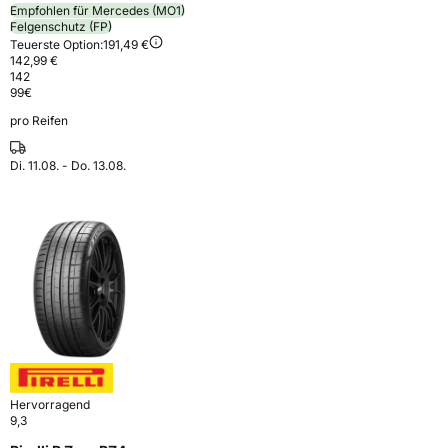
Empfohlen für Mercedes (MO1)
Felgenschutz (FP)
Teuerste Option:
191,49 €
142,99 €
142
99
€
pro Reifen
Di. 11.08. - Do. 13.08.
Hervorragend
9,3