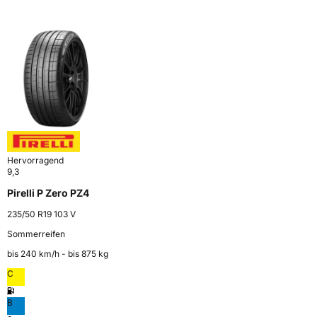
Hervorragend
9,3
Pirelli P Zero PZ4
235/50 R19 103 V
Sommerreifen
bis 240 km⁠/⁠h - bis 875 kg
C
B