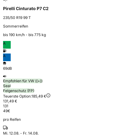
Pirelli Cinturato P7 C2
235/50 R19 99 T
Sommerreifen
bis 190 km⁠/⁠h - bis 775 kg
A
A
69dB
Empfohlen für VW ((+))
Seal
Felgenschutz (FP)
Teuerste Option:
185,49 €
131,49 €
131
49
€
pro Reifen
Mi. 12.08. - Fr. 14.08.