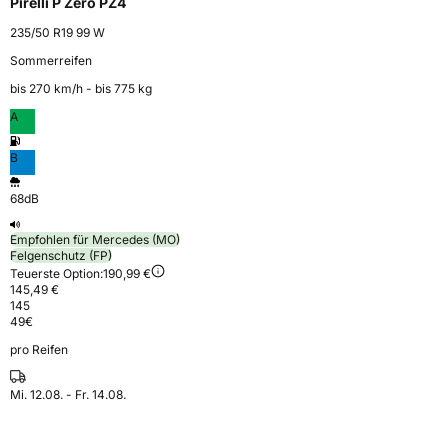
Pirelli P Zero PZ4
235/50 R19 99 W
Sommerreifen
bis 270 km⁠/⁠h - bis 775 kg
A
B
68dB
Empfohlen für Mercedes (MO)
Felgenschutz (FP)
Teuerste Option:
190,99 €
145,49 €
145
49
€
pro Reifen
Mi. 12.08. - Fr. 14.08.