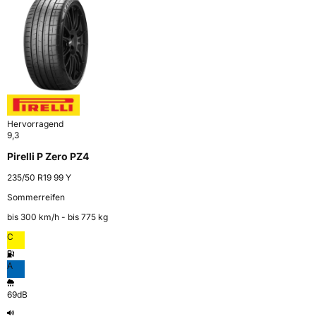
Hervorragend
9,3
Pirelli P Zero PZ4
235/50 R19 99 Y
Sommerreifen
bis 300 km⁠/⁠h - bis 775 kg
C
A
69dB