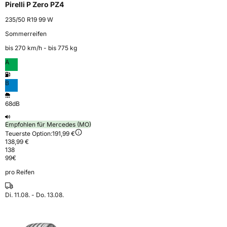
Pirelli P Zero PZ4
235/50 R19 99 W
Sommerreifen
bis 270 km⁠/⁠h - bis 775 kg
A
B
68dB
Empfohlen für Mercedes (MO)
Teuerste Option:
191,99 €
138,99 €
138
99
€
pro Reifen
Di. 11.08. - Do. 13.08.