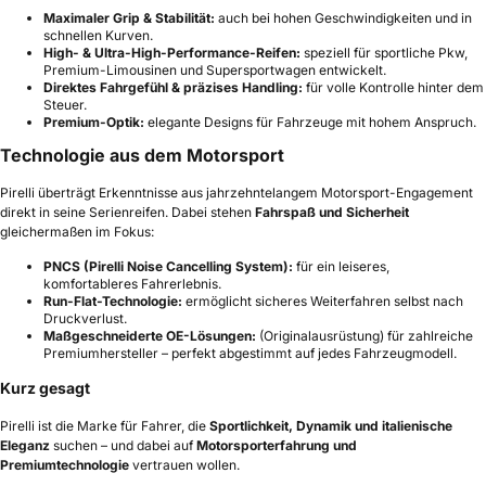
Maximaler Grip & Stabilität:
auch bei hohen Geschwindigkeiten und in
schnellen Kurven.
High- & Ultra-High-Performance-Reifen:
speziell für sportliche Pkw,
Premium-Limousinen und Supersportwagen entwickelt.
Direktes Fahrgefühl & präzises Handling:
für volle Kontrolle hinter dem
Steuer.
Premium-Optik:
elegante Designs für Fahrzeuge mit hohem Anspruch.
Technologie aus dem Motorsport
Pirelli überträgt Erkenntnisse aus jahrzehntelangem Motorsport-Engagement
direkt in seine Serienreifen. Dabei stehen
Fahrspaß und Sicherheit
gleichermaßen im Fokus:
PNCS (Pirelli Noise Cancelling System):
für ein leiseres,
komfortableres Fahrerlebnis.
Run-Flat-Technologie:
ermöglicht sicheres Weiterfahren selbst nach
Druckverlust.
Maßgeschneiderte OE-Lösungen:
(Originalausrüstung) für zahlreiche
Premiumhersteller – perfekt abgestimmt auf jedes Fahrzeugmodell.
Kurz gesagt
Pirelli ist die Marke für Fahrer, die
Sportlichkeit, Dynamik und italienische
Eleganz
suchen – und dabei auf
Motorsporterfahrung und
Premiumtechnologie
vertrauen wollen.