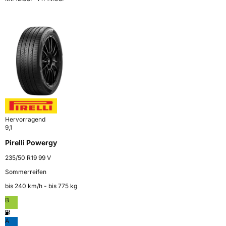
Hervorragend
9,1
Pirelli Powergy
235/50 R19 99 V
Sommerreifen
bis 240 km⁠/⁠h - bis 775 kg
B
A