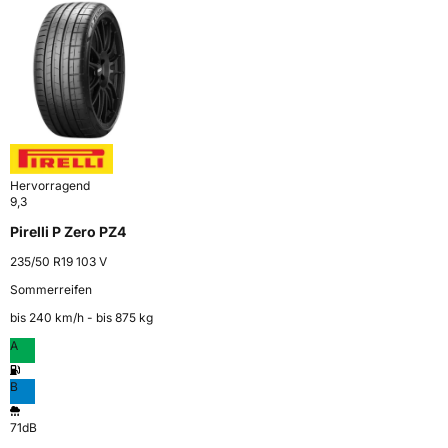
Hervorragend
9,3
Pirelli P Zero PZ4
235/50 R19 103 V
Sommerreifen
bis 240 km⁠/⁠h - bis 875 kg
A
B
71dB