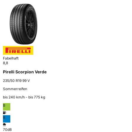
Fabelhaft
8,8
Pirelli Scorpion Verde
235/50 R19 99 V
Sommerreifen
bis 240 km⁠/⁠h - bis 775 kg
B
B
70dB