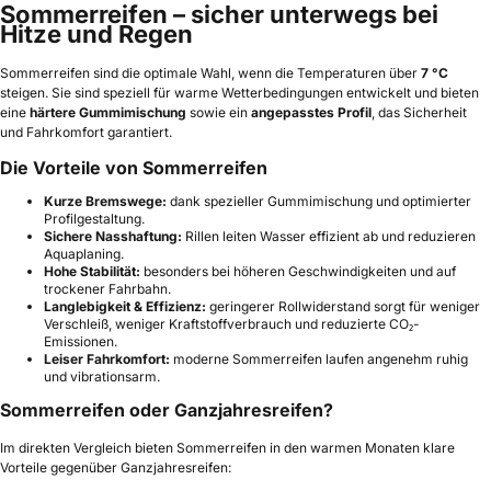
Sommerreifen – sicher unterwegs bei
Hitze und Regen
Sommerreifen sind die optimale Wahl, wenn die Temperaturen über
7 °C
steigen. Sie sind speziell für warme Wetterbedingungen entwickelt und bieten
eine
härtere Gummimischung
sowie ein
angepasstes Profil
, das Sicherheit
und Fahrkomfort garantiert.
Die Vorteile von Sommerreifen
Kurze Bremswege:
dank spezieller Gummimischung und optimierter
Profilgestaltung.
Sichere Nasshaftung:
Rillen leiten Wasser effizient ab und reduzieren
Aquaplaning.
Hohe Stabilität:
besonders bei höheren Geschwindigkeiten und auf
trockener Fahrbahn.
Langlebigkeit & Effizienz:
geringerer Rollwiderstand sorgt für weniger
Verschleiß, weniger Kraftstoffverbrauch und reduzierte CO₂-
Emissionen.
Leiser Fahrkomfort:
moderne Sommerreifen laufen angenehm ruhig
und vibrationsarm.
Sommerreifen oder Ganzjahresreifen?
Im direkten Vergleich bieten Sommerreifen in den warmen Monaten klare
Vorteile gegenüber Ganzjahresreifen: