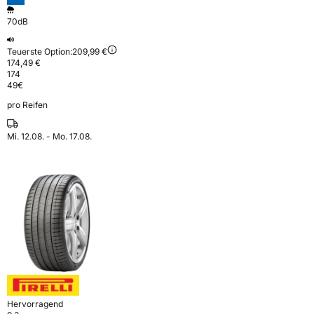
70dB
Teuerste Option:
209,99 €
174,49 €
174
49
€
pro Reifen
Mi. 12.08. - Mo. 17.08.
Hervorragend