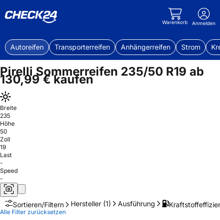
Warenkorb
Anmelden
Autoreifen
Transporterreifen
Anhängerreifen
Strom
Kr
Pirelli Sommerreifen 235/50 R19 ab
130,99 € kaufen
Breite
235
Höhe
50
Zoll
19
Last
-
Speed
-
Hersteller
(1)
Ausführung
Kraftstoffeffizie
Sortieren/Filtern
Alle Filter zurücksetzen