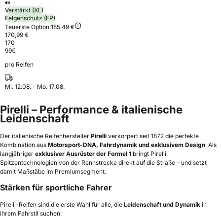
Verstärkt (XL)
Felgenschutz (FP)
Teuerste Option:
185,49 €
170,99 €
170
99
€
pro Reifen
Mi. 12.08. - Mo. 17.08.
Pirelli – Performance & italienische
Leidenschaft
Der italienische Reifenhersteller
Pirelli
verkörpert seit 1872 die perfekte
Kombination aus
Motorsport-DNA, Fahrdynamik und exklusivem Design
. Als
langjähriger
exklusiver Ausrüster der Formel 1
bringt Pirelli
Spitzentechnologien von der Rennstrecke direkt auf die Straße – und setzt
damit Maßstäbe im Premiumsegment.
Stärken für sportliche Fahrer
Pirelli-Reifen sind die erste Wahl für alle, die
Leidenschaft und Dynamik
in
ihrem Fahrstil suchen: