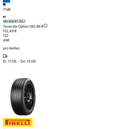
71dB
Verstärkt (XL)
Teuerste Option:
180,99 €
132,49 €
132
49
€
pro Reifen
Di. 11.08. - Do. 13.08.