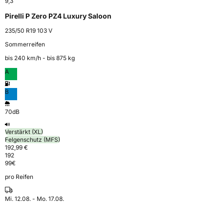
9,3
Pirelli P Zero PZ4 Luxury Saloon
235/50 R19 103 V
Sommerreifen
bis 240 km⁠/⁠h - bis 875 kg
A
B
70dB
Verstärkt (XL)
Felgenschutz (MFS)
192,99 €
192
99
€
pro Reifen
Mi. 12.08. - Mo. 17.08.