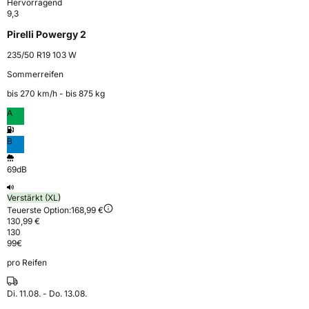
Hervorragend
9,3
Pirelli Powergy 2
235/50 R19 103 W
Sommerreifen
bis 270 km⁠/⁠h - bis 875 kg
A
B
69dB
Verstärkt (XL)
Teuerste Option:
168,99 €
130,99 €
130
99
€
pro Reifen
Di. 11.08. - Do. 13.08.