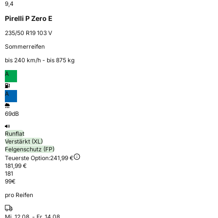
9,4
Pirelli P Zero E
235/50 R19 103 V
Sommerreifen
bis 240 km⁠/⁠h - bis 875 kg
A
A
69dB
Runflat
Verstärkt (XL)
Felgenschutz (FP)
Teuerste Option:
241,99 €
181,99 €
181
99
€
pro Reifen
Mi. 12.08. - Fr. 14.08.