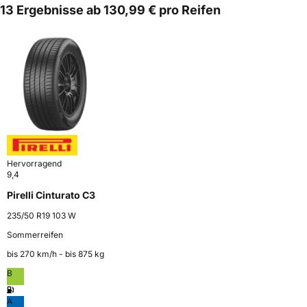
13 Ergebnisse ab 130,99 € pro Reifen
Hervorragend
9,4
Pirelli Cinturato C3
235/50 R19 103 W
Sommerreifen
bis 270 km⁠/⁠h - bis 875 kg
B
A