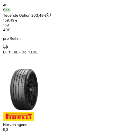
Seal
Teuerste Option:
203,49 €
159,49 €
159
49
€
pro Reifen
Di. 11.08. - Do. 13.08.
Hervorragend
9,3