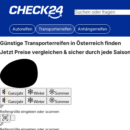
Autoreifen
Transporterreifen
Anhängerreifen
Günstige Transporterreifen in Österreich finden
Jetzt Preise vergleichen & sicher durch jede Saiso
ab
Ganzjahr
Winter
Sommer
33,99 €
Ganzjahr
Winter
Sommer
pro Reifen
Reifengröße eingeben oder scannen
Reifengröße eingeben oder scannen