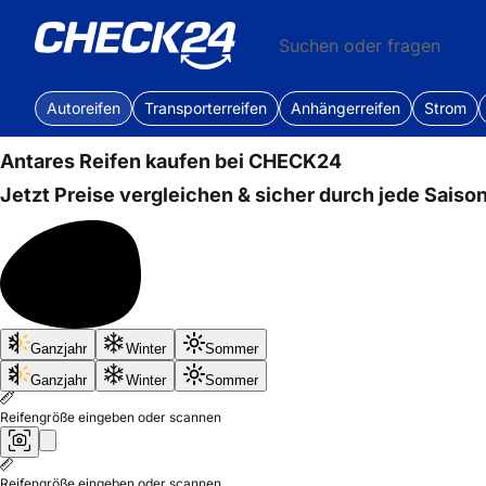
Suchen oder fragen
Autoreifen
Transporterreifen
Anhängerreifen
Strom
Antares
Reifen kaufen bei CHECK24
Jetzt Preise vergleichen & sicher durch jede Saison
Bis
Ganzjahr
Winter
Sommer
50%
sparen
Ganzjahr
Winter
Sommer
Reifengröße eingeben oder scannen
Reifengröße eingeben oder scannen