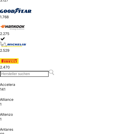
3.127
1.768
2.275
2.529
2.470
Accelera
141
Alliance
1
Altenzo
1
Antares