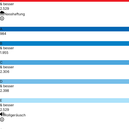
& besser
2.529
Nasshaftung
A
984
B
& besser
1.955
C
& besser
2.306
D
& besser
2.398
E
& besser
2.529
Rollgeräusch