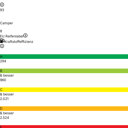
93
Camper
8
EU Reifenlabel
Kraftstoffeffizienz
A
294
B
& besser
960
C
& besser
2.021
D
& besser
2.524
E