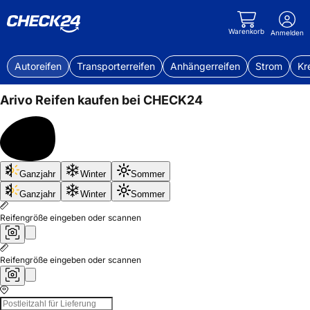
Warenkorb
Anmelden
Autoreifen
Transporterreifen
Anhängerreifen
Strom
Kr
Arivo
Reifen kaufen bei CHECK24
Bis
Ganzjahr
Winter
Sommer
50%
sparen
Ganzjahr
Winter
Sommer
Reifengröße eingeben oder scannen
Reifengröße eingeben oder scannen