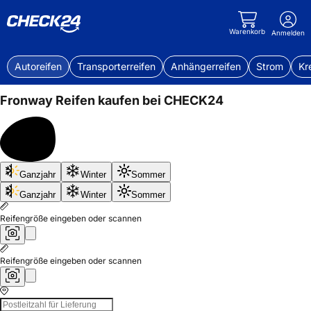
Warenkorb
Anmelden
Autoreifen
Transporterreifen
Anhängerreifen
Strom
Kr
Fronway
Reifen kaufen bei CHECK24
Bis
Ganzjahr
Winter
Sommer
50%
sparen
Ganzjahr
Winter
Sommer
Reifengröße eingeben oder scannen
Reifengröße eingeben oder scannen