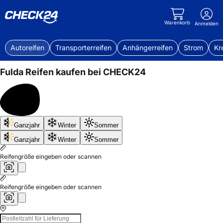
Warenkorb
Anmelden
Autoreifen
Transporterreifen
Anhängerreifen
Strom
Kr
Fulda
Reifen kaufen bei CHECK24
Bis
Ganzjahr
Winter
Sommer
50%
sparen
Ganzjahr
Winter
Sommer
Reifengröße eingeben oder scannen
Reifengröße eingeben oder scannen