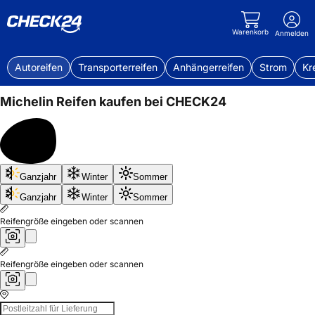
Warenkorb
Anmelden
Autoreifen
Transporterreifen
Anhängerreifen
Strom
Kr
Michelin
Reifen kaufen bei CHECK24
Bis
Ganzjahr
Winter
Sommer
50%
sparen
Ganzjahr
Winter
Sommer
Reifengröße eingeben oder scannen
Reifengröße eingeben oder scannen