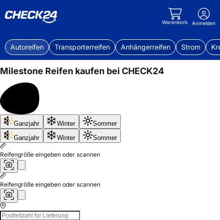
Warenkorb
Anmelden
Autoreifen
Transporterreifen
Anhängerreifen
Strom
Kr
Milestone
Reifen kaufen bei CHECK24
Bis
Ganzjahr
Winter
Sommer
50%
sparen
Ganzjahr
Winter
Sommer
Reifengröße eingeben oder scannen
Reifengröße eingeben oder scannen