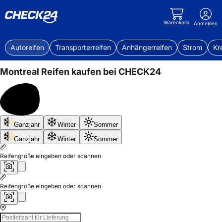
Warenkorb
Anmelden
Autoreifen
Transporterreifen
Anhängerreifen
Strom
Kr
Montreal
Reifen kaufen bei CHECK24
Bis
Ganzjahr
Winter
Sommer
50%
sparen
Ganzjahr
Winter
Sommer
Reifengröße eingeben oder scannen
Reifengröße eingeben oder scannen