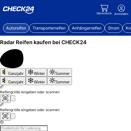
Warenkorb
Anmelden
Autoreifen
Transporterreifen
Anhängerreifen
Strom
Kr
Radar
Reifen kaufen bei CHECK24
Bis
Ganzjahr
Winter
Sommer
50%
sparen
Ganzjahr
Winter
Sommer
Reifengröße eingeben oder scannen
Reifengröße eingeben oder scannen