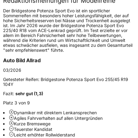
Redaktionsmeinungen für Modellreihe
Höchstgeschwindigkeit
300 km/h
Der Bridgestone Potenza Sport Evo ist ein sportlicher
Lastindex
88
Sommerreifen mit besonders hoher Leistungsfähigkeit, der auf
hohe Sicherheitsreserven bei Nässe und Trockenheit ausgelegt
ist. Im Jahr 2026 wurde der Bridgestone Potenza Sport Evo
Höchstlast
560 kg
225/40 R18 vom ACE-Lenkrad geprüft. Im Test erzielte er vor
allem im Bereich Fahrsicherheit sehr hohe Teilbewertungen,
Gewicht (in kg)
8,077 kg
während die Kriterien rund um Wirtschaftlichkeit und Umwelt
etwas schwächer ausfielen, was insgesamt zu dem Gesamturteil
"sehr empfehlenswert" führte.
Generelle Merkmale
Auto Bild Allrad
Fahrzeugtyp
PKW
03/2026
Verwendung
Sommerreifen
Getesteter Reifen:
Bridgestone Potenza Sport Evo 255/45 R19
Modellname
Potenza Sport Evo
104Y
Fahrzeugart
PKW & SUV
Fazit:
sehr gut (1,3)
Platz 3 von 9
Weitere Eigenschaften
Dynamiker mit direktem Lenkansprechen
Agiles Fahrverhalten auf allen Untergründen
Schlauchtyp
TL
Kurze Bremswege
Teuerster Kandidat
Leicht erhöhter Rollwiderstand
Zustand
Neureifen