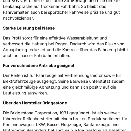
und SUVs. Er bietet eine stabile Straßenlage und eine direkte
3PMSF / Schneeflockensymbol / Alpine-Symbol
Nein
Lenkansprache auf trockener Fahrbahn. So bleibt das
Fahrverhalten auch bei sportlicher Fahrweise präzise und gut
Eisgrip
Nein
nachvollziehbar.
EPREL ID
2460282
Starke Leistung bei Nässe
Allgemeine Produktsicherheit (GPSR)
Das Profil sorgt für eine effektive Wasserableitung und
verbessert die Haftung bei Regen. Dadurch wird das Risiko von
Aquaplaning reduziert und die Kontrolle über das Fahrzeug bleibt
Herstellerkontakt
BRIDGESTONE EU NV/SA, Via del Fosso del
Salceto 13/15 00128 Rome Italien,
auch bei nasser Fahrbahn erhalten.
market.surveillance@bridgestone.eu
Für verschiedene Antriebe geeignet
Der Reifen ist für Fahrzeuge mit Verbrennungsmotor sowie für
Elektrofahrzeuge ausgelegt. Seine Bauweise unterstützt zudem
eine gleichmäßige Abnutzung und kann sich positiv auf die
Laufleistung auswirken.
Über den Hersteller Bridgestone
Die Bridgestone Corporation, 1931 gegründet, ist ein weltweit
führender Reifenhersteller mit einem breiten Produktsortiment für
Personenwagen, LKW, Busse, Flugzeuge, Baufahrzeuge und
Motorräder. Besonders bekannt wurde Bridgestone als beliebter