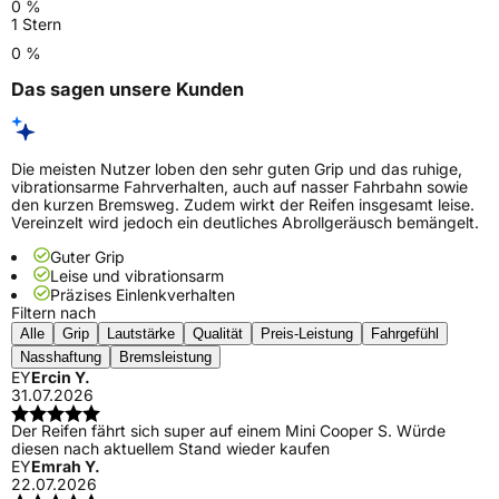
0 %
1 Stern
0 %
Das sagen unsere Kunden
Die meisten Nutzer loben den sehr guten Grip und das ruhige,
vibrationsarme Fahrverhalten, auch auf nasser Fahrbahn sowie
den kurzen Bremsweg. Zudem wirkt der Reifen insgesamt leise.
Vereinzelt wird jedoch ein deutliches Abrollgeräusch bemängelt.
Guter Grip
Leise und vibrationsarm
Präzises Einlenkverhalten
Filtern nach
Alle
Grip
Lautstärke
Qualität
Preis-Leistung
Fahrgefühl
Nasshaftung
Bremsleistung
EY
Ercin Y.
31.07.2026
Der Reifen fährt sich super auf einem Mini Cooper S. Würde
diesen nach aktuellem Stand wieder kaufen
EY
Emrah Y.
22.07.2026