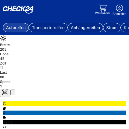
Warenkorb
Anmelden
Autoreifen
Transporterreifen
Anhängerreifen
Strom
Kr
Breite
205
Höhe
45
Zoll
17
Last
88
Speed
Y
C
A
72db