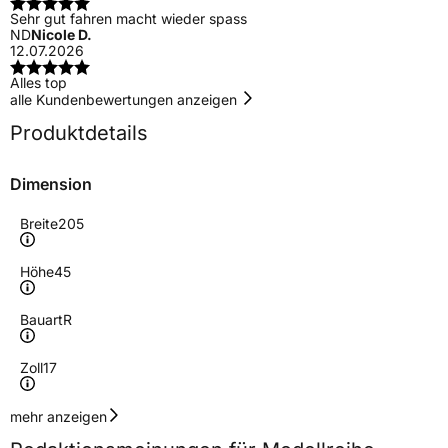
Sehr gut fahren macht wieder spass
ND
Nicole D.
12.07.2026
Alles top
alle Kundenbewertungen anzeigen
Produktdetails
Dimension
Breite
205
Höhe
45
Bauart
R
Zoll
17
Geschwindigkeitsindex
Y
mehr anzeigen