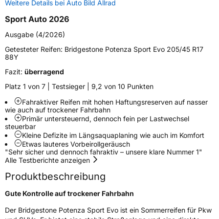
Weitere Details bei Auto Bild Allrad
Sport Auto 2026
Verstärkt
XL
Ausgabe (4/2026)
Felgenschutz
MFS
Getesteter Reifen:
Bridgestone Potenza Sport Evo 205/45 R17
88Y
Elektro
Ja
Fazit:
überragend
Platz 1 von 7 | Testsieger | 9,2 von 10 Punkten
EU Label
Fahraktiver Reifen mit hohen Haftungsreserven auf nasser
wie auch auf trockener Fahrbahn
Effizienz
C
Primär untersteuernd, dennoch fein per Lastwechsel
steuerbar
Kleine Defizite im Längsaquaplaning wie auch im Komfort
Nasshaftung
A
Etwas lauteres Vorbeirollgeräusch
"Sehr sicher und dennoch fahraktiv – unsere klare Nummer 1"
Alle Testberichte anzeigen
Rollgeräusch (Klasse)
B
Produktbeschreibung
Rollgeräusch (dB)
72
Gute Kontrolle auf trockener Fahrbahn
Fahrzeugklasse
C1
Der Bridgestone Potenza Sport Evo ist ein Sommerreifen für Pkw