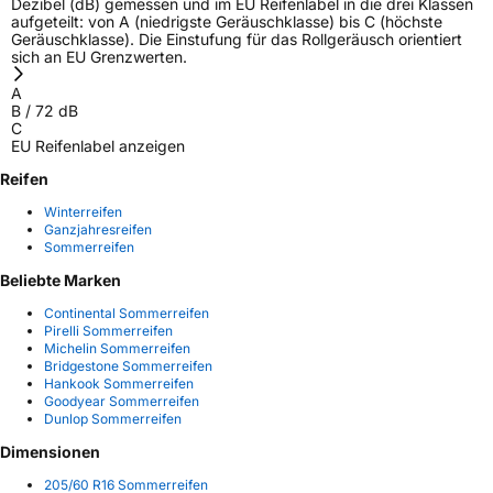
Dezibel (dB) gemessen und im EU Reifenlabel in die drei Klassen
aufgeteilt: von A (niedrigste Geräuschklasse) bis C (höchste
Geräuschklasse). Die Einstufung für das Rollgeräusch orientiert
sich an EU Grenzwerten.
A
B
/
72
dB
C
EU Reifenlabel anzeigen
Reifen
Winterreifen
Ganzjahresreifen
Sommerreifen
Beliebte Marken
Continental Sommerreifen
Pirelli Sommerreifen
Michelin Sommerreifen
Bridgestone Sommerreifen
Hankook Sommerreifen
Goodyear Sommerreifen
Dunlop Sommerreifen
Dimensionen
205/60 R16 Sommerreifen