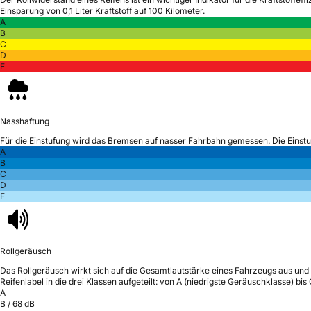
Einsparung von 0,1 Liter Kraftstoff auf 100 Kilometer.
A
B
C
D
E
Nasshaftung
Für die Einstufung wird das Bremsen auf nasser Fahrbahn gemessen.
Die Einst
A
B
C
D
E
Rollgeräusch
Das Rollgeräusch wirkt sich auf die Gesamtlautstärke eines Fahrzeugs aus
und 
Reifenlabel in die drei Klassen aufgeteilt: von A (niedrigste Geräuschklasse) bi
A
B
/
68
dB