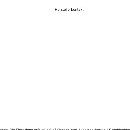
Herstellerkontakt
zienz.
Die Einstufung erfolgt in fünf Klassen: von A (bester Wert) bis E (schlech