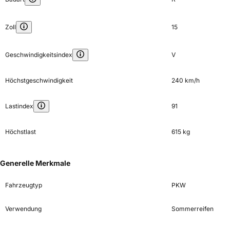
Zoll
15
Geschwindigkeitsindex
V
Höchstgeschwindigkeit
240 km/h
Lastindex
91
Höchstlast
615 kg
Generelle Merkmale
Fahrzeugtyp
PKW
Verwendung
Sommerreifen