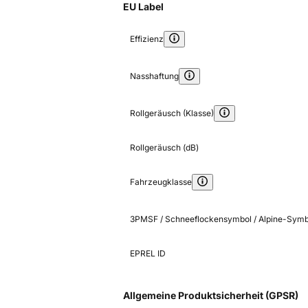
EU Label
Effizienz
Nasshaftung
Rollgeräusch (Klasse)
Rollgeräusch (dB)
Fahrzeugklasse
3PMSF / Schneeflockensymbol / Alpine-Symb
EPREL ID
Allgemeine Produktsicherheit (GPSR)