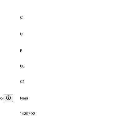
C
C
B
68
C1
ol
Nein
1439702