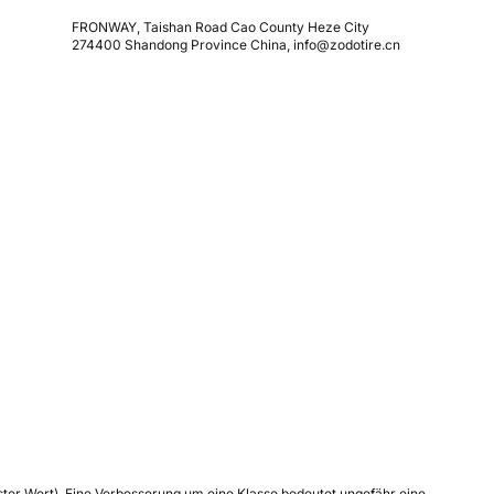
FRONWAY, Taishan Road Cao County Heze City
274400 Shandong Province China, info@zodotire.cn
tester Wert). Eine Verbesserung um eine Klasse bedeutet ungefähr eine