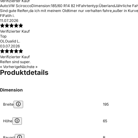
Verifizierter Kauf
Auto:
VW Scirocco
Dimension:
185/60 R14 82 H
Fahrtentyp:
Überland
Jährliche Fah
Sind gute Reifen,da ich mit meinem Oldtimer nur verhalten fahre,außer in Kurv
FI
Fatih i.
11.07.2026
Verifizierter Kauf
Top
OL
Oualid L.
03.07.2026
Verifizierter Kauf
Reifen sind super.
« Vorherige
Nächste »
Produktdetails
Dimension
Breite
195
Höhe
65
Bauart
R