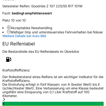
Getesteter Reifen:
Goodride Z 107 225/55 R17 101W
Verstärkt
XL
Fazit:
bedingt empfehlenswert
Platz 10 von 10
EU Label
Akzeptables Nasshandling
Mäßiger Grip und untersteuerndes Fahrverhalten bei Nässe
Effizienz
C
Weitere Details bei Auto Bild
EU Reifenlabel
Nasshaftung
B
Die Bestandteile des EU Reifenlabels im Überblick
Rollgeräusch (Klasse)
B
Rollgeräusch (dB)
72
Kraftstoffeffizienz
Fahrzeugklasse
C1
Der Rollwiderstand eines Reifens ist ein wichtiger Indikator für die
Kraftstoffeffizienz.
Die Einstufung erfolgt in fünf Klassen: von A (bester Wert) bis E
3PMSF / Schneeflockensymbol / Alpine-Symbol
Nein
(schlechtester Wert). Eine Verbesserung um eine Klasse bedeutet
ungefähr eine Einsparung von 0,1 Liter Kraftstoff auf 100
Kilometer.
Eisgrip
Nein
A
EPREL ID
2214337