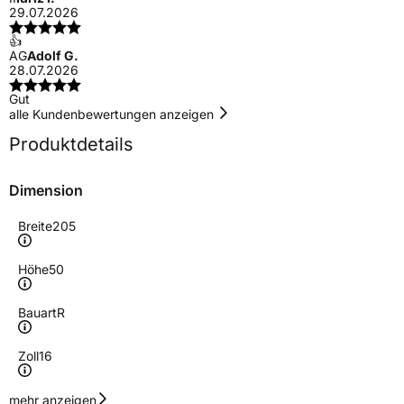
29.07.2026
👍
AG
Adolf G.
28.07.2026
Gut
alle Kundenbewertungen anzeigen
Produktdetails
Dimension
Breite
205
Höhe
50
Bauart
R
Zoll
16
Geschwindigkeitsindex
V
mehr anzeigen