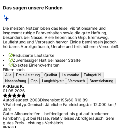
Das sagen unsere Kunden
Die meisten Nutzer loben das leise, vibrationsarme und
insgesamt ruhige Fahrverhalten sowie die gute Haftung,
besonders bei Nässe. Viele heben auch Grip, Bremsweg,
Laufleistung und Verbrauch hervor. Einige bemängeln jedoch
hörbares Abrollgeräusch, Unruhe und teils höheren Verschleiß.
Reduzierte Lautstärke
Zuverlässiger Halt bei nasser Straße
Exaktes Einlenkverhalten
Filtern nach
Alle
Preis-Leistung
Qualität
Lautstärke
Fahrgefühl
Nasshaftung
Grip
Langlebigkeit
Verbrauch
Bremsleistung
KK
Klaus K.
01.08.2026
Auto:
Peugeot 2008
Dimension:
195/60 R16 89
V
Fahrtentyp:
Gemischt
Jährliche Fahrleistung:
bis 12.000 km /
Jahr
Guter Allroundreifen - befriedigend bis gut auf trockener
Fahrbahn, gut bei Nässe, relativ leises Abrollgeräusch. Sehr
gutes Preis-Leistungs-Verhältnis.
II
Idriz I.