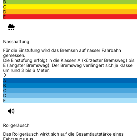
B
C
Allgemeine Produktsicherheit (GPSR)
D
E
Herstellerkontakt
Zhongce Europe GmbH, Hollerithallee 17
30419 Hannover Nordrhein-Westfalen
Deutschland, leoliao@zc-rubber.com
Nasshaftung
Für die Einstufung wird das Bremsen auf nasser Fahrbahn
gemessen.
Die Einstufung erfolgt in die Klassen A (kürzester Bremsweg) bis
E (längster Bremsweg). Der Bremsweg verlängert sich je Klasse
um rund 3 bis 6 Meter.
A
B
C
D
E
Rollgeräusch
Das Rollgeräusch wirkt sich auf die Gesamtlautstärke eines
Fahrzeugs aus