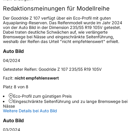
Redaktionsmeinungen für Modellreihe
Höchstgeschwindigkeit
240 km/h
Der Goodride Z 107 verfügt über ein Eco-Profil mit guten
Lastindex
91
Aquaplaning-Reserven. Das Reifenmodell wurde im Jahr 2024
von der Auto Bild in der Dimension 235/55 R19 105V getestet.
Dabei traten deutliche Schwächen auf, wie verlängerte
Höchstlast
615 kg
Bremswege bei Nässe und eingeschränkte Seitenführung,
weshalb der Reifen das Urteil "nicht empfehlenswert" erhielt.
Generelle Merkmale
Auto Bild
Fahrzeugtyp
PKW
04/2024
Verwendung
Sommerreifen
Getesteter Reifen:
Goodride Z 107 235/55 R19 105V
Modellname
Z 107
Fazit:
nicht empfehlenswert
Fahrzeugart
PKW & SUV
Platz 8 von 8
Eco-Profil zum günstigen Preis
Eingeschränkte Seitenführung und zu lange Bremswege bei
Weitere Eigenschaften
Nässe
Weitere Details bei Auto Bild
Schlauchtyp
TL
Auto Bild
Zustand
Neureifen
03/2024