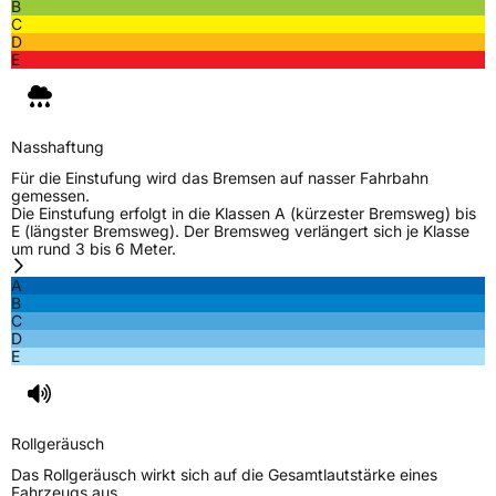
B
C
Allgemeine Produktsicherheit (GPSR)
D
E
Herstellerkontakt
Zhongce Europe GmbH, Hollerithallee 17
30419 Hannover Nordrhein-Westfalen
Deutschland, leoliao@zc-rubber.com
Nasshaftung
Für die Einstufung wird das Bremsen auf nasser Fahrbahn
gemessen.
Die Einstufung erfolgt in die Klassen A (kürzester Bremsweg) bis
E (längster Bremsweg). Der Bremsweg verlängert sich je Klasse
um rund 3 bis 6 Meter.
A
B
C
D
E
Rollgeräusch
Das Rollgeräusch wirkt sich auf die Gesamtlautstärke eines
Fahrzeugs aus