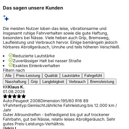
Das sagen unsere Kunden
Die meisten Nutzer loben das leise, vibrationsarme und
insgesamt ruhige Fahrverhalten sowie die gute Haftung,
besonders bei Nässe. Viele heben auch Grip, Bremsweg,
Laufleistung und Verbrauch hervor. Einige bemängeln jedoch
hörbares Abrollgeräusch, Unruhe und teils höheren Verschleiß.
Reduzierte Lautstärke
Zuverlässiger Halt bei nasser Straße
Exaktes Einlenkverhalten
Filtern nach
Alle
Preis-Leistung
Qualität
Lautstärke
Fahrgefühl
Nasshaftung
Grip
Langlebigkeit
Verbrauch
Bremsleistung
KK
Klaus K.
01.08.2026
Auto:
Peugeot 2008
Dimension:
195/60 R16 89
V
Fahrtentyp:
Gemischt
Jährliche Fahrleistung:
bis 12.000 km /
Jahr
Guter Allroundreifen - befriedigend bis gut auf trockener
Fahrbahn, gut bei Nässe, relativ leises Abrollgeräusch. Sehr
gutes Preis-Leistungs-Verhältnis.
II
Idriz I.