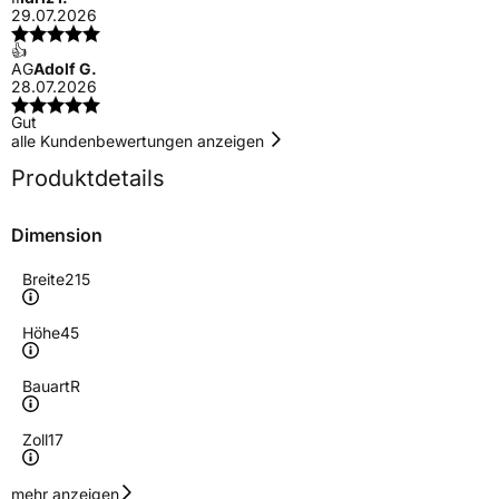
29.07.2026
👍
AG
Adolf G.
28.07.2026
Gut
alle Kundenbewertungen anzeigen
Produktdetails
Dimension
Breite
215
Höhe
45
Bauart
R
Zoll
17
Geschwindigkeitsindex
W
mehr anzeigen