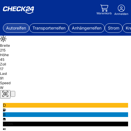
Warenkorb
Anmelden
Autoreifen
Transporterreifen
Anhängerreifen
Strom
Kr
Breite
215
Höhe
45
Zoll
17
Last
91
Speed
W
D
B
72db