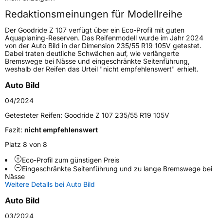
Redaktionsmeinungen für Modellreihe
Höchstgeschwindigkeit
270 km/h
Der Goodride Z 107 verfügt über ein Eco-Profil mit guten
Lastindex
91
Aquaplaning-Reserven. Das Reifenmodell wurde im Jahr 2024
von der Auto Bild in der Dimension 235/55 R19 105V getestet.
Dabei traten deutliche Schwächen auf, wie verlängerte
Höchstlast
615 kg
Bremswege bei Nässe und eingeschränkte Seitenführung,
weshalb der Reifen das Urteil "nicht empfehlenswert" erhielt.
Generelle Merkmale
Auto Bild
Fahrzeugtyp
PKW
04/2024
Verwendung
Sommerreifen
Getesteter Reifen:
Goodride Z 107 235/55 R19 105V
Modellname
Z 107
Fazit:
nicht empfehlenswert
Fahrzeugart
PKW & SUV
Platz 8 von 8
Eco-Profil zum günstigen Preis
Eingeschränkte Seitenführung und zu lange Bremswege bei
Weitere Eigenschaften
Nässe
Weitere Details bei Auto Bild
Schlauchtyp
TL
Auto Bild
Zustand
Neureifen
03/2024