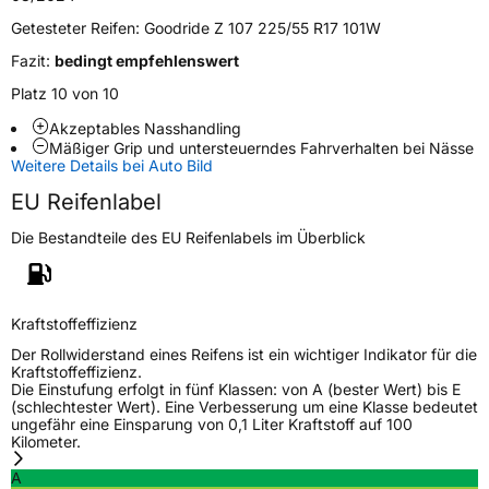
Getesteter Reifen:
Goodride Z 107 225/55 R17 101W
Verstärkt
XL
Fazit:
bedingt empfehlenswert
Platz 10 von 10
EU Label
Akzeptables Nasshandling
Mäßiger Grip und untersteuerndes Fahrverhalten bei Nässe
Effizienz
D
Weitere Details bei Auto Bild
EU Reifenlabel
Nasshaftung
B
Die Bestandteile des EU Reifenlabels im Überblick
Rollgeräusch (Klasse)
B
Rollgeräusch (dB)
72
Kraftstoffeffizienz
Fahrzeugklasse
C1
Der Rollwiderstand eines Reifens ist ein wichtiger Indikator für die
Kraftstoffeffizienz.
Die Einstufung erfolgt in fünf Klassen: von A (bester Wert) bis E
3PMSF / Schneeflockensymbol / Alpine-Symbol
Nein
(schlechtester Wert). Eine Verbesserung um eine Klasse bedeutet
ungefähr eine Einsparung von 0,1 Liter Kraftstoff auf 100
Kilometer.
Eisgrip
Nein
A
EPREL ID
453612