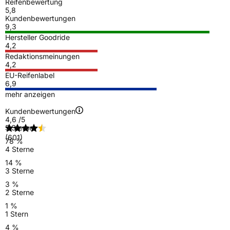
Reifenbewertung
5,8
Kundenbewertungen
9,3
Hersteller Goodride
4,2
Redaktionsmeinungen
4,2
EU-Reifenlabel
6,9
mehr anzeigen
Kundenbewertungen
4,6
/5
5 Sterne
(601)
78 %
4 Sterne
14 %
3 Sterne
3 %
2 Sterne
1 %
1 Stern
4 %